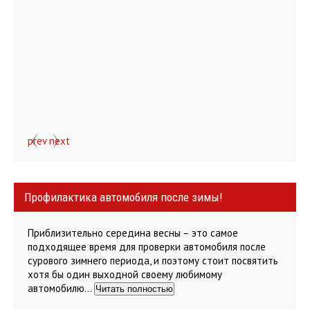
prev
next
Профилактика автомобиля после зимы!
Приблизительно середина весны – это самое
подходящее время для проверки автомобиля после
сурового зимнего периода, и поэтому стоит посвятить
хотя бы один выходной своему любимому
автомобилю…
Читать полностью