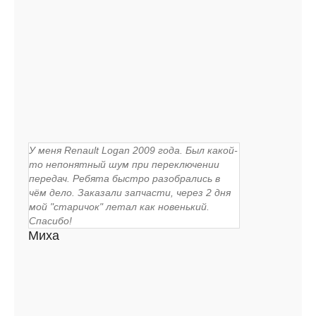
У меня Renault Logan 2009 года. Был какой-
то непонятный шум при переключении
передач. Ребята быстро разобрались в
чём дело. Заказали запчасти, через 2 дня
мой "старичок" летал как новенький.
Спасибо!
Миха