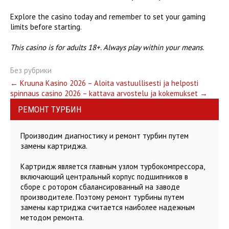
Explore the casino today and remember to set your gaming
limits before starting.
This casino is for adults 18+. Always play within your means.
Без рубрики
Post
←
Kruuna Kasino 2026 – Aloita vastuullisesti ja helposti
spinnaus casino 2026 – kattava arvostelu ja kokemukset
→
navigation
РЕМОНТ ТУРБИН
Производим диагностику и ремонт турбин путем
замены картриджа.
Картридж является главным узлом турбокомпрессора,
включающий центральный корпус подшипников в
сборе с ротором сбалансированный на заводе
производителе. Поэтому ремонт турбины путем
замены картриджа считается наиболее надежным
методом ремонта.