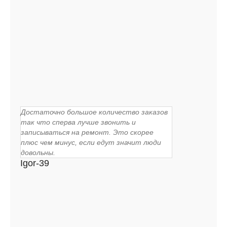
Достаточно большое количество заказов
так что сперва лучше звонить и
записываться на ремонт. Это скорее
плюс чем минус, если едут значит люди
довольны.
Igor-39