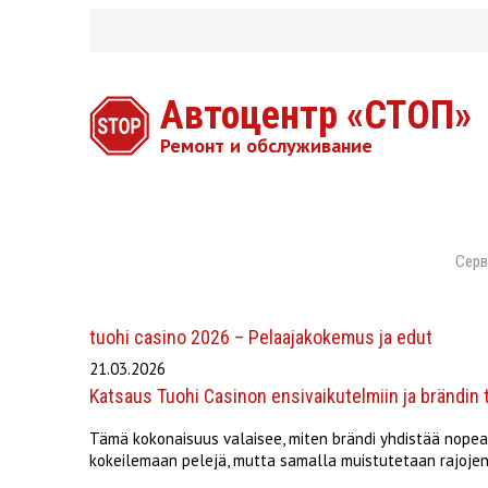
Автоцентр «СТОП»
Ремонт и обслуживание
Серв
tuohi casino 2026 – Pelaajakokemus ja edut
21.03.2026
Katsaus Tuohi Casinon ensivaikutelmiin ja brändin 
Tämä kokonaisuus valaisee, miten brändi yhdistää nopea
kokeilemaan pelejä, mutta samalla muistutetaan rajojen