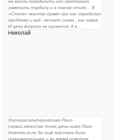
не могли определить или предлагали
заменить турбину и в таком стиле… В
«Стопе» мастер прямо при нас определил
проблему и всё- летает снова , как новая.
И цена вопроса не кусается. А я ...
Николай
Хорошая альтернатива Рено-
сервис,качество тоже,цены ниже.Пока
доволен,если бы ещё мастера были
повнимательнее и во время осмотра