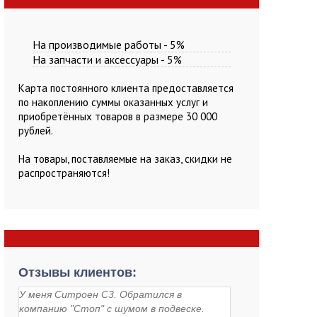
На производимые работы - 5%
На запчасти и аксессуары - 5%
Карта постоянного клиента предоставляется
по накоплению суммы оказанных услуг и
приобретённых товаров в размере 30 000
рублей.
На товары, поставляемые на заказ, скидки не
распространяются!
Отзывы клиентов:
У меня Ситроен С3. Обратился в
компанию "Стоп" с шумом в подвеске.