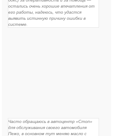
бокс) за оперативность и за помощь —
остались очень хорошие впечатления от
его работы, надеюсь, что удастся
выявить истинную причину ошибки в
системе.
Часто обращаюсь в автоцентр «Стоп»
для обслуживания своего автомобиля
Пежо, в основном тут меняю масло с