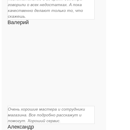
говорили о всех недостатках. А пока
качественно делают только то, что
скажешь.
Валерий
Очень хорошие мастера и сотрудники
магазина. Все подробно расскажут и
помогут. Хороший сервис.
Александр