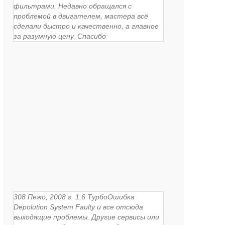
фильтрами. Недавно обращался с
проблемой в двигателем, мастера всё
сделали быстро и качественно, а главное
за разумную цену. Спасибо
308 Пежо, 2008 г. 1.6 ТурбоОшибка
Depolution System Faulty и все отсюда
выходящие проблемы. Другие сервисы или