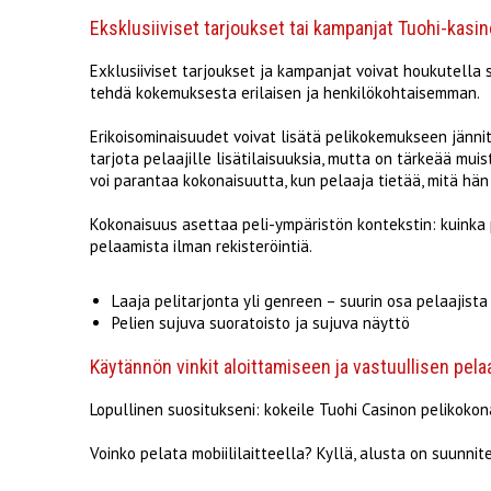
Eksklusiiviset tarjoukset tai kampanjat Tuohi-kasin
Exklusiiviset tarjoukset ja kampanjat voivat houkutella s
tehdä kokemuksesta erilaisen ja henkilökohtaisemman.
Erikoisominaisuudet voivat lisätä pelikokemukseen jänni
tarjota pelaajille lisätilaisuuksia, mutta on tärkeää m
voi parantaa kokonaisuutta, kun pelaaja tietää, mitä hän
Kokonaisuus asettaa peli-ympäristön kontekstin: kuinka 
pelaamista ilman rekisteröintiä.
Laaja pelitarjonta yli genreen – suurin osa pelaajista
Pelien sujuva suoratoisto ja sujuva näyttö
Käytännön vinkit aloittamiseen ja vastuullisen pe
Lopullinen suositukseni: kokeile Tuohi Casinon pelikokon
Voinko pelata mobiililaitteella? Kyllä, alusta on suunnite