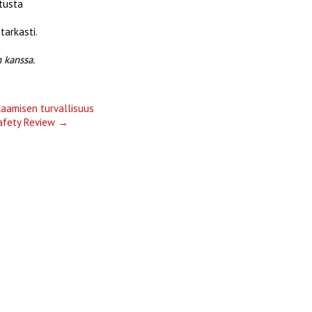
etusta
tarkasti.
n kanssa.
laamisen turvallisuus
Safety Review
→