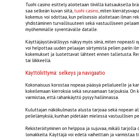
Tuohi casino esittely aloitetaan tiiviillä katsauksella br
saa selkeän kuvan siitä,
tuohi casino
, miten kierrätysvap
kokemus voi odottaa, kun pelisessio aloitetaan ilman r
yhdistäminen turvallisuuteen sekä vastuulliseen pelaam
myöhemmälle syventävälle datalle.
Käyttäjäystävällisyys näkyy myös siinä, miten nopeasti o
voi helpottaa uuden pelaajan siirtymistä pelien pariin i
kokemukset ja luotettavat lähteet ennen talletusta. Res
tai liikkeellä.
Käyttöliittymä: selkeys ja navigaatio
Kokonaisuus korostaa nopeaa pääsyä pelialueelle ja kam
kokeilemaan kierroksia sekä seuraamaan tarjouksia. On k
varmistaa, että rahankäyttö pysyy hallinnassa.
Kuluttajan näkökulmasta alusta tarjoaa sekä nopean al
pelielämyksiä, kunhan pidetään mielessä vastuullisen p
Rekisteröityminen on helppoa ja sujuvaa, mikäli tarjoll
lomakkeita. Käyttäjä voi edetä vaiheittain ja varmistaa t