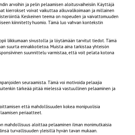
ändin arvoihin ja pelin pelaamisen aloitusvaiheisiin. Käyttäjä
aat kierrokset voivat vaikuttaa alkuvalikoimaan ja millainen
ekisteröintiä. Keskeinen teema on nopeuden ja vaivattomuuden
iseen kiinnitetty huomio. Tämä luo vahvan kontekstin
ppii liikkumaan sivustolla ja löytämään tarvitut tiedot. Tämä
lman suurta ennakkotietoa. Muista aina tarkistaa yhteisön
ponsiivinen suunnittelu varmistaa, että voit pelata kotona
panjoiden seuraamista. Tämä voi motivoida pelaajia
uitenkin tärkeää pitää mielessä vastuullinen pelaaminen ja
oittamisen että mahdollisuuden kokea monipuolisia
elaamisen periaatteet.
a on mahdollisuus aloittaa pelaaminen ilman monimutkaisia
ilinsä turvallisuuden yleisillä hyvän tavan mukaan.