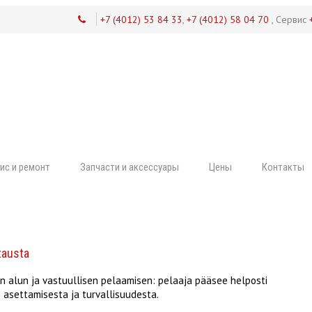
+7 (4012) 53 84 33
,
+7 (4012) 58 04 70
, Сервис
ис и ремонт
Запчасти и аксессуары
Цены
Контакты
tausta
n alun ja vastuullisen pelaamisen: pelaaja pääsee helposti
 asettamisesta ja turvallisuudesta.