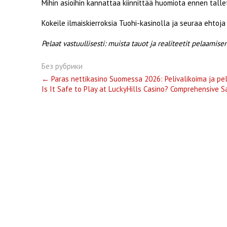
Mihin asioihin kannattaa kiinnittää huomiota ennen tall
Kokeile ilmaiskierroksia Tuohi-kasinolla ja seuraa ehtoja 
Pelaat vastuullisesti: muista tauot ja realiteetit pelaamise
Без рубрики
Post
←
Paras nettikasino Suomessa 2026: Pelivalikoima ja pe
Is It Safe to Play at LuckyHills Casino? Comprehensive 
navigation