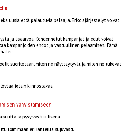
olla
ekä uusia että palautuvia pelaajia. Erikoisjärjestelyt voivat
tystä ja lisäarvoa. Kohdennetut kampanjat ja edut voivat
uistaa kampanjoiden ehdot ja vastuullinen pelaaminen. Tämä
 hakee.
pelit suoritetaan, miten ne näyttäytyvät ja miten ne tukevat
 löytää jotain kiinnostavaa
laamisen vahvistamiseen
aisuutta ja pysy vastuullisena
ltu toimimaan eri laitteilla sujuvasti.