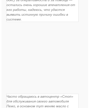
бокс) за оперативность и за помощь —
остались очень хорошие впечатления от
его работы, надеюсь, что удастся
выявить истинную причину ошибки в
системе.
Часто обращаюсь в автоцентр «Стоп»
для обслуживания своего автомобиля
Пежо, в основном тут меняю масло с