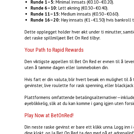
Runde 1–5:
Minimal innsats (€0.10–€0.20).
Runde 6–10:
Lett økning (€0.30–€0.40).
Runde 11–15:
Medium innsats (€0.50–€0.60).
Runde 16–20:
Høy innsats (€1–€1.50) hvis bankroll ti
Dette opplegget holder hver økt under ti minutter, samt
det raske spillmiljøet Bet On Red tilbyr.
Your Path to Rapid Rewards
Den viktigste appellen til Bet On Red er evnen til å lev
uten å tømme dagen eller lommeboken din.
Hvis fart er din valuta, blir hvert besøk en mulighet til å 
gevinster, live roulette for rask spenning, eller blackjack
Plattformens omfattende betalingsalternativer—inkluder
øyeblikkelig, slik at du kan komme i gang igjen uten forsi
Play Now at BetOnRed!
Din neste raske gevinst er bare ett klikk unna. Logg inn i
dine klokt, og la Bet On Red ta deg med på et adrenalinf