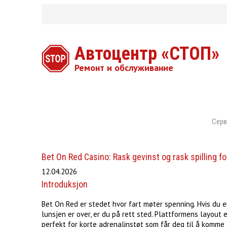
Автоцентр «СТОП»
Ремонт и обслуживание
Серв
Bet On Red Casino: Rask gevinst og rask spilling 
12.04.2026
Introduksjon
Bet On Red er stedet hvor fart møter spenning. Hvis du er
lunsjen er over, er du på rett sted. Plattformens layout 
perfekt for korte adrenalinstøt som får deg til å komme 