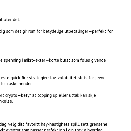
llater det.
idig som det gir rom for betydelige utbetalinger—perfekt for
ere spenning i mikro‑økter—korte burst som føles givende
teste quick‑fire strategier: lav-volatilitet slots for jevne
 for raske hender.
t crypto—betyr at topping up eller uttak kan skje
nkelse.
 dag, velg ditt favoritt høy-hastighets spill, sett grensene
ylt eventyr som passer perfekt inn i din travle hverdag.