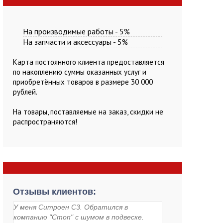
На производимые работы - 5%
На запчасти и аксессуары - 5%
Карта постоянного клиента предоставляется
по накоплению суммы оказанных услуг и
приобретённых товаров в размере 30 000
рублей.
На товары, поставляемые на заказ, скидки не
распространяются!
Отзывы клиентов:
У меня Ситроен С3. Обратился в
компанию "Стоп" с шумом в подвеске.