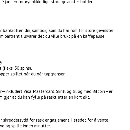
. Sjansen for øyeblikkelige store gevinster holder
 bankroll’en din, samtidig som du har rom for store gevinster.
m omtrent tilsvarer det du ville brukt på en kaffepause.
).
(f.eks. 50 spins).
opper spillet når du når tapgrensen.
r—inkludert Visa, Mastercard, Skrill og til og med Bitcoin—er
 gjør at du kan fylle på raskt etter en kort økt.
r skreddersydd for rask engasjement. I stedet for å vente
e og spille innen minutter.