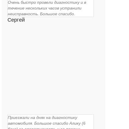
Очень быстро провели диагностику и в
течение нескольких часов устранили
неисправность. Большое спасибо.
Сергей
Приезжали на днях на диагностику
автомобиля. Большое спасибо Алику (6