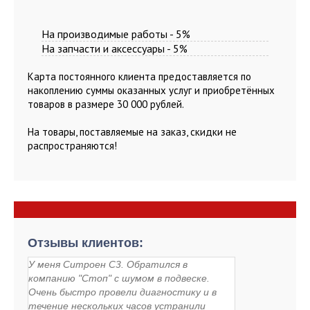
На производимые работы - 5%
На запчасти и аксессуары - 5%
Карта постоянного клиента предоставляется по
накоплению суммы оказанных услуг и приобретённых
товаров в размере 30 000 рублей.
На товары, поставляемые на заказ, скидки не
распространяются!
Отзывы клиентов:
У меня Ситроен С3. Обратился в
компанию "Стоп" с шумом в подвеске.
Очень быстро провели диагностику и в
течение нескольких часов устранили