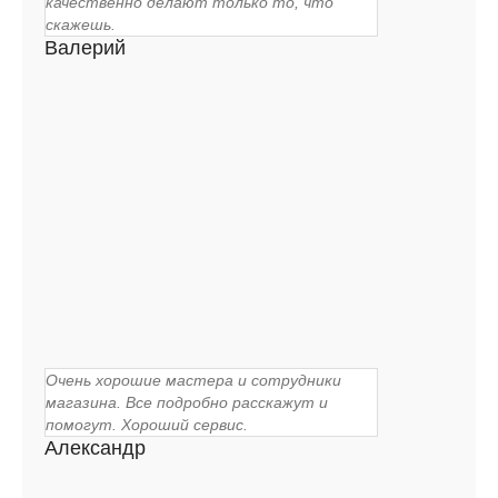
качественно делают только то, что
скажешь.
Валерий
Очень хорошие мастера и сотрудники
магазина. Все подробно расскажут и
помогут. Хороший сервис.
Александр