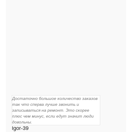
Достаточно большое количество заказов
так что сперва лучше звонить и
записываться на ремонт. Это скорее
плюс чем минус, если едут значит люди
довольны.
Igor-39