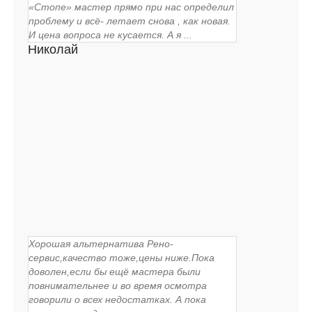
«Стопе» мастер прямо при нас определил
проблему и всё- летает снова , как новая.
И цена вопроса не кусается. А я ...
Николай
Хорошая альтернатива Рено-
сервис,качество тоже,цены ниже.Пока
доволен,если бы ещё мастера были
повнимательнее и во время осмотра
говорили о всех недостатках. А пока