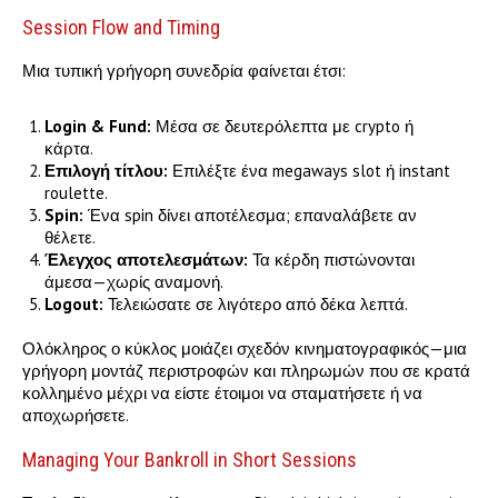
Session Flow and Timing
Μια τυπική γρήγορη συνεδρία φαίνεται έτσι:
Login & Fund:
Μέσα σε δευτερόλεπτα με crypto ή
κάρτα.
Επιλογή τίτλου:
Επιλέξτε ένα megaways slot ή instant
roulette.
Spin:
Ένα spin δίνει αποτέλεσμα; επαναλάβετε αν
θέλετε.
Έλεγχος αποτελεσμάτων:
Τα κέρδη πιστώνονται
άμεσα—χωρίς αναμονή.
Logout:
Τελειώσατε σε λιγότερο από δέκα λεπτά.
Ολόκληρος ο κύκλος μοιάζει σχεδόν κινηματογραφικός—μια
γρήγορη μοντάζ περιστροφών και πληρωμών που σε κρατά
κολλημένο μέχρι να είστε έτοιμοι να σταματήσετε ή να
αποχωρήσετε.
Managing Your Bankroll in Short Sessions