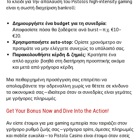
Το κλειδί για την απόλαυση του Pistolo’s high‑intensity gaming
είναι η σωστή διαχείριση bankroll:
Δημιουργήστε ένα budget για τη συνεδρία:
Αποφασίστε πόσα θα ξοδέψετε ανά burst—π.χ. €10–
€20.
Χρησιμοποιήστε auto‑stop:
Ορίστε χρονόμετρο αν
προτιμάτε να μην ελέγχετε συνεχώς το υπόλοιπό σας.
Παρακολουθήστε κέρδη & ζημιές:
Κρατήστε ένα
απλό αρχείο· βοηθά στη διατήρηση προοπτικής ακόμα
και μετά από γρήγορα κέρδη.
Μια πειθαρχημένη προσέγγιση σας επιτρέπει να
απολαμβάνετε την αδρεναλίνη χωρίς να θέτετε σε κίνδυνο
τα οικονομικά σας—ιδιαίτερα όταν οι συνεδρίες είναι γεμάτες
με γρήγορες πληρωμές.
Get Your Bonus Now and Dive Into the Action!
Αν είστε έτοιμοι για μια gaming εμπειρία που ταιριάζει στον
γρήγορο ρυθμό ζωής σας—γρήγορα spins, άμεσες πληρωμές
και mobile ευκολία—το Pistolo Casino είναι έτοιμο όταν εσείς