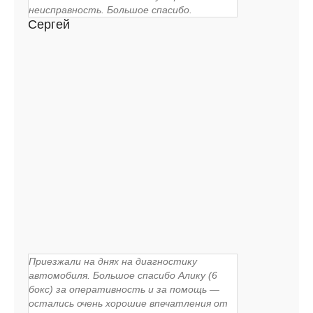
неисправность. Большое спасибо.
Сергей
Приезжали на днях на диагностику
автомобиля. Большое спасибо Алику (6
бокс) за оперативность и за помощь —
остались очень хорошие впечатления от