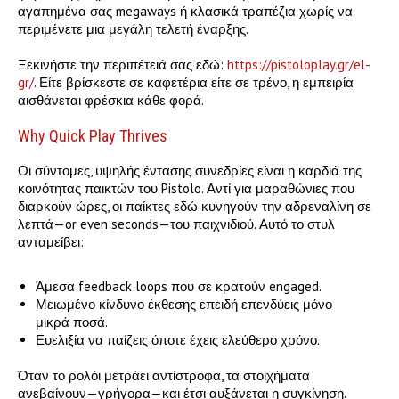
αγαπημένα σας megaways ή κλασικά τραπέζια χωρίς να
περιμένετε μια μεγάλη τελετή έναρξης.
Ξεκινήστε την περιπέτειά σας εδώ:
https://pistoloplay.gr/el-
gr/
. Είτε βρίσκεστε σε καφετέρια είτε σε τρένο, η εμπειρία
αισθάνεται φρέσκια κάθε φορά.
Why Quick Play Thrives
Οι σύντομες, υψηλής έντασης συνεδρίες είναι η καρδιά της
κοινότητας παικτών του Pistolo. Αντί για μαραθώνιες που
διαρκούν ώρες, οι παίκτες εδώ κυνηγούν την αδρεναλίνη σε
λεπτά—or even seconds—του παιχνιδιού. Αυτό το στυλ
ανταμείβει:
Άμεσα feedback loops που σε κρατούν engaged.
Μειωμένο κίνδυνο έκθεσης επειδή επενδύεις μόνο
μικρά ποσά.
Ευελιξία να παίζεις όποτε έχεις ελεύθερο χρόνο.
Όταν το ρολόι μετράει αντίστροφα, τα στοιχήματα
ανεβαίνουν—γρήγορα—και έτσι αυξάνεται η συγκίνηση.