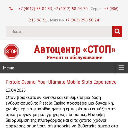
+7 (4012) 53 84 33
,
+7 (4012) 58 04 70
, Сервис
+7 (906)
215 96 31
, Магазин
+7 (963) 296 50 24
Автоцентр «СТОП»
Ремонт и обслуживание
Меню
Pistolo Casino: Your Ultimate Mobile Slots Experience
13.04.2026
Όταν βρίσκεστε εν κινήσει και επιθυμείτε μια δόση
ενθουσιασμού, το Pistolo Casino προσφέρει μια δυναμική,
χωρίς περιττά φτιασίδια gaming εμπειρία που εστιάζει στην
άμεση συγκίνηση και γρήγορες πληρωμές. Η κομψή
διαρρύθμιση της πλατφόρμας και οι ταχύτατοι χρόνοι
φόρτωσης σημαίνουν ότι μπορείτε να βυθιστείτε άμεσα στα