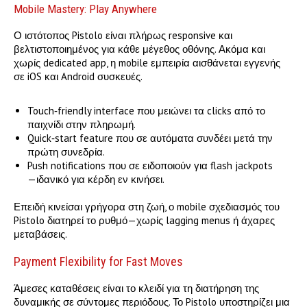
Mobile Mastery: Play Anywhere
Ο ιστότοπος Pistolo είναι πλήρως responsive και
βελτιστοποιημένος για κάθε μέγεθος οθόνης. Ακόμα και
χωρίς dedicated app, η mobile εμπειρία αισθάνεται εγγενής
σε iOS και Android συσκευές.
Touch‑friendly interface που μειώνει τα clicks από το
παιχνίδι στην πληρωμή.
Quick‑start feature που σε αυτόματα συνδέει μετά την
πρώτη συνεδρία.
Push notifications που σε ειδοποιούν για flash jackpots
—ιδανικό για κέρδη εν κινήσει.
Επειδή κινείσαι γρήγορα στη ζωή, ο mobile σχεδιασμός του
Pistolo διατηρεί το ρυθμό—χωρίς lagging menus ή άχαρες
μεταβάσεις.
Payment Flexibility for Fast Moves
Άμεσες καταθέσεις είναι το κλειδί για τη διατήρηση της
δυναμικής σε σύντομες περιόδους. Το Pistolo υποστηρίζει μια