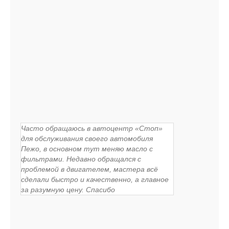
Часто обращаюсь в автоцентр «Стоп»
для обслуживания своего автомобиля
Пежо, в основном тут меняю масло с
фильтрами. Недавно обращался с
проблемой в двигателем, мастера всё
сделали быстро и качественно, а главное
за разумную цену. Спасибо