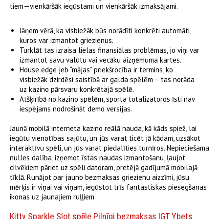
tiem—vienkāršāk iegūstami un vienkāršāk izmaksājami.
Jāņem vērā, ka visbiežāk būs norādīti konkrēti automāti,
kuros var izmantot griezienus.
Turklāt tas izraisa lielas finansiālas problēmas, jo viņi var
izmantot savu valūtu vai vecāku aizņēmuma kartes.
House edge jeb “mājas” priekšrocība ir termins, ko
visbiežāk dzirdēsi saistībā ar galda spēlēm – tas norāda
uz kazino pārsvaru konkrētajā spēlē.
Atšķirībā no kazino spēlēm, sporta totalizatoros īsti nav
iespējams nodrošināt demo versijas.
Jaunā mobilā interneta kazino reālā nauda, ​​​​kā kāds spiež, lai
iegūtu vienotības sajūtu, un jūs varat ticēt jā kādam, uzsākot
interaktīvu spēli, un jūs varat piedalīties turnīros. Nepieciešama
nulles dalība, izņemot īstas naudas izmantošanu, ļaujot
cilvēkiem pāriet uz spēli datoram, pretējā gadījumā mobilajā
tīklā. Runājot par jauno bezmaksas griezienu aizzīmi, jūsu
mērķis ir viņai vai viņam, iegūstot trīs fantastiskas piesegšanas
ikonas uz jaunajiem ruļļiem.
Kitty Sparkle Slot spēle Pilnīgi bezmaksas IGT Ybets