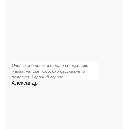
Очень хорошие мастера и сотрудники
магазина. Все подробно расскажут и
помогут. Хороший сервис.
Александр