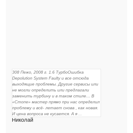
308 Пежо, 2008 г. 1.6 ТурбоОшибка
Depolution System Faulty и все отсюда
выходящие проблемы. Другие сервисы или
не могли определить или предлагали
заменить турбину и в таком стиле… В
«Стопе» мастер прямо при нас определил
проблему и всё- летает снова , как новая.
И цена вопроса не кусается. А я ...
Николай