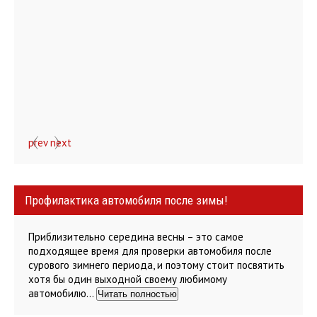
prev
next
Профилактика автомобиля после зимы!
Приблизительно середина весны – это самое
подходящее время для проверки автомобиля после
сурового зимнего периода, и поэтому стоит посвятить
хотя бы один выходной своему любимому
автомобилю…
Читать полностью