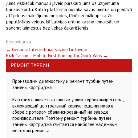
jums visbiežāk manuāli jāveic pārskaitījums uz uzņēmuma
bankas kontu. Katra platforma nosaka savus limitus un piedāvā
atšķirīgas maksājumu metodes, tāpēc zemāk apskatām
populārākos veidus, kā Latvijas online kazino iemaksāt un
saņemt laimestus bez liekas čakarēšanās.
Без рубрики
Post
←
Geriausi Internetiniai Kazino Lietuvoje
Rizk Casino – Mobile‑First Gaming for Quick Wins
→
navigation
РЕМОНТ ТУРБИН
Производим диагностику и ремонт турбин путем
замены картриджа.
Картридж является главным узлом турбокомпрессора,
включающий центральный корпус подшипников в
сборе с ротором сбалансированный на заводе
производителе. Поэтому ремонт турбины путем
замены картриджа считается наиболее надежным
методом ремонта.