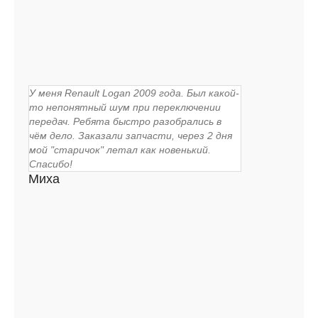
У меня Renault Logan 2009 года. Был какой-
то непонятный шум при переключении
передач. Ребята быстро разобрались в
чём дело. Заказали запчасти, через 2 дня
мой "старичок" летал как новенький.
Спасибо!
Миха