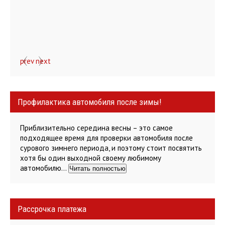
prev
next
Профилактика автомобиля после зимы!
Приблизительно середина весны – это самое
подходящее время для проверки автомобиля после
сурового зимнего периода, и поэтому стоит посвятить
хотя бы один выходной своему любимому
автомобилю…
Читать полностью
Рассрочка платежа