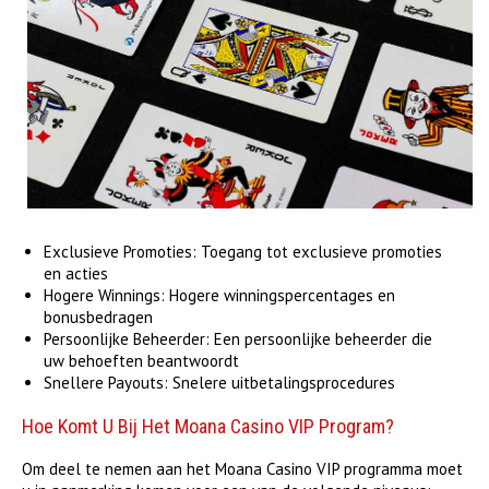
Exclusieve Promoties: Toegang tot exclusieve promoties
en acties
Hogere Winnings: Hogere winningspercentages en
bonusbedragen
Persoonlijke Beheerder: Een persoonlijke beheerder die
uw behoeften beantwoordt
Snellere Payouts: Snelere uitbetalingsprocedures
Hoe Komt U Bij Het Moana Casino VIP Program?
Om deel te nemen aan het Moana Casino VIP programma moet