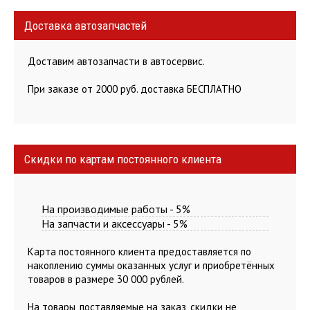
Доставка автозапчастей
Доставим автозапчасти в автосервис.
При заказе от 2000 руб. доставка БЕСПЛАТНО
Скидки по картам постоянного клиента
На производимые работы - 5%
На запчасти и аксессуары - 5%
Карта постоянного клиента предоставляется по
накоплению суммы оказанных услуг и приобретённых
товаров в размере 30 000 рублей.
На товары, поставляемые на заказ, скидки не