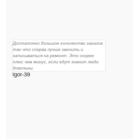
Достаточно большое количество заказов
так что сперва лучше звонить и
записываться на ремонт. Это скорее
плюс чем минус, если едут значит люди
довольны.
Igor-39