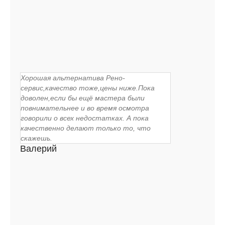
Хорошая альтернатива Рено-
сервис,качество тоже,цены ниже.Пока
доволен,если бы ещё мастера были
повнимательнее и во время осмотра
говорили о всех недостатках. А пока
качественно делают только то, что
скажешь.
Валерий