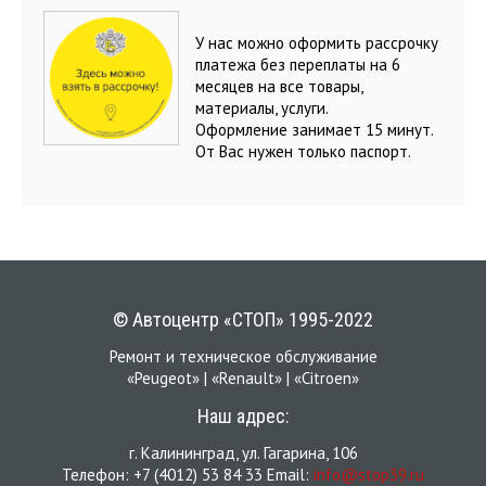
У нас можно оформить рассрочку
платежа без переплаты на 6
месяцев на все товары,
материалы, услуги.
Оформление занимает 15 минут.
От Вас нужен только паспорт.
© Автоцентр «СТОП» 1995-2022
Ремонт и техническое обслуживание
«Peugeot» | «Renault» | «Citroen»
Наш адрес:
г. Калининград, ул. Гагарина, 106
Телефон: +7 (4012) 53 84 33 Email:
info@stop39.ru