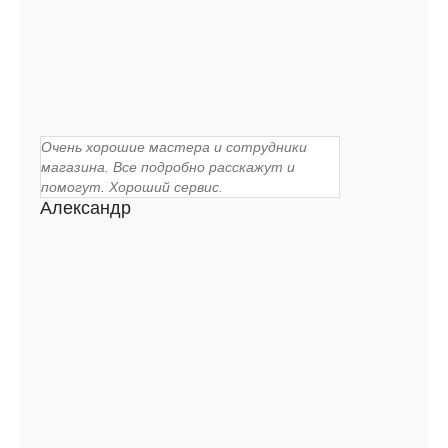
Очень хорошие мастера и сотрудники
магазина. Все подробно расскажут и
помогут. Хороший сервис.
Александр