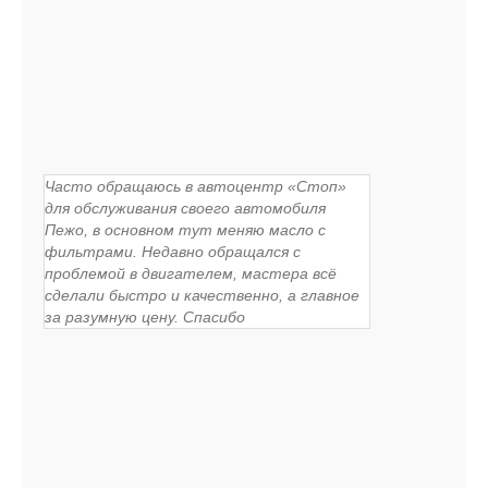
Часто обращаюсь в автоцентр «Стоп»
для обслуживания своего автомобиля
Пежо, в основном тут меняю масло с
фильтрами. Недавно обращался с
проблемой в двигателем, мастера всё
сделали быстро и качественно, а главное
за разумную цену. Спасибо