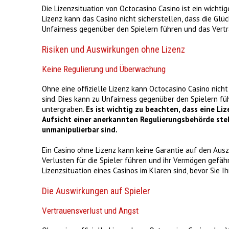
Die Lizenzsituation von Octocasino Casino ist ein wichtig
Lizenz kann das Casino nicht sicherstellen, dass die Glüc
Unfairness gegenüber den Spielern führen und das Vertr
Risiken und Auswirkungen ohne Lizenz
Keine Regulierung und Überwachung
Ohne eine offizielle Lizenz kann Octocasino Casino nicht
sind. Dies kann zu Unfairness gegenüber den Spielern fü
untergraben.
Es ist wichtig zu beachten, dass eine Liz
Aufsicht einer anerkannten Regulierungsbehörde steht
unmanipulierbar sind.
Ein Casino ohne Lizenz kann keine Garantie auf den Ausz
Verlusten für die Spieler führen und ihr Vermögen gefährd
Lizenzsituation eines Casinos im Klaren sind, bevor Sie I
Die Auswirkungen auf Spieler
Vertrauensverlust und Angst