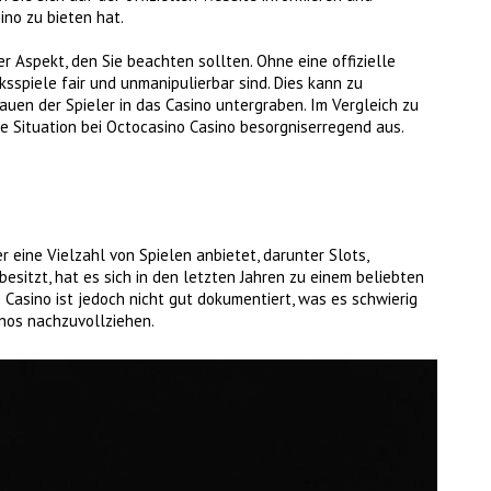
ino zu bieten hat.
er Aspekt, den Sie beachten sollten. Ohne eine offizielle
ksspiele fair und unmanipulierbar sind. Dies kann zu
uen der Spieler in das Casino untergraben. Im Vergleich zu
die Situation bei Octocasino Casino besorgniserregend aus.
r eine Vielzahl von Spielen anbietet, darunter Slots,
besitzt, hat es sich in den letzten Jahren zu einem beliebten
 Casino ist jedoch nicht gut dokumentiert, was es schwierig
nos nachzuvollziehen.