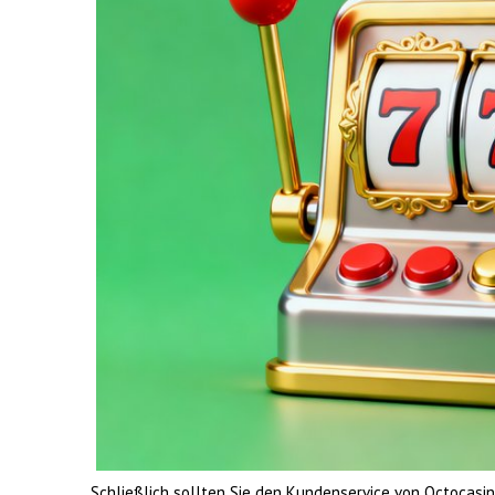
Schließlich sollten Sie den Kundenservice von Octocasin