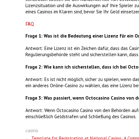
Lizenzsituation und die Auswirkungen auf Ihre Spieler zu f
eines Casinos im Klaren sind, bevor Sie Ihr Geld einsetzen
FAQ
Frage 1: Was ist die Bedeutung einer Lizenz für ein 
Antwort: Eine Lizenz ist ein Zeichen dafür, dass das Cas
Regulierungsbehörde steht und sicherstellen kann, dass 
Frage 2: Wie kann ich sicherstellen, dass ich bei Octo
Antwort: Es ist nicht möglich, sicher zu spielen, wenn das
ein anderes Online-Casino zu wählen, das eine Lizenz bes
Frage 3: Was passiert, wenn Octocasino Casino von 
Antwort: Wenn Octocasino Casino von den Behörden aufg
einschließlich Geldstrafen und Schließung des Casinos.
casino
←
Template for Registration at National Casino: A Comp