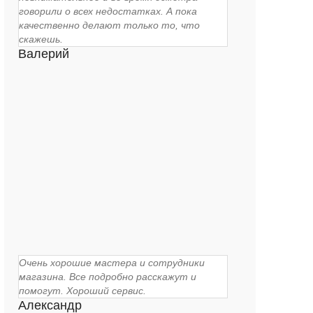
говорили о всех недостатках. А пока
качественно делают только то, что
скажешь.
Валерий
Очень хорошие мастера и сотрудники
магазина. Все подробно расскажут и
помогут. Хороший сервис.
Александр