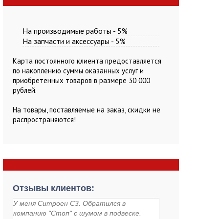
На производимые работы - 5%
На запчасти и аксессуары - 5%
Карта постоянного клиента предоставляется
по накоплению суммы оказанных услуг и
приобретённых товаров в размере 30 000
рублей.
На товары, поставляемые на заказ, скидки не
распространяются!
Отзывы клиентов:
У меня Ситроен С3. Обратился в
компанию "Стоп" с шумом в подвеске.