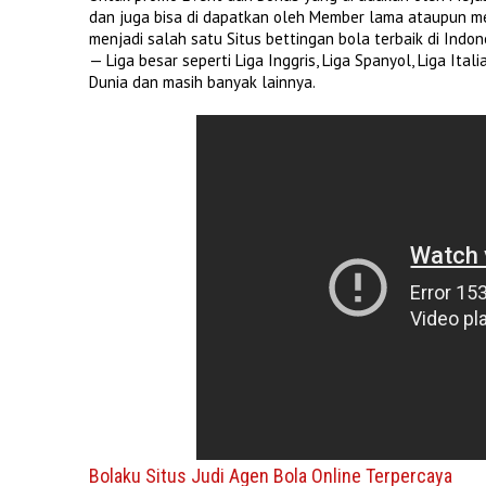
dan juga bisa di dapatkan oleh Member lama ataupun mem
menjadi salah satu Situs bettingan bola terbaik di Indon
— Liga besar seperti Liga Inggris, Liga Spanyol, Liga Itali
Dunia dan masih banyak lainnya.
Bolaku Situs Judi Agen Bola Online Terpercaya