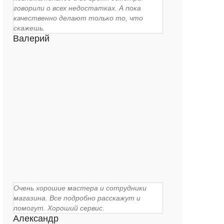
говорили о всех недостатках. А пока
качественно делают только то, что
скажешь.
Валерий
Очень хорошие мастера и сотрудники
магазина. Все подробно расскажут и
помогут. Хороший сервис.
Александр