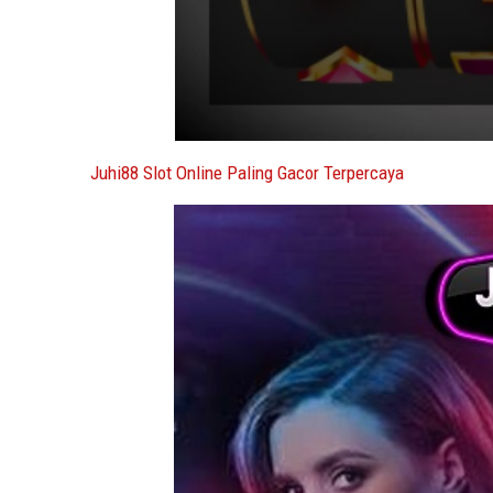
Juhi88 Slot Online Paling Gacor Terpercaya