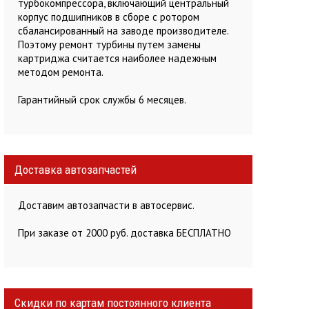
турбокомпрессора, включающий центральный
корпус подшипников в сборе с ротором
сбалансированный на заводе производителе.
Поэтому ремонт турбины путем замены
картриджа считается наиболее надежным
методом ремонта.
Гарантийный срок службы 6 месяцев.
Доставка автозапчастей
Доставим автозапчасти в автосервис.
При заказе от 2000 руб. доставка БЕСПЛАТНО
Скидки по картам постоянного клиента