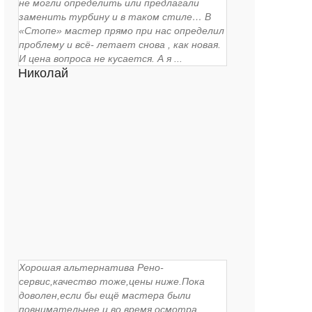
не могли определить или предлагали
заменить турбину и в таком стиле… В
«Стопе» мастер прямо при нас определил
проблему и всё- летает снова , как новая.
И цена вопроса не кусается. А я ...
Николай
Хорошая альтернатива Рено-
сервис,качество тоже,цены ниже.Пока
доволен,если бы ещё мастера были
повнимательнее и во время осмотра