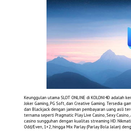
Keunggulan utama SLOT ONLINE di KOLONI4D adalah kerja
Joker Gaming, PG Soft, dan Creative Gaming. Tersedia gam
dan Blackjack dengan jaminan pembayaran uang asli ter
ternama seperti Pragmatic Play Live Casino, Sexy Casino,
casino sungguhan dengan kualitas streaming HD. Nikmati 
Odd/Even, 1×2, hingga Mix Parlay (Parlay Bola Jalan) den