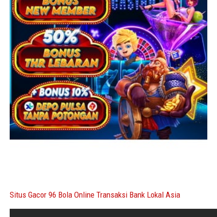
Situs Gacor 96 Bola Online Transaksi Bank Lokal Asia