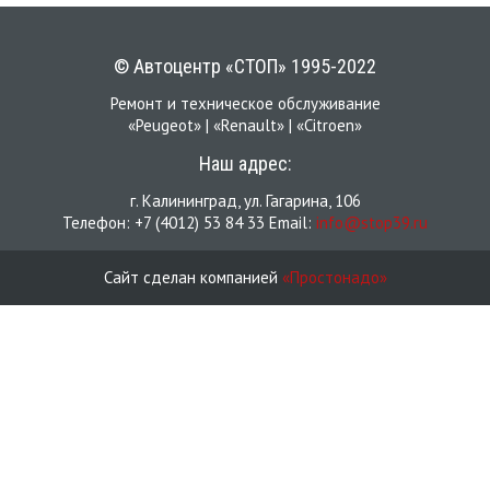
© Автоцентр «СТОП» 1995-2022
Ремонт и техническое обслуживание
«Peugeot» | «Renault» | «Citroen»
Наш адрес:
г. Калининград, ул. Гагарина, 106
Телефон: +7 (4012) 53 84 33 Email:
info@stop39.ru
Сайт сделан компанией
«Простонадо»