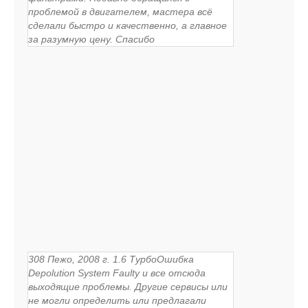
проблемой в двигателем, мастера всё
сделали быстро и качественно, а главное
за разумную цену. Спасибо
308 Пежо, 2008 г. 1.6 ТурбоОшибка
Depolution System Faulty и все отсюда
выходящие проблемы. Другие сервисы или
не могли определить или предлагали