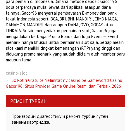
para pemain di Indonesia. Dimana metode deposit Gacor 96
bola terpercaya mulai lewat dari aplikasi ataupun dana
lainnya, Gacor96 menyertai pembayaran E-money dan bank
lokal Indonesia seperti BCA, BRI, BNI, MANDIRI, CIMB NIAGA,
DANAMON, MANDIRI dan adapun DANA, OVO, GOPAY atau
LINKAJA. Selain menyediakan permainan slot, Gacor96 juga
mengadakan berbagai Promo Bonus dan Juga Event — Event
menarik hanya khusus untuk permainan slot saja. Setiap mesin
slot kami memiliki tingkat kemenangan (RTP) yang tinggi dan
didukung promo menarik yang mudah diklaim oleh member baru
maupun lama.
casino-slot
Post
←
50 Rotiri Gratuite Nelimitat nv casino pe Gameworld Casino
Gacor 96: Situs Provider Game Online Resmi dan Terbaik 2026
navigation
→
РЕМОНТ ТУРБИН
Производим диагностику и ремонт турбин путем
замены картриджа.