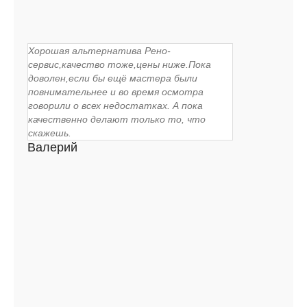
Хорошая альтернатива Рено-
сервис,качество тоже,цены ниже.Пока
доволен,если бы ещё мастера были
повнимательнее и во время осмотра
говорили о всех недостатках. А пока
качественно делают только то, что
скажешь.
Валерий