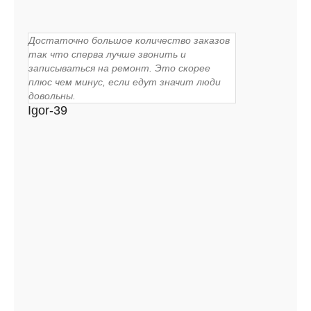
Достаточно большое количество заказов
так что сперва лучше звонить и
записываться на ремонт. Это скорее
плюс чем минус, если едут значит люди
довольны.
Igor-39