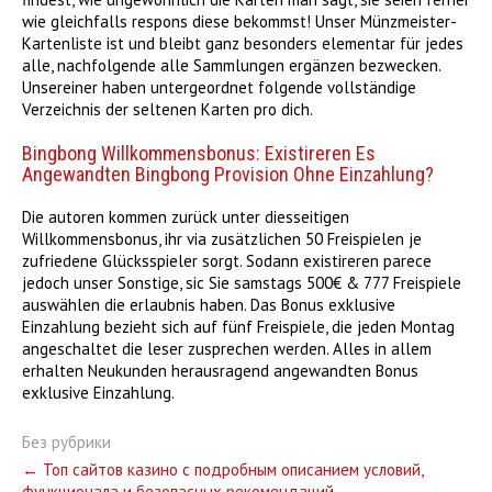
wie gleichfalls respons diese bekommst! Unser Münzmeister-
Kartenliste ist und bleibt ganz besonders elementar für jedes
alle, nachfolgende alle Sammlungen ergänzen bezwecken.
Unsereiner haben untergeordnet folgende vollständige
Verzeichnis der seltenen Karten pro dich.
Bingbong Willkommensbonus: Existireren Es
Angewandten Bingbong Provision Ohne Einzahlung?
Die autoren kommen zurück unter diesseitigen
Willkommensbonus, ihr via zusätzlichen 50 Freispielen je
zufriedene Glücksspieler sorgt. Sodann existireren parece
jedoch unser Sonstige, sic Sie samstags 500€ & 777 Freispiele
auswählen die erlaubnis haben. Das Bonus exklusive
Einzahlung bezieht sich auf fünf Freispiele, die jeden Montag
angeschaltet die leser zusprechen werden. Alles in allem
erhalten Neukunden herausragend angewandten Bonus
exklusive Einzahlung.
Без рубрики
Post
←
Топ сайтов казино с подробным описанием условий,
функционала и безопасных рекомендаций