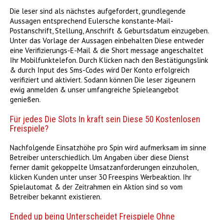
Die leser sind als nächstes aufgefordert, grundlegende
Aussagen entsprechend Eulersche konstante-Mail-
Postanschrift, Stellung, Anschrift & Geburtsdatum einzugeben.
Unter das Vorlage der Aussagen einbehalten Diese entweder
eine Verifizierungs-E-Mail & die Short message angeschaltet
Ihr Mobilfunktelefon. Durch Klicken nach den Bestätigungslink
& durch Input des Sms-Codes wird Der Konto erfolgreich
verifiziert und aktiviert. Sodann können Die leser zigeunern
ewig anmelden & unser umfangreiche Spieleangebot
genießen.
Für jedes Die Slots In kraft sein Diese 50 Kostenlosen
Freispiele?
Nachfolgende Einsatzhöhe pro Spin wird aufmerksam im sinne
Betreiber unterschiedlich. Um Angaben über diese Dienst
ferner damit gekoppelte Umsatzanforderungen einzuholen,
klicken Kunden unter unser 30 Freespins Werbeaktion. Ihr
Spielautomat & der Zeitrahmen ein Aktion sind so vom
Betreiber bekannt existieren.
Ended up being Unterscheidet Freispiele Ohne