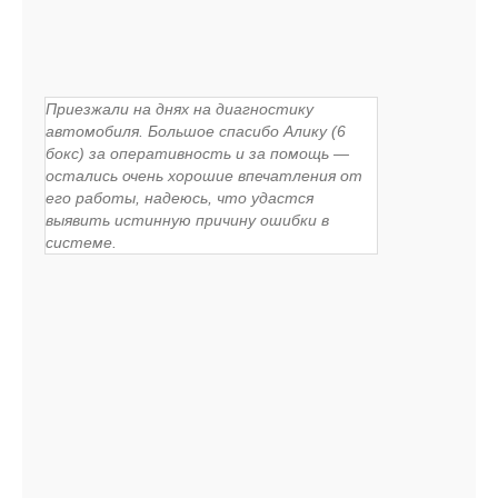
Приезжали на днях на диагностику
автомобиля. Большое спасибо Алику (6
бокс) за оперативность и за помощь —
остались очень хорошие впечатления от
его работы, надеюсь, что удастся
выявить истинную причину ошибки в
системе.