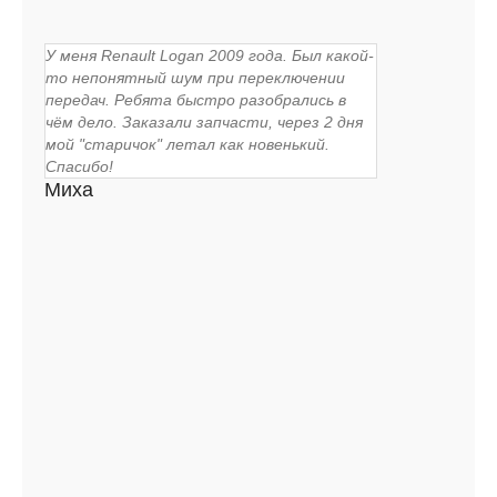
У меня Renault Logan 2009 года. Был какой-
то непонятный шум при переключении
передач. Ребята быстро разобрались в
чём дело. Заказали запчасти, через 2 дня
мой "старичок" летал как новенький.
Спасибо!
Миха