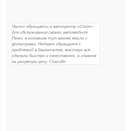
Часто обращаюсь в автоцентр «Стоп»
для обслуживания своего автомобиля
Пежо, в основном тут меняю масло с
фильтрами. Недавно обращался с
проблемой в двигателем, мастера всё
сделали быстро и качественно, а главное
за разумную цену. Спасибо