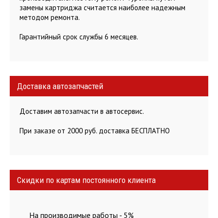
замены картриджа считается наиболее надежным
методом ремонта.
Гарантийный срок службы 6 месяцев.
Доставка автозапчастей
Доставим автозапчасти в автосервис.
При заказе от 2000 руб. доставка БЕСПЛАТНО
Скидки по картам постоянного клиента
На производимые работы - 5%