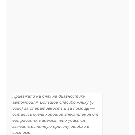
Приезжали на днях на диагностику
автомобиля. Большое спасибо Алику (6
бокс) за оперативность и за помощь —
остались очень хорошие впечатления от
его работы, надеюсь, что удастся
выявить истинную причину ошибки в
системе.