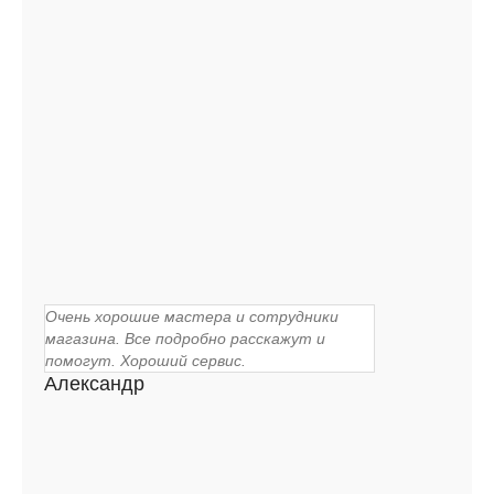
Очень хорошие мастера и сотрудники
магазина. Все подробно расскажут и
помогут. Хороший сервис.
Александр