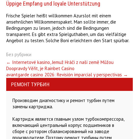
Üppige Empfang und loyale Unterstützung
Frische Spieler heißt willkommen Azurslot mit einem
ansehnlichen Willkommenspaket. Man sollte immer, die
Bedingungen zu lesen, jedoch sind die Bedingungen
transparent. Es gibt extra Spielguthaben, um das vielfältige
Angebot zu testen. Solche Boni erleichtern den Start spürbar.
Без рубрики
Post
←
Internetové kasino, Jemuž Hráči z naší země Můžou
Doopravdy Věřit, je Rainbet Casino
navigation
avantgarde casino 2026: Revisión imparcial y perspectivas
→
РЕМОНТ ТУРБИН
Производим диагностику и ремонт турбин путем
замены картриджа.
Картридж является главным узлом турбокомпрессора,
включающий центральный корпус подшипников в
сборе с ротором сбалансированный на заводе
производителе. Поэтому ремонт турбины путем