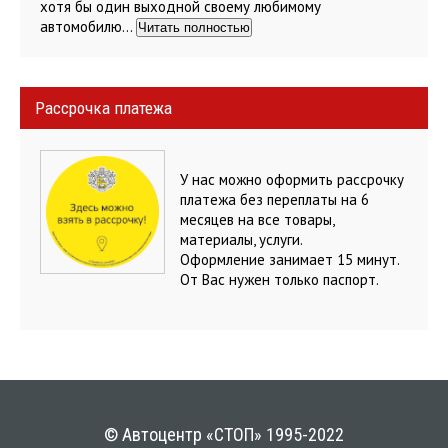
хотя бы один выходной своему любимому
автомобилю…
Читать полностью
Рассрочка платежа
У нас можно оформить рассрочку
платежа без переплаты на 6
месяцев на все товары,
материалы, услуги.
Оформление занимает 15 минут.
От Вас нужен только паспорт.
© Автоцентр «СТОП» 1995-2022