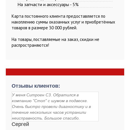
На запчасти и аксессуары - 5%
Карта постоянного клиента предоставляется по
накоплению суммы оказанных услуг и приобретённых
товаров в размере 30 000 рублей.
На товары, поставляемые на заказ, скидки не
распространяются!
Отзывы клиентов:
У меня Ситроен С3. Обратился в
компанию "Стоп" с шумом в подвеске.
Очень быстро провели диагностику и в
течение нескольких часов устранили
неисправность. Большое спасибо.
Сергей