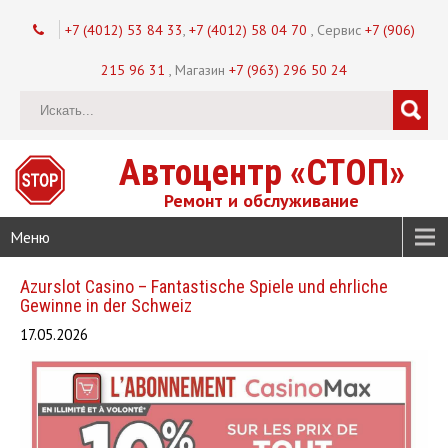
+7 (4012) 53 84 33
,
+7 (4012) 58 04 70
, Сервис
+7 (906)
215 96 31
, Магазин
+7 (963) 296 50 24
Автоцентр «СТОП»
Ремонт и обслуживание
Меню
Azurslot Casino – Fantastische Spiele und ehrliche
Gewinne in der Schweiz
17.05.2026