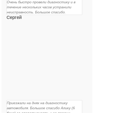
Очень быстро провели диагностику и в
течение нескольких часов устранили
неисправность. Большое спасибо.
Сергей
Приезжали на днях на диагностику
автомобиля. Большое спасибо Алику (6