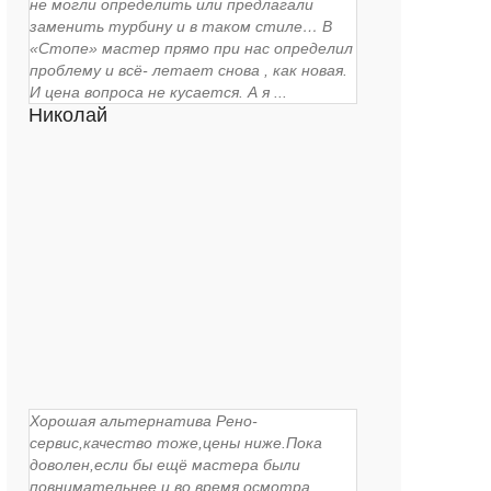
не могли определить или предлагали
заменить турбину и в таком стиле… В
«Стопе» мастер прямо при нас определил
проблему и всё- летает снова , как новая.
И цена вопроса не кусается. А я ...
Николай
Хорошая альтернатива Рено-
сервис,качество тоже,цены ниже.Пока
доволен,если бы ещё мастера были
повнимательнее и во время осмотра