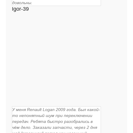
довольны.
Igor-39
У меня Renault Logan 2009 года. Был какой-
то непонятный шум при переключении
передач. Ребята быстро разобрались в
чём дело. Заказали запчасти, через 2 дня