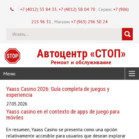
+7 (4012) 53 84 33
,
+7 (4012) 58 04 70
, Сервис
+7 (906)
215 96 31
, Магазин
+7 (963) 296 50 24
Автоцентр «СТОП»
Ремонт и обслуживание
Меню
Yaass Casino 2026: Guía completa de juegos y
experiencia
27.05.2026
Yaass casino en el contexto de apps de juego para
móviles
En resumen, Yaass Casino se presenta como una opción
relativamente accesible para usuarios que desean explorar