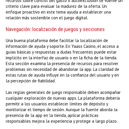
recursos sobre control del gasto o autoexclusión se vuelve un
criterio clave para evaluar la madurez de la oferta. Un
enfoque proactivo en este tema ayuda a establecer una
relación más sostenible con el juego digital.
Navegación: localización de juegos y secciones
Una buena plataforma debe facilitar la localización de
información de ayuda y soporte. En Yaass Casino, el acceso a
guías básicas y respuestas a dudas frecuentes puede estar
implícito en la interfaz de usuario o en la ficha de la tienda.
Esta sección examina la presencia de recursos para resolver
problemas sin necesidad de abandonar la app. La claridad de
estas rutas de ayuda influye en la confianza del usuario y en
la percepción de fiabilidad.
Las reglas generales de juego responsable deben acompañar
cualquier exploración de nuevas apps. La plataforma debería
permitir a los usuarios establecer límites de depósito y
monitorizar el tiempo de sesión. Aunque la fuente aborda la
presencia de la app en la tienda, aplicar prácticas
responsables mejora la experiencia y protege a largo plazo.