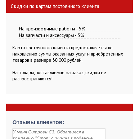
Скидки по картам постоянного клиента
На производимые работы - 5%
На запчасти и аксессуары - 5%
Карта постоянного клиента предоставляется по
накоплению суммы оказанных услуг и приобретённых
товаров в размере 30 000 рублей.
На товары, поставляемые на заказ, скидки не
распространяются!
Отзывы клиентов:
У меня Ситроен С3. Обратился в
компанию "Стоп" с шумом в подвеске.