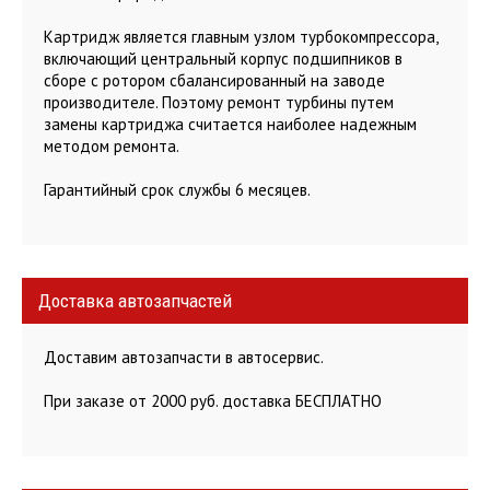
Картридж является главным узлом турбокомпрессора,
включающий центральный корпус подшипников в
сборе с ротором сбалансированный на заводе
производителе. Поэтому ремонт турбины путем
замены картриджа считается наиболее надежным
методом ремонта.
Гарантийный срок службы 6 месяцев.
Доставка автозапчастей
Доставим автозапчасти в автосервис.
При заказе от 2000 руб. доставка БЕСПЛАТНО