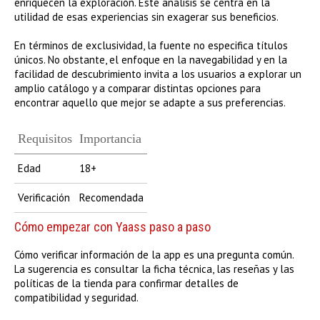
enriquecen la exploración. Este análisis se centra en la
utilidad de esas experiencias sin exagerar sus beneficios.
En términos de exclusividad, la fuente no especifica títulos
únicos. No obstante, el enfoque en la navegabilidad y en la
facilidad de descubrimiento invita a los usuarios a explorar un
amplio catálogo y a comparar distintas opciones para
encontrar aquello que mejor se adapte a sus preferencias.
Requisitos
Importancia
Edad
18+
Verificación
Recomendada
Cómo empezar con Yaass paso a paso
Cómo verificar información de la app es una pregunta común.
La sugerencia es consultar la ficha técnica, las reseñas y las
políticas de la tienda para confirmar detalles de
compatibilidad y seguridad.