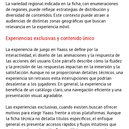
La variedad regional indicada en la ficha, con enumeraciones
de regiones, puede reflejar estrategias de distribución y
diversidad de contenidos. Este contexto puede atraer a
audiencias de distintas zonas geográficas que buscan
relevancia en la experiencia móvil.
Experiencias exclusivas y contenido único
La experiencia de juego en Yaass se define por la
interactividad, el diseño de las animaciones y la respuesta de
las acciones del usuario. Este párrafo describe cómo la fluidez
y la precisión de las respuestas impactan en la inmersión y la
satisfacción. Aunque no se proporcionan detalles técnicos, una
experiencia sin retrasos evita interrupciones que podrían
desalentar a los jugadores. En general, la experiencia se
beneficia de un catálogo claro, una navegación eficiente y una
presentación visual agradable.
Las experiencias exclusivas, cuando existen, buscan ofrecer
motivos para elegir Yaass frente a otras plataformas. Aunque
la ficha técnica no detalla títulos específicos, el enfoque
general es presentar accesos rápidos y flujos intuitivos que