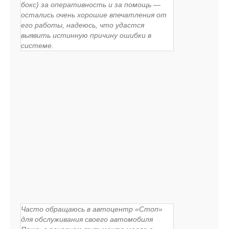
бокс) за оперативность и за помощь —
остались очень хорошие впечатления от
его работы, надеюсь, что удастся
выявить истинную причину ошибки в
системе.
Часто обращаюсь в автоцентр «Стоп»
для обслуживания своего автомобиля