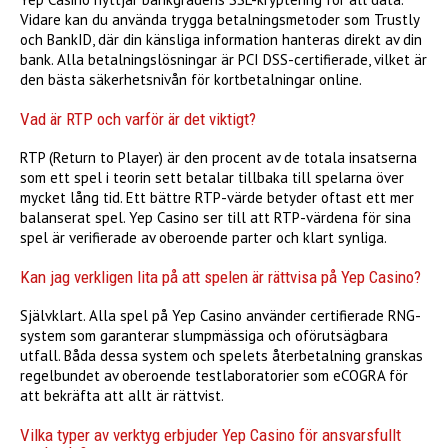
Vidare kan du använda trygga betalningsmetoder som Trustly
och BankID, där din känsliga information hanteras direkt av din
bank. Alla betalningslösningar är PCI DSS-certifierade, vilket är
den bästa säkerhetsnivån för kortbetalningar online.
Vad är RTP och varför är det viktigt?
RTP (Return to Player) är den procent av de totala insatserna
som ett spel i teorin sett betalar tillbaka till spelarna över
mycket lång tid. Ett bättre RTP-värde betyder oftast ett mer
balanserat spel. Yep Casino ser till att RTP-värdena för sina
spel är verifierade av oberoende parter och klart synliga.
Kan jag verkligen lita på att spelen är rättvisa på Yep Casino?
Självklart. Alla spel på Yep Casino använder certifierade RNG-
system som garanterar slumpmässiga och oförutsägbara
utfall. Båda dessa system och spelets återbetalning granskas
regelbundet av oberoende testlaboratorier som eCOGRA för
att bekräfta att allt är rättvist.
Vilka typer av verktyg erbjuder Yep Casino för ansvarsfullt