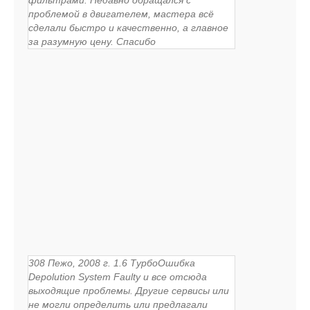
проблемой в двигателем, мастера всё
сделали быстро и качественно, а главное
за разумную цену. Спасибо
308 Пежо, 2008 г. 1.6 ТурбоОшибка
Depolution System Faulty и все отсюда
выходящие проблемы. Другие сервисы или
не могли определить или предлагали