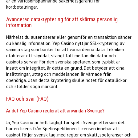
är en världsomspännande säkerhetsgaranti för
kortbetalningar.
Avancerad datakryptering för att skärma personlig
information
Närhelst du autentiserar eller genomför en transaktion sänder
du känslig information. Yep Casino nyttjar SSL-kryptering av
samma slag som banker för att värna denna data. Tekniken
etablerar ett skyddat, stängt fält mellan din dator och
casinots servrar. För den svenska spelaren, som typiskt är
insatt om integritet, är detta en grund. Det betyder att dina
insättningar, uttag och meddelanden är värnade från
obehöriga. Utan detta kryptering skulle hotet för dataläckor
och stölder stiga markant.
FAQ och svar (FAQ)
Är det Yep Casino reglerat att använda i Sverige?
Ja, Yep Casino är helt lagligt för spel i Sverige eftersom det
har en licens från Spelinspektionen. Licensen innebär att
casinot följer svensk lag, med regler om skatt, spelgränser och