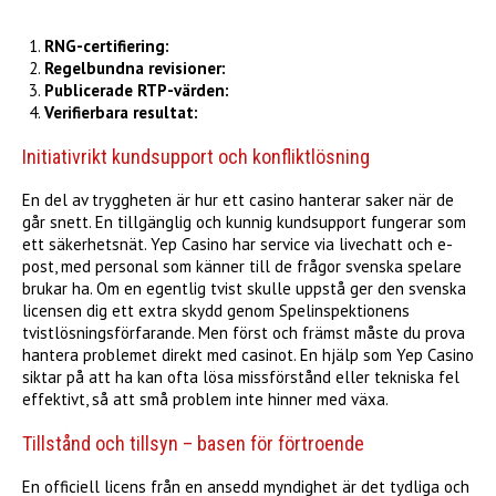
RNG-certifiering:
Regelbundna revisioner:
Publicerade RTP-värden:
Verifierbara resultat:
Initiativrikt kundsupport och konfliktlösning
En del av tryggheten är hur ett casino hanterar saker när de
går snett. En tillgänglig och kunnig kundsupport fungerar som
ett säkerhetsnät. Yep Casino har service via livechatt och e-
post, med personal som känner till de frågor svenska spelare
brukar ha. Om en egentlig tvist skulle uppstå ger den svenska
licensen dig ett extra skydd genom Spelinspektionens
tvistlösningsförfarande. Men först och främst måste du prova
hantera problemet direkt med casinot. En hjälp som Yep Casino
siktar på att ha kan ofta lösa missförstånd eller tekniska fel
effektivt, så att små problem inte hinner med växa.
Tillstånd och tillsyn – basen för förtroende
En officiell licens från en ansedd myndighet är det tydliga och