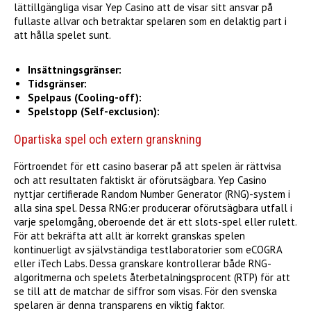
lättillgängliga visar Yep Casino att de visar sitt ansvar på
fullaste allvar och betraktar spelaren som en delaktig part i
att hålla spelet sunt.
Insättningsgränser:
Tidsgränser:
Spelpaus (Cooling-off):
Spelstopp (Self-exclusion):
Opartiska spel och extern granskning
Förtroendet för ett casino baserar på att spelen är rättvisa
och att resultaten faktiskt är oförutsägbara. Yep Casino
nyttjar certifierade Random Number Generator (RNG)-system i
alla sina spel. Dessa RNG:er producerar oförutsägbara utfall i
varje spelomgång, oberoende det är ett slots-spel eller rulett.
För att bekräfta att allt är korrekt granskas spelen
kontinuerligt av självständiga testlaboratorier som eCOGRA
eller iTech Labs. Dessa granskare kontrollerar både RNG-
algoritmerna och spelets återbetalningsprocent (RTP) för att
se till att de matchar de siffror som visas. För den svenska
spelaren är denna transparens en viktig faktor.