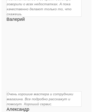
говорили о всех недостатках. А пока
качественно делают только то, что
скажешь.
Валерий
Очень хорошие мастера и сотрудники
магазина. Все подробно расскажут и
помогут. Хороший сервис.
Александр