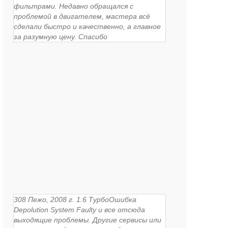
фильтрами. Недавно обращался с
проблемой в двигателем, мастера всё
сделали быстро и качественно, а главное
за разумную цену. Спасибо
308 Пежо, 2008 г. 1.6 ТурбоОшибка
Depolution System Faulty и все отсюда
выходящие проблемы. Другие сервисы или