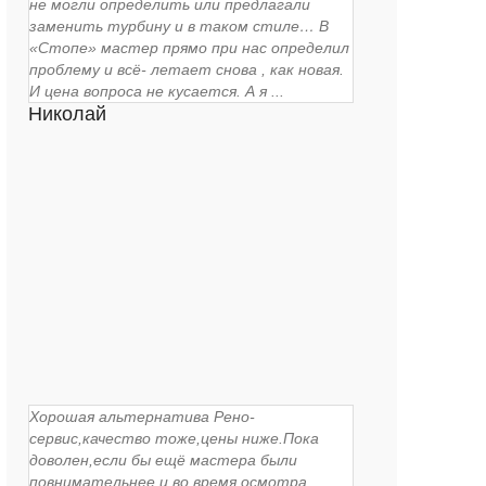
не могли определить или предлагали
заменить турбину и в таком стиле… В
«Стопе» мастер прямо при нас определил
проблему и всё- летает снова , как новая.
И цена вопроса не кусается. А я ...
Николай
Хорошая альтернатива Рено-
сервис,качество тоже,цены ниже.Пока
доволен,если бы ещё мастера были
повнимательнее и во время осмотра