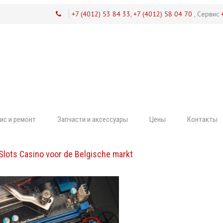
+7 (4012) 53 84 33
,
+7 (4012) 58 04 70
, Сервис
ис и ремонт
Запчасти и аксессуары
Цены
Контакты
Slots Casino voor de Belgische markt