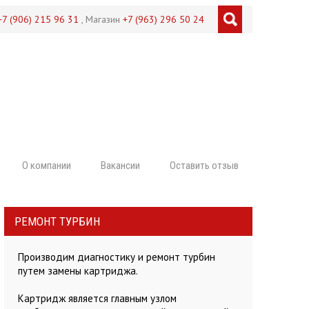
+7 (906) 215 96 31
, Магазин
+7 (963) 296 50 24
О компании
Вакансии
Оставить отзыв
РЕМОНТ ТУРБИН
Производим диагностику и ремонт турбин
путем замены картриджа.
Картридж является главным узлом