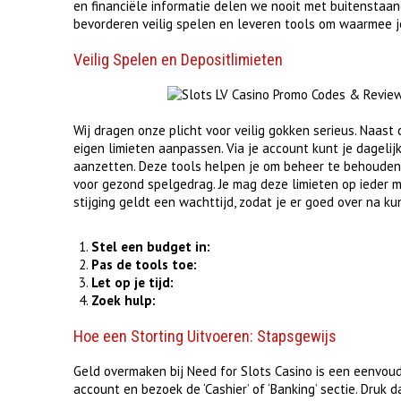
en financiële informatie delen we nooit met buitenstaande
bevorderen veilig spelen en leveren tools om waarmee je
Veilig Spelen en Depositlimieten
Wij dragen onze plicht voor veilig gokken serieus. Naast
eigen limieten aanpassen. Via je account kunt je dagelij
aanzetten. Deze tools helpen je om beheer te behouden 
voor gezond spelgedrag. Je mag deze limieten op ieder m
stijging geldt een wachttijd, zodat je er goed over na ku
Stel een budget in:
Pas de tools toe:
Let op je tijd:
Zoek hulp:
Hoe een Storting Uitvoeren: Stapsgewijs
Geld overmaken bij Need for Slots Casino is een eenvoud
account en bezoek de ‘Cashier’ of ‘Banking’ sectie. Druk daa