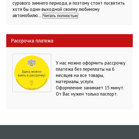
сурового зимнего периода, и поэтому стоит посвятить
хотя бы один выходной своему любимому
автомобилю…
Читать полностью
Рассрочка платежа
У нас можно оформить рассрочку
платежа без переплаты на 6
месяцев на все товары,
материалы, услуги.
Оформление занимает 15 минут.
От Вас нужен только паспорт.