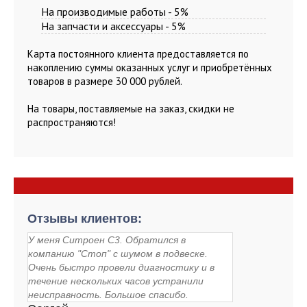
На производимые работы - 5%
На запчасти и аксессуары - 5%
Карта постоянного клиента предоставляется по
накоплению суммы оказанных услуг и приобретённых
товаров в размере 30 000 рублей.
На товары, поставляемые на заказ, скидки не
распространяются!
Отзывы клиентов:
У меня Ситроен С3. Обратился в
компанию "Стоп" с шумом в подвеске.
Очень быстро провели диагностику и в
течение нескольких часов устранили
неисправность. Большое спасибо.