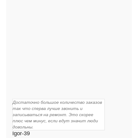
Достаточно большое количество заказов
так что сперва лучше звонить и
записываться на ремонт. Это скорее
плюс чем минус, если едут значит люди
довольны.
Igor-39