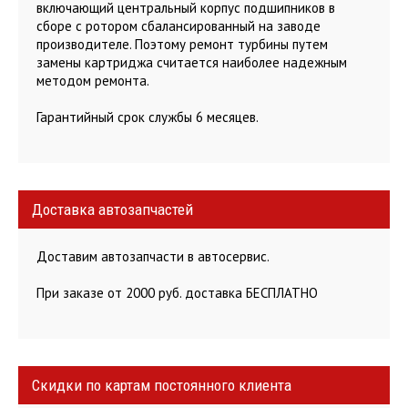
включающий центральный корпус подшипников в
сборе с ротором сбалансированный на заводе
производителе. Поэтому ремонт турбины путем
замены картриджа считается наиболее надежным
методом ремонта.
Гарантийный срок службы 6 месяцев.
Доставка автозапчастей
Доставим автозапчасти в автосервис.
При заказе от 2000 руб. доставка БЕСПЛАТНО
Скидки по картам постоянного клиента