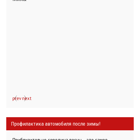
prev
next
Профилактика автомобиля после зимы!
Приблизительно середина весны – это самое