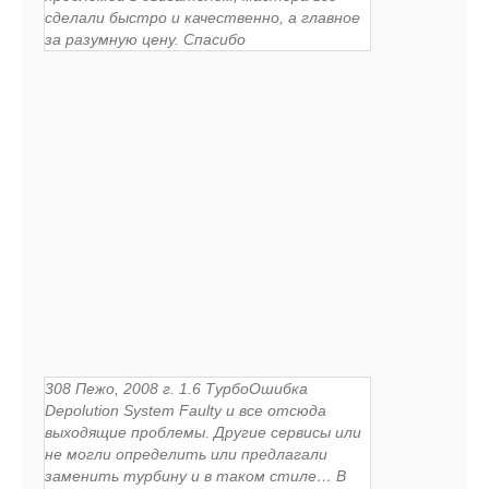
сделали быстро и качественно, а главное
за разумную цену. Спасибо
308 Пежо, 2008 г. 1.6 ТурбоОшибка
Depolution System Faulty и все отсюда
выходящие проблемы. Другие сервисы или
не могли определить или предлагали
заменить турбину и в таком стиле… В