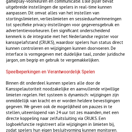
gameplay-voorkeuren en communicatie. Elke pijler bevat
uitgebreide instellingen die spelers in real-time kunnen
aanpassen. Dit omvat alles van het instellen van
stortingslimieten, verlieslimieten en sessieduurherinneringen
tot specifieke privacy-instellingen voor gegevensgebruik en
advertentievoorkeuren. Een significant onderscheidend
kenmerk is de integratie met het Nederlandse register voor
kansspelafstand (CRUKS), waardoor spelers hun status direct
kunnen controleren en wijzigingen kunnen doorvoeren. De
interface is vormgegeven met duidelijke taal, zonder juridische
jargon, om begrip en gebruik te vergemakkelijken.
Speelbeperkingen en Verantwoordelijk Spelen
Binnen dit onderdeel kunnen spelers alle door de
Kansspelautoriteit noodzakelijke en aanvullende vrijwillige
limieten regelen. Het systeem is dynamisch: wijzigingen zijn
onmiddellijk van kracht en er worden heldere bevestigingen
gegeven. We geven ook de mogelijkheid om pauzes in te
stellen, uiteenlopend van 24 uur tot zes maanden, met een
directe koppeling naar zelfuitsluiting via CRUKS. Een
logboekfunctie registreert alle wijzigingen in limieten bij,
zodat spelers hun eigen besluitvorming kunnen monitoren.