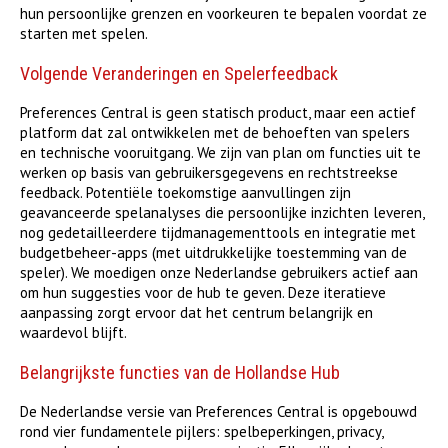
hun persoonlijke grenzen en voorkeuren te bepalen voordat ze
starten met spelen.
Volgende Veranderingen en Spelerfeedback
Preferences Central is geen statisch product, maar een actief
platform dat zal ontwikkelen met de behoeften van spelers
en technische vooruitgang. We zijn van plan om functies uit te
werken op basis van gebruikersgegevens en rechtstreekse
feedback. Potentiële toekomstige aanvullingen zijn
geavanceerde spelanalyses die persoonlijke inzichten leveren,
nog gedetailleerdere tijdmanagementtools en integratie met
budgetbeheer-apps (met uitdrukkelijke toestemming van de
speler). We moedigen onze Nederlandse gebruikers actief aan
om hun suggesties voor de hub te geven. Deze iteratieve
aanpassing zorgt ervoor dat het centrum belangrijk en
waardevol blijft.
Belangrijkste functies van de Hollandse Hub
De Nederlandse versie van Preferences Central is opgebouwd
rond vier fundamentele pijlers: spelbeperkingen, privacy,