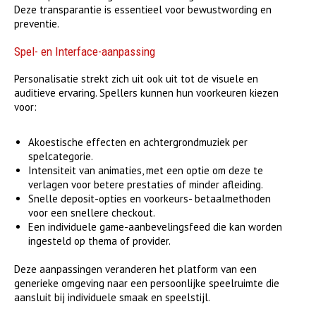
Deze transparantie is essentieel voor bewustwording en
preventie.
Spel- en Interface-aanpassing
Personalisatie strekt zich uit ook uit tot de visuele en
auditieve ervaring. Spellers kunnen hun voorkeuren kiezen
voor:
Akoestische effecten en achtergrondmuziek per
spelcategorie.
Intensiteit van animaties, met een optie om deze te
verlagen voor betere prestaties of minder afleiding.
Snelle deposit-opties en voorkeurs- betaalmethoden
voor een snellere checkout.
Een individuele game-aanbevelingsfeed die kan worden
ingesteld op thema of provider.
Deze aanpassingen veranderen het platform van een
generieke omgeving naar een persoonlijke speelruimte die
aansluit bij individuele smaak en speelstijl.