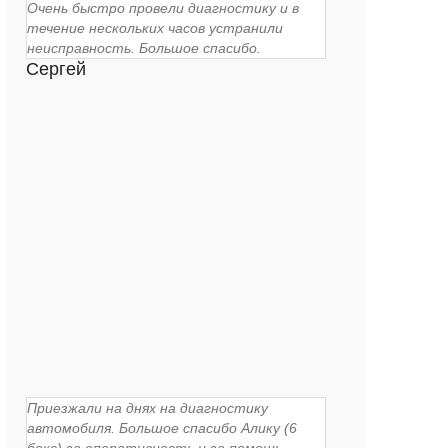
Очень быстро провели диагностику и в
течение нескольких часов устранили
неисправность. Большое спасибо.
Сергей
Приезжали на днях на диагностику
автомобиля. Большое спасибо Алику (6