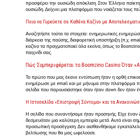
προσφέρει την ουσιώδη απόκλιση. Στον Έλληνα παίκτη,
ουσιώδη. Δείχνει μια πλατφόρμα που νοιάζεται τους πελ
Ποια να Γυρεύετε σε Καθένα Καζίνο με Αποτελεσματι
Αναζητήστε τούτα τα στοιχεία: ενημερωτικές ενημερώσει
διάρκεια της παύσης, διαφορετική υποστήριξη (π.χ. emai
καζίνο τα πραγματοποιεί όλα εκείνα, όπως το Boomzino,
παιχνίδι σας.
Πώς Συμπεριφέρεται το Boomzino Casino Όταν «
Το πρώτο που μας έκανε εντύπωση ήταν η ορθή επικο
ενημέρωσε με email και με μήνυμα στην πλατφόρμα πριν
σελίδα που παρουσιάστηκε όταν ήταν down δεν ήταν έν
Η Ιστοσελίδα «Επιστροφή Σύντομα» και τα Ανακοινώ
Η σελίδα που συναντήσαμε ήταν προσηνής. Είχε έναν 
δεσμευόταν μια καλύτερη εμπειρία μετά. Αυτό είναι σημα
προσωπική προσέγγιση. Δεν αισθανθήκαμε εγκαταλελει
βελτίωσης που θα μας ωφελούσε.