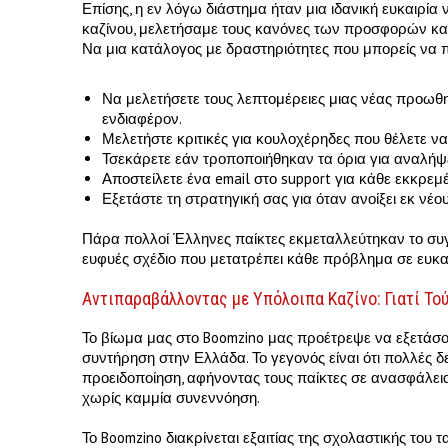
Επίσης, η εν λόγω διάστημα ήταν μια ιδανική ευκαιρία
καζίνου, μελετήσαμε τους κανόνες των προσφορών κα
Να μια κατάλογος με δραστηριότητες που μπορείς να 
Να μελετήσετε τους λεπτομέρειες μιας νέας προωθη
ενδιαφέρον.
Μελετήστε κριτικές για κουλοχέρηδες που θέλετε να
Τσεκάρετε εάν τροποποιήθηκαν τα όρια για αναλήψε
Αποστείλετε ένα email στο support για κάθε εκκρεμ
Εξετάστε τη στρατηγική σας για όταν ανοίξει εκ νέου
Πάρα πολλοί Έλληνες παίκτες εκμεταλλεύτηκαν το συγκ
ευφυές σχέδιο που μετατρέπει κάθε πρόβλημα σε ευκα
Αντιπαραβάλλοντας με Υπόλοιπα Καζίνο: Γιατί Τού
Το βίωμα μας στο Boomzino μας προέτρεψε να εξετάσ
συντήρηση στην Ελλάδα. Το γεγονός είναι ότι πολλές δ
προειδοποίηση, αφήνοντας τους παίκτες σε ανασφάλει
χωρίς καμμία συνεννόηση.
Το Boomzino διακρίνεται εξαιτίας της σχολαστικής του 