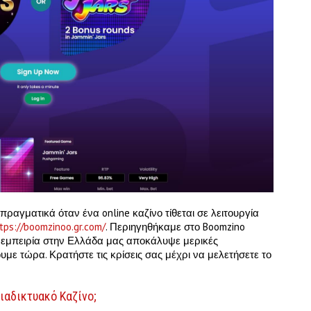
 πραγματικά όταν ένα online καζίνο τίθεται σε λειτουργία
tps://boomzinoo.gr.com/
. Περιηγηθήκαμε στο Boomzino
Η εμπειρία στην Ελλάδα μας αποκάλυψε μερικές
υμε τώρα. Κρατήστε τις κρίσεις σας μέχρι να μελετήσετε το
ιαδικτυακό Καζίνο;