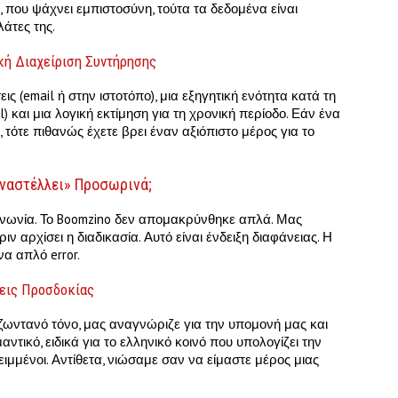
 που ψάχνει εμπιστοσύνη, τούτα τα δεδομένα είναι
άτες της.
κή Διαχείριση Συντήρησης
ς (email ή στην ιστοτόπο), μια εξηγητική ενότητα κατά τη
l) και μια λογική εκτίμηση για τη χρονική περίοδο. Εάν ένα
 τότε πιθανώς έχετε βρει έναν αξιόπιστο μέρος για το
Αναστέλλει» Προσωρινά;
ινωνία. Το Boomzino δεν απομακρύνθηκε απλά. Μας
 αρχίσει η διαδικασία. Αυτό είναι ένδειξη διαφάνειας. Η
α απλό error.
σεις Προσδοκίας
ζωντανό τόνο, μας αναγνώριζε για την υπομονή μας και
ντικό, ειδικά για το ελληνικό κοινό που υπολογίζει την
μμένοι. Αντίθετα, νιώσαμε σαν να είμαστε μέρος μιας