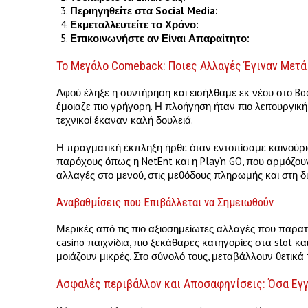
Περιηγηθείτε στα Social Media:
Εκμεταλλευτείτε το Χρόνο:
Επικοινωνήστε αν Είναι Απαραίτητο:
Το Μεγάλο Comeback: Ποιες Αλλαγές Έγιναν Μετά 
Αφού έληξε η συντήρηση και εισήλθαμε εκ νέου στο Bo
έμοιαζε πιο γρήγορη. Η πλοήγηση ήταν πιο λειτουργική
τεχνικοί έκαναν καλή δουλειά.
Η πραγματική έκπληξη ήρθε όταν εντοπίσαμε καινούρι
παρόχους όπως η NetEnt και η Play’n GO, που αρμόζουν
αλλαγές στο μενού, στις μεθόδους πληρωμής και στη δ
Αναβαθμίσεις που Επιβάλλεται να Σημειωθούν
Μερικές από τις πιο αξιοσημείωτες αλλαγές που παρα
casino παιχνίδια, πιο ξεκάθαρες κατηγορίες στα slot κ
μοιάζουν μικρές. Στο σύνολό τους, μεταβάλλουν θετικά 
Ασφαλές περιβάλλον και Αποσαφηνίσεις: Όσα Εγγυ