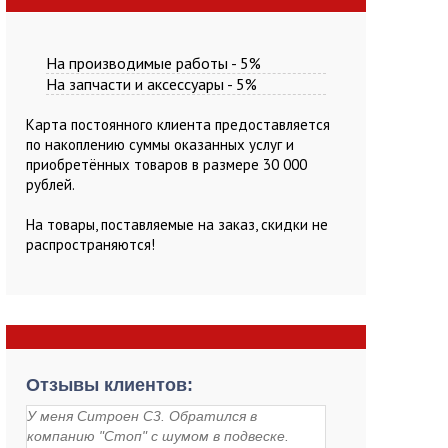
На производимые работы - 5%
На запчасти и аксессуары - 5%
Карта постоянного клиента предоставляется
по накоплению суммы оказанных услуг и
приобретённых товаров в размере 30 000
рублей.
На товары, поставляемые на заказ, скидки не
распространяются!
Отзывы клиентов:
У меня Ситроен С3. Обратился в
компанию "Стоп" с шумом в подвеске.