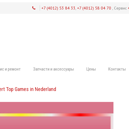
+7 (4012) 53 84 33
,
+7 (4012) 58 04 70
, Сервис
ис и ремонт
Запчасти и аксессуары
Цены
Контакты
ert Top Games in Nederland