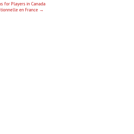
s for Players in Canada
ptionnelle en France
→