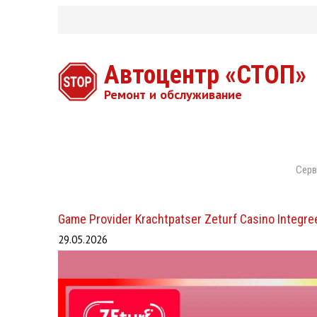
Автоцентр «СТОП»
Ремонт и обслуживание
Серв
Game Provider Krachtpatser Zeturf Casino Integre
29.05.2026