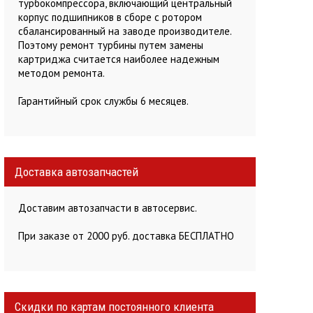
турбокомпрессора, включающий центральный
корпус подшипников в сборе с ротором
сбалансированный на заводе производителе.
Поэтому ремонт турбины путем замены
картриджа считается наиболее надежным
методом ремонта.
Гарантийный срок службы 6 месяцев.
Доставка автозапчастей
Доставим автозапчасти в автосервис.
При заказе от 2000 руб. доставка БЕСПЛАТНО
Скидки по картам постоянного клиента