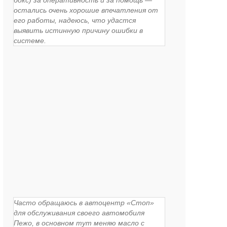
бокс) за оперативность и за помощь —
остались очень хорошие впечатления от
его работы, надеюсь, что удастся
выявить истинную причину ошибки в
системе.
Часто обращаюсь в автоцентр «Стоп»
для обслуживания своего автомобиля
Пежо, в основном тут меняю масло с