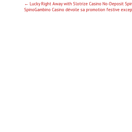
Post
←
Lucky Right Away with Slotrize Casino No-Deposit Spin
SpinoGambino Casino dévoile sa promotion festive exce
navigation