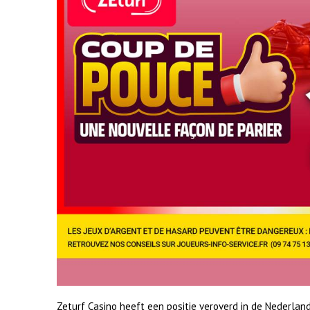
Zeturf Casino heeft een positie veroverd in de Nederla