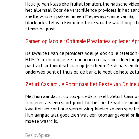
Houd je van klassieke fruitautomaten, thematische video 
het allemaal. Door de verschillende providers is het aanb
snelle winsten pakken in een Megaways-game van Big Ti
blackjacktafel van Evolution. Deze variatie waarborgt dat
stemming past.
Gamen op Mobiel: Optimale Prestaties op Ieder Ap
De kwaliteit van de providers voel je ook op je telefoo
HTML5-technologie. Ze functioneren daardoor direct in j
past zich automatisch aan op je scherm. De visuals en d
onderweg bent of thuis op de bank, je hebt de hele Zetur
Zeturf Casino: Je Poort naar het Beste van Online
Met hun aandacht op top-providers heeft Zeturf Casino 
fungeren als een soort poort tot het beste wat de onlin
kwaliteit en continue vernieuwing, bieden ze een speelo
Hun aanpak laat goed zien wat een toonaangevend online 
moeite waard is.
Без рубрики