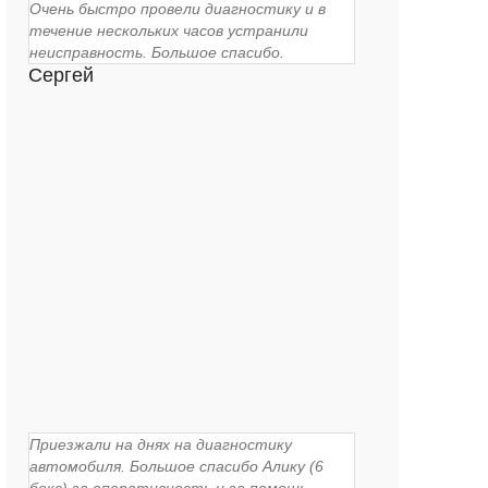
Очень быстро провели диагностику и в
течение нескольких часов устранили
неисправность. Большое спасибо.
Сергей
Приезжали на днях на диагностику
автомобиля. Большое спасибо Алику (6