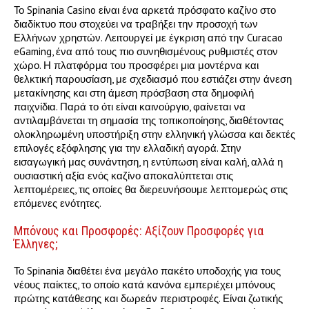
Το Spinania Casino είναι ένα αρκετά πρόσφατο καζίνο στο
διαδίκτυο που στοχεύει να τραβήξει την προσοχή των
Ελλήνων χρηστών. Λειτουργεί με έγκριση από την Curacao
eGaming, ένα από τους πιο συνηθισμένους ρυθμιστές στον
χώρο. Η πλατφόρμα του προσφέρει μια μοντέρνα και
θελκτική παρουσίαση, με σχεδιασμό που εστιάζει στην άνεση
μετακίνησης και στη άμεση πρόσβαση στα δημοφιλή
παιχνίδια. Παρά το ότι είναι καινούργιο, φαίνεται να
αντιλαμβάνεται τη σημασία της τοπικοποίησης, διαθέτοντας
ολοκληρωμένη υποστήριξη στην ελληνική γλώσσα και δεκτές
επιλογές εξόφλησης για την ελλαδική αγορά. Στην
εισαγωγική μας συνάντηση, η εντύπωση είναι καλή, αλλά η
ουσιαστική αξία ενός καζίνο αποκαλύπτεται στις
λεπτομέρειες, τις οποίες θα διερευνήσουμε λεπτομερώς στις
επόμενες ενότητες.
Μπόνους και Προσφορές: Αξίζουν Προσφορές για
Έλληνες;
Το Spinania διαθέτει ένα μεγάλο πακέτο υποδοχής για τους
νέους παίκτες, το οποίο κατά κανόνα εμπεριέχει μπόνους
πρώτης κατάθεσης και δωρεάν περιστροφές. Είναι ζωτικής