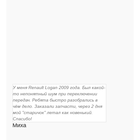
У меня Renault Logan 2009 года. Был какой-
то непонятный шум при переключении
передач. Ребята быстро разобрались в
чём дело. Заказали запчасти, через 2 дня
мой "старичок" летал как новенький.
Спасибо!
Миха