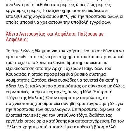
ανάλογα με τη μέθοδο, από μερικές ώρες έως μερικές
εργάσιμες ημέρες. Το καζίνο χρησιμοποιεί διαδικασίες
επαλήθευσης λογαριασμού (KYC) για την προστασία όλων, οι
οποίες μπορεί να χρειαστούν την υποβολή εγγράφων.
Άδεια Λειτουργίας και Ασφάλεια: Παίζουμε με
Ασφάλεια;
Το θεμελιώδες δίλημμα για τον χρήστη είναι το αν δύναται να
εμπιστευθεί στο καζίνο με τα χρήματά του και τα προσωπικά
του στοιχεία. Το Spinania Casino δραστηριοποιείται με
εξουσιοδότηση από την Αρχή Τυχερών Παιχνιδιών του
Κουρασάο, η οποία προσφέρει ένα βασικό σύστημα
νομιμότητας. Ωστόσο, είναι ουσιώδες να τονιστεί ότι αυτή η
άδεια λογίζεται λιγότερο αυστηρότητας σε σύγκριση με άλλες
ευρωπαϊκές ρυθμιστικές αρχές, όπως η MGA (Επιτροπή
Τζόγου της Μάλτας). Όσον αφορά την ασφάλειας, το
παιχνιδότοπος χρησιμοποιεί συνήθη κρυπτογράφηση SSL για
την προστασία των συναλλαγών. Επιπρόσθετα, δηλώνει ότι
υλοποιεί πολιτικές για τον υπεύθυνο τζόγο, διαθέτοντας
εργαλεία όπως όρια κατάθεσης και αυτοαπαγόρευση. Για τον
Έλληνα χρήστη, αυτό αποτελεί μια αποδεκτή βάση, αλλά