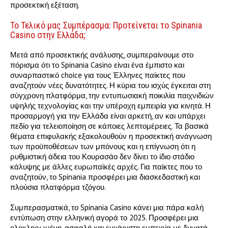
προσεκτική εξέταση.
Το Τελικό μας Συμπέρασμα: Προτείνεται το Spinania
Casino στην Ελλάδα;
Μετά από προσεκτικής ανάλυσης, συμπεραίνουμε στο
πόρισμα ότι το Spinania Casino είναι ένα έμπιστο και
συναρπαστικό choice για τους Έλληνες παίκτες που
αναζητούν νέες δυνατότητες. Η κύρια του ισχύς έγκειται στη
σύγχρονη πλατφόρμα, την εντυπωσιακή ποικιλία παιχνιδιών
υψηλής τεχνολογίας και την υπέροχη εμπειρία για κινητά. Η
προσαρμογή για την Ελλάδα είναι αρκετή, αν και υπάρχει
πεδίο για τελειοποίηση σε κάποιες λεπτομέρειες. Τα βασικά
θέματα επιφυλακής εξακολουθούν η προσεκτική ανάγνωση
των προϋποθέσεων των μπόνους και η επίγνωση ότι η
ρυθμιστική άδεια του Κουρασάο δεν δίνει το ίδιο στάδιο
κάλυψης με άλλες ευρωπαϊκές αρχές. Για παίκτες που το
αναζητούν, το Spinania προσφέρει μια διασκεδαστική και
πλούσια πλατφόρμα τζόγου.
Συμπερασματικά, το Spinania Casino κάνει μια πάρα καλή
εντύπωση στην ελληνική αγορά το 2025. Προσφέρει μια
ολοκληρωμένη, ασφαλή και ευχάριστη εμπειρία με δυνατά