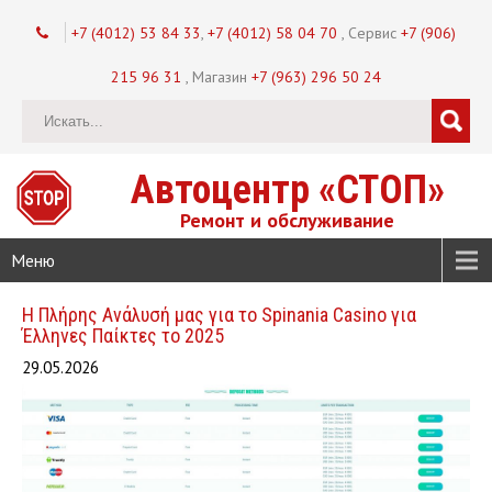
+7 (4012) 53 84 33
,
+7 (4012) 58 04 70
, Сервис
+7 (906)
215 96 31
, Магазин
+7 (963) 296 50 24
Автоцентр «СТОП»
Ремонт и обслуживание
Меню
Η Πλήρης Ανάλυσή μας για το Spinania Casino για
Έλληνες Παίκτες το 2025
29.05.2026