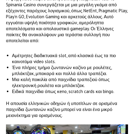
Spinania Casino συνεργάζεται με μια μεγάλη γκάμα από
εξέχοντες παρόχους λογισμικού, όπως NetEnt, Pragmatic Play,
Play’n GO, Evolution Gaming και αρκετούς άλλους. Αυτό
εγγυάται υψηλή ποιότητα γραφικών, αμερόληπτα
αποτελέσματα και απολαυστικό gameplay. Οι Έλληνες
παίκτες θα ανακαλύψουν μια τεράστια συλλογή που
αποτελείται από:
Αμέτρητες διαδικτυακά slot, από κλασικά έως τα πιο
καινοτόμα video slots.
Ένα πλήρες τμήμα ζωντανών καζίνο με ρουλέτες,
μπλάκτζακ, μπακαρά και πολλά άλλα τραπέζια.
Μια καλή ποικιλία από παιχνίδια τραπεζιού όπως
ηλεκτρονική ρουλέτα και μπλάκτζακ.
Ειδικά παιχνίδια όπως κeno, scratch cards και bingo.
Η απουσία ελληνικών οδηγών ή υποτίτλων σε ορισμένα
παιχνίδια ζωντανών καζίνο μπορεί να είναι ένα μικρό
μειονέκτημα για ορισμένους.