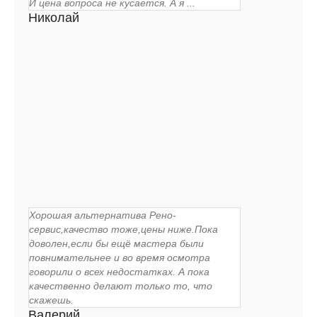
И цена вопроса не кусается. А я ...
Николай
Хорошая альтернатива Рено-
сервис,качество тоже,цены ниже.Пока
доволен,если бы ещё мастера были
повнимательнее и во время осмотра
говорили о всех недостатках. А пока
качественно делают только то, что
скажешь.
Валерий