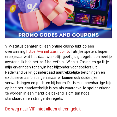
VIP-status behalen bij een online casino lijkt op een
overwinning
https://winnittcasinoo.nl/
. Talrijke spelers hopen
erop, maar wat het daadwerkelijk geeft, is geregeld een beetje
mysterie. Ik heb het zelf beleefd bij Winnitt Casino en ga ik je
mijn ervaringen tonen, in het bijzonder voor spelers uit
Nederland. Je krijgt inderdaad aantrekkelijke beloningen en
exclusieve aanbiedingen, maar er komen ook duidelijke
verwachtingen en plichten bij horen. Dit is mijn openhartige kijk
op hoe het daadwerkelijk is om als waardevolle speler erkend
te worden in een markt die bekend is om zijn hoge
standaarden en stringente regels.
De weg naar VIP: niet alleen alleen geluk