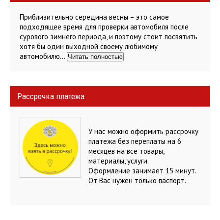
Приблизительно середина весны – это самое
подходящее время для проверки автомобиля после
сурового зимнего периода, и поэтому стоит посвятить
хотя бы один выходной своему любимому
автомобилю…
Читать полностью
Рассрочка платежа
У нас можно оформить рассрочку
платежа без переплаты на 6
месяцев на все товары,
материалы, услуги.
Оформление занимает 15 минут.
От Вас нужен только паспорт.