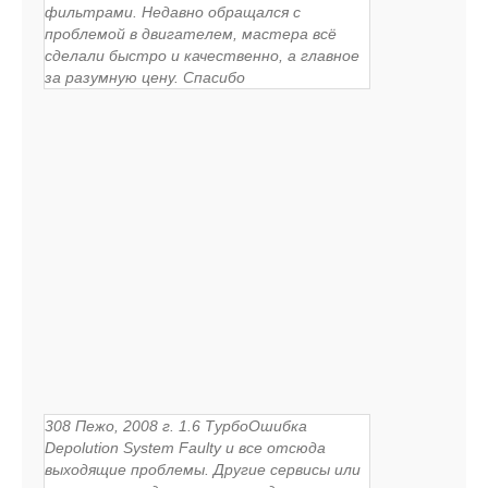
фильтрами. Недавно обращался с
проблемой в двигателем, мастера всё
сделали быстро и качественно, а главное
за разумную цену. Спасибо
308 Пежо, 2008 г. 1.6 ТурбоОшибка
Depolution System Faulty и все отсюда
выходящие проблемы. Другие сервисы или