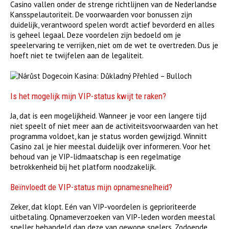
Casino vallen onder de strenge richtlijnen van de Nederlandse
Kansspelautoriteit. De voorwaarden voor bonussen zijn
duidelijk, verantwoord spelen wordt actief bevorderd en alles
is geheel legaal. Deze voordelen zijn bedoeld om je
speelervaring te verrijken, niet om de wet te overtreden. Dus je
hoeft niet te twijfelen aan de legaliteit.
Is het mogelijk mijn VIP-status kwijt te raken?
Ja, dat is een mogelijkheid. Wanneer je voor een langere tijd
niet speelt of niet meer aan de activiteitsvoorwaarden van het
programma voldoet, kan je status worden gewijzigd. Winnitt
Casino zal je hier meestal duidelijk over informeren. Voor het
behoud van je VIP-lidmaatschap is een regelmatige
betrokkenheid bij het platform noodzakelijk.
Beïnvloedt de VIP-status mijn opnamesnelheid?
Zeker, dat klopt. Eén van VIP-voordelen is geprioriteerde
uitbetaling. Opnameverzoeken van VIP-leden worden meestal
sneller behandeld dan deze van gewone spelers. Zodoende