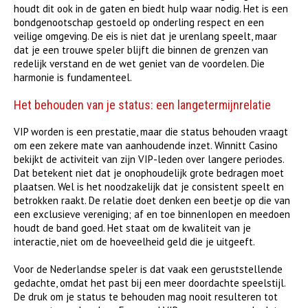
houdt dit ook in de gaten en biedt hulp waar nodig. Het is een
bondgenootschap gestoeld op onderling respect en een
veilige omgeving. De eis is niet dat je urenlang speelt, maar
dat je een trouwe speler blijft die binnen de grenzen van
redelijk verstand en de wet geniet van de voordelen. Die
harmonie is fundamenteel.
Het behouden van je status: een langetermijnrelatie
VIP worden is een prestatie, maar die status behouden vraagt
om een zekere mate van aanhoudende inzet. Winnitt Casino
bekijkt de activiteit van zijn VIP-leden over langere periodes.
Dat betekent niet dat je onophoudelijk grote bedragen moet
plaatsen. Wel is het noodzakelijk dat je consistent speelt en
betrokken raakt. De relatie doet denken een beetje op die van
een exclusieve vereniging; af en toe binnenlopen en meedoen
houdt de band goed. Het staat om de kwaliteit van je
interactie, niet om de hoeveelheid geld die je uitgeeft.
Voor de Nederlandse speler is dat vaak een geruststellende
gedachte, omdat het past bij een meer doordachte speelstijl.
De druk om je status te behouden mag nooit resulteren tot