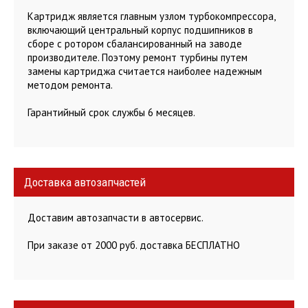
Картридж является главным узлом турбокомпрессора,
включающий центральный корпус подшипников в
сборе с ротором сбалансированный на заводе
производителе. Поэтому ремонт турбины путем
замены картриджа считается наиболее надежным
методом ремонта.
Гарантийный срок службы 6 месяцев.
Доставка автозапчастей
Доставим автозапчасти в автосервис.
При заказе от 2000 руб. доставка БЕСПЛАТНО