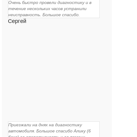
Очень быстро провели диагностику и в
течение нескольких часов устранили
неисправность. Большое спасибо.
Сергей
Приезжали на днях на диагностику
автомобиля. Большое спасибо Алику (6