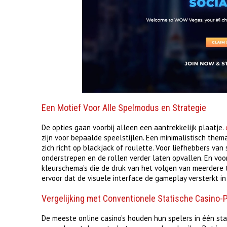
Een Motief Voor Alle Spelmodus en Strategie
De opties gaan voorbij alleen een aantrekkelijk plaatje.
zijn voor bepaalde speelstijlen. Een minimalistisch thema
zich richt op blackjack of roulette. Voor liefhebbers van
onderstrepen en de rollen verder laten opvallen. En voor
kleurschema’s die de druk van het volgen van meerdere 
ervoor dat de visuele interface de gameplay versterkt in 
Vergelijking met Conventionele Statische Casino-
De meeste online casino’s houden hun spelers in één sta