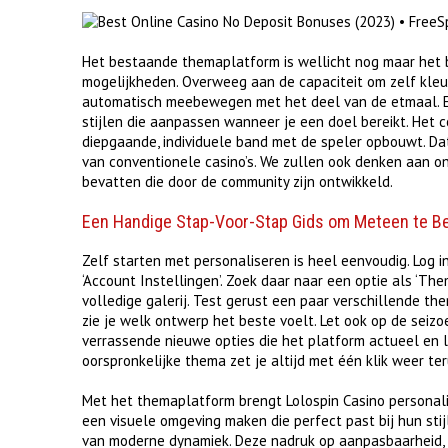
Het bestaande themaplatform is wellicht nog maar het 
mogelijkheden. Overweeg aan de capaciteit om zelf kle
automatisch meebewegen met het deel van de etmaal. Ee
stijlen die aanpassen wanneer je een doel bereikt. Het c
diepgaande, individuele band met de speler opbouwt. Dat 
van conventionele casino’s. We zullen ook denken aan o
bevatten die door de community zijn ontwikkeld.
Een Handige Stap-Voor-Stap Gids om Meteen te B
Zelf starten met personaliseren is heel eenvoudig. Log in 
‘Account Instellingen’. Zoek daar naar een optie als ‘Them
volledige galerij. Test gerust een paar verschillende the
zie je welk ontwerp het beste voelt. Let ook op de seizo
verrassende nieuwe opties die het platform actueel en 
oorspronkelijke thema zet je altijd met één klik weer teru
Met het themaplatform brengt Lolospin Casino personali
een visuele omgeving maken die perfect past bij hun stij
van moderne dynamiek. Deze nadruk op aanpasbaarheid, 