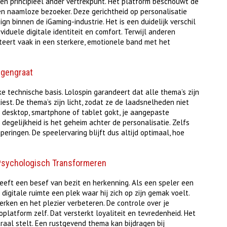
een principieel ander vertrekpunt. Het platform beschouwt de
een naamloze bezoeker. Deze gerichtheid op personalisatie
ign binnen de iGaming-industrie. Het is een duidelijk verschil
ividuele digitale identiteit en comfort. Terwijl anderen
ulteert vaak in een sterkere, emotionele band met het
ggengraat
e technische basis. Lolospin garandeert dat alle thema’s zijn
iest. De thema’s zijn licht, zodat ze de laadsnelheden niet
n desktop, smartphone of tablet gokt, je aangepaste
 degelijkheid is het geheim achter de personalisatie. Zelfs
ringen. De speelervaring blijft dus altijd optimaal, hoe
Psychologisch Transformeren
geeft een besef van bezit en herkenning. Als een speler een
e digitale ruimte een plek waar hij zich op zijn gemak voelt.
rken en het plezier verbeteren. De controle over je
oplatform zelf. Dat versterkt loyaliteit en tevredenheid. Het
raal stelt. Een rustgevend thema kan bijdragen bij