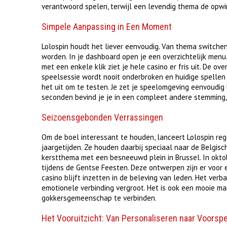
verantwoord spelen, terwijl een levendig thema de opwi
Simpele Aanpassing in Een Moment
Lolospin houdt het liever eenvoudig. Van thema switchen
worden. In je dashboard open je een overzichtelijk menu.
met een enkele klik ziet je hele casino er fris uit. De ov
speelsessie wordt nooit onderbroken en huidige spellen
het uit om te testen. Je zet je speelomgeving eenvoudig 
seconden bevind je je in een compleet andere stemming, 
Seizoensgebonden Verrassingen
Om de boel interessant te houden, lanceert Lolospin reg
jaargetijden. Ze houden daarbij speciaal naar de Belgis
kerstthema met een besneeuwd plein in Brussel. In okto
tijdens de Gentse Feesten. Deze ontwerpen zijn er voor e
casino blijft inzetten in de beleving van leden. Het verb
emotionele verbinding vergroot. Het is ook een mooie ma
gokkersgemeenschap te verbinden.
Het Vooruitzicht: Van Personaliseren naar Voorsp