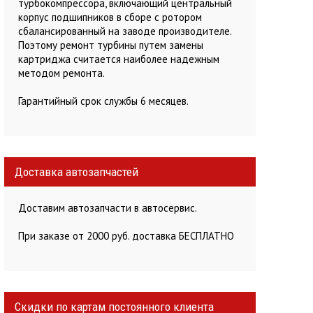
турбокомпрессора, включающий центральный
корпус подшипников в сборе с ротором
сбалансированный на заводе производителе.
Поэтому ремонт турбины путем замены
картриджа считается наиболее надежным
методом ремонта.
Гарантийный срок службы 6 месяцев.
Доставка автозапчастей
Доставим автозапчасти в автосервис.
При заказе от 2000 руб. доставка БЕСПЛАТНО
Скидки по картам постоянного клиента