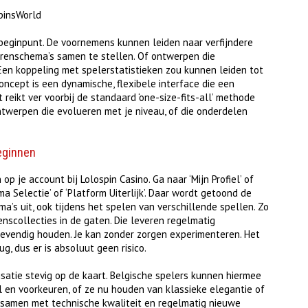
beginpunt. De voornemens kunnen leiden naar verfijndere
urenschema’s samen te stellen. Of ontwerpen die
n koppeling met spelerstatistieken zou kunnen leiden tot
oncept is een dynamische, flexibele interface die een
reikt ver voorbij de standaard ‘one-size-fits-all’ methode
ntwerpen die evolueren met je niveau, of die onderdelen
eginnen
op je account bij Lolospin Casino. Ga naar ‘Mijn Profiel’ of
a Selectie’ of ‘Platform Uiterlijk’. Daar wordt getoond de
ma’s uit, ook tijdens het spelen van verschillende spellen. Zo
enscollecties in de gaten. Die leveren regelmatig
levendig houden. Je kan zonder zorgen experimenteren. Het
g, dus er is absoluut geen risico.
satie stevig op de kaart. Belgische spelers kunnen hiermee
l en voorkeuren, of ze nu houden van klassieke elegantie of
samen met technische kwaliteit en regelmatig nieuwe