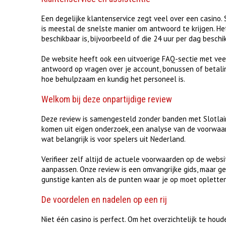
Een degelijke klantenservice zegt veel over een casino. Sl
is meestal de snelste manier om antwoord te krijgen. He
beschikbaar is, bijvoorbeeld of die 24 uur per dag beschik
De website heeft ook een uitvoerige FAQ-sectie met vee
antwoord op vragen over je account, bonussen of betalin
hoe behulpzaam en kundig het personeel is.
Welkom bij deze onpartijdige review
Deze review is samengesteld zonder banden met Slotlair
komen uit eigen onderzoek, een analyse van de voorwaar
wat belangrijk is voor spelers uit Nederland.
Verifieer zelf altijd de actuele voorwaarden op de webs
aanpassen. Onze review is een omvangrijke gids, maar g
gunstige kanten als de punten waar je op moet opletten
De voordelen en nadelen op een rij
Niet één casino is perfect. Om het overzichtelijk te hou