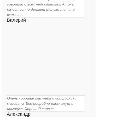
говорили о всех недостатках. А пока
качественно делают только то, что
скажешь.
Валерий
Очень хорошие мастера и сотрудники
магазина. Все подробно расскажут и
помогут. Хороший сервис.
Александр