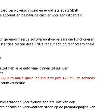
ard, bankoverschrijving en e-wallets zoals Skrill.
je account en ga naar de cashier voor een uitgebreid
oor gerenommeerde softwareontwikkelaars die functioneren
stanties testen deze RNG’s regelmatig op rechtvaardigheid
?
let heb je je geld vaak binnen 24 uur. Een
ste
/22/uk-to-make-gambling-industry-pay-125-million-towards-
ountverificatie.
elkomstaanbod voor nieuwe spelers. Dat kan een
xacte details en voorwaarden staan op de promotiepagina van