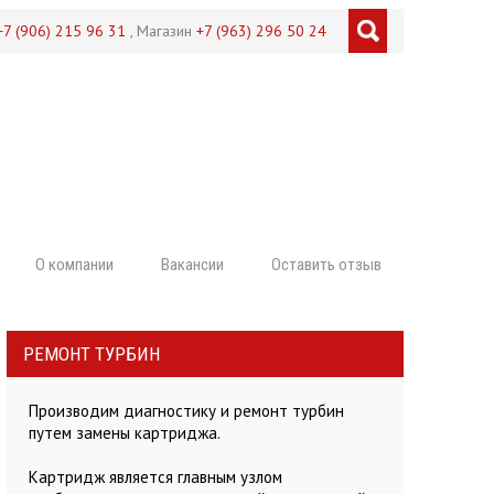
+7 (906) 215 96 31
, Магазин
+7 (963) 296 50 24
О компании
Вакансии
Оставить отзыв
РЕМОНТ ТУРБИН
Производим диагностику и ремонт турбин
путем замены картриджа.
Картридж является главным узлом