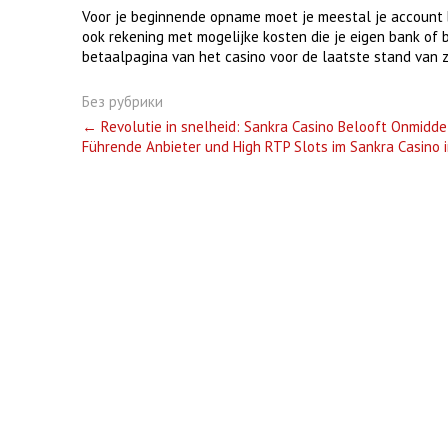
Voor je beginnende opname moet je meestal je account be
ook rekening met mogelijke kosten die je eigen bank of b
betaalpagina van het casino voor de laatste stand van 
Без рубрики
Post
←
Revolutie in snelheid: Sankra Casino Belooft Onmiddel
Führende Anbieter und High RTP Slots im Sankra Casino 
navigation