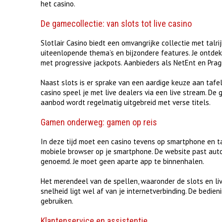
het casino.
De gamecollectie: van slots tot live casino
Slotlair Casino biedt een omvangrijke collectie met talrij
uiteenlopende thema’s en bijzondere features. Je ontdekt
met progressive jackpots. Aanbieders als NetEnt en Prag
Naast slots is er sprake van een aardige keuze aan tafel
casino speel je met live dealers via een live stream. De g
aanbod wordt regelmatig uitgebreid met verse titels.
Gamen onderweg: gamen op reis
In deze tijd moet een casino tevens op smartphone en tab
mobiele browser op je smartphone. De website past aut
genoemd. Je moet geen aparte app te binnenhalen.
Het merendeel van de spellen, waaronder de slots en liv
snelheid ligt wel af van je internetverbinding. De bedieni
gebruiken.
Klantenservice en assistentie