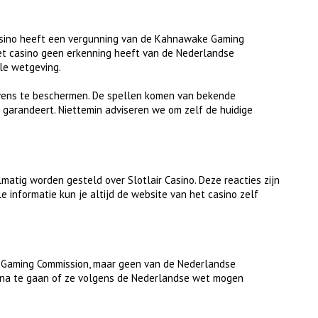
 Casino heeft een vergunning van de Kahnawake Gaming
et casino geen erkenning heeft van de Nederlandse
le wetgeving.
evens te beschermen. De spellen komen van bekende
 garandeert. Niettemin adviseren we om zelf de huidige
lmatig worden gesteld over Slotlair Casino. Deze reacties zijn
e informatie kun je altijd de website van het casino zelf
e Gaming Commission, maar geen van de Nederlandse
m na te gaan of ze volgens de Nederlandse wet mogen