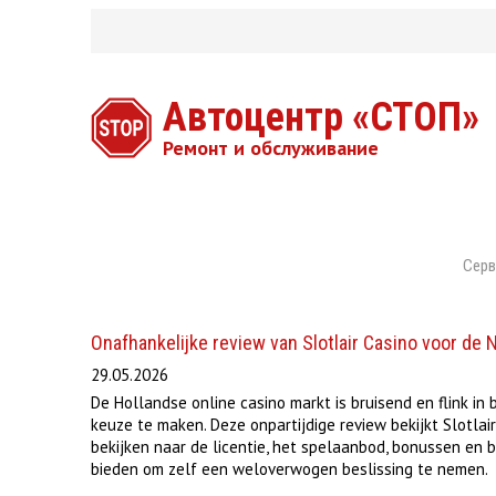
Автоцентр «СТОП»
Ремонт и обслуживание
Серв
Onafhankelijke review van Slotlair Casino voor d
29.05.2026
De Hollandse online casino markt is bruisend en flink in
keuze te maken. Deze onpartijdige review bekijkt Slotlai
bekijken naar de licentie, het spelaanbod, bonussen en 
bieden om zelf een weloverwogen beslissing te nemen.