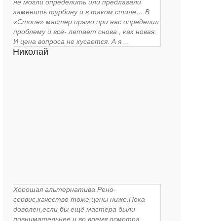
не могли определить или предлагали
заменить турбину и в таком стиле… В
«Стопе» мастер прямо при нас определил
проблему и всё- летает снова , как новая.
И цена вопроса не кусается. А я ...
Николай
Хорошая альтернатива Рено-
сервис,качество тоже,цены ниже.Пока
доволен,если бы ещё мастера были
повнимательнее и во время осмотра