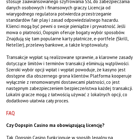
stosuje zaawansowanego szyfrowania SSL do zabezpieczania
danych osobowych i finansowych graczy. Licencja od
wiarygodnego regulatora potwierdza przestrzeganie
standardów fair play i zasad odpowiedzialnego hazardu.
Klienci mogą być pewni o swoje pieniądze i prywatność. Jeśli
mowa o płatności, Oopspin oferuje bogaty wybór sposobów.
Znajdują się tam popularne karty płatnicze, e-portfele (Skrill,
Neteller), przelewy bankowe, a także kryptowaluty.
Transakcje wypłat są realizowane sprawnie, a klarowne zasady
dotyczące limitów i terminów transakcji eliminują wątpliwości.
Szeroki wybór opcji wpłat i wypłat powoduje, że kasyno jest
dostępne dla obszernego grona klientów. Platforma kooperuje
wyłącznie z renomowanymi dostawcami płatności, co jest
następnym zabezpieczeniem bezpieczeństwa każdej transakcji.
Lokalni gracze mogą z łatwością używać z lokalnych opcji, co
dodatkowo ułatwia cały proces.
FAQ
Czy Oopspin Casino ma obowiązującą licencję?
Tak, Oopspin Casino funkcjonuje w sposób legalny na