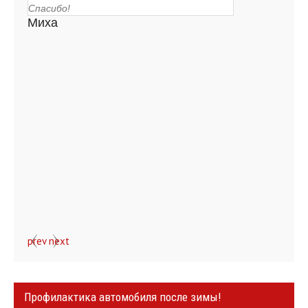
Спасибо!
Миха
prev
next
Профилактика автомобиля после зимы!