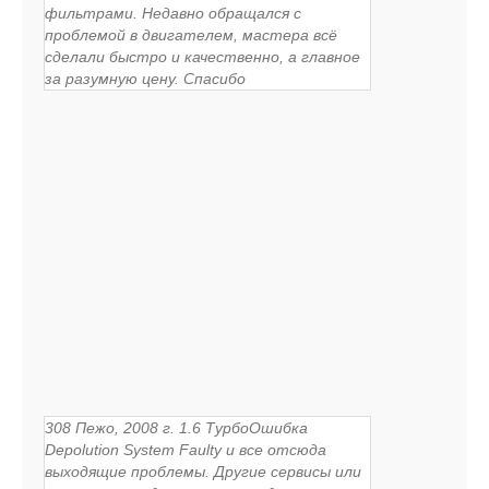
фильтрами. Недавно обращался с
проблемой в двигателем, мастера всё
сделали быстро и качественно, а главное
за разумную цену. Спасибо
308 Пежо, 2008 г. 1.6 ТурбоОшибка
Depolution System Faulty и все отсюда
выходящие проблемы. Другие сервисы или