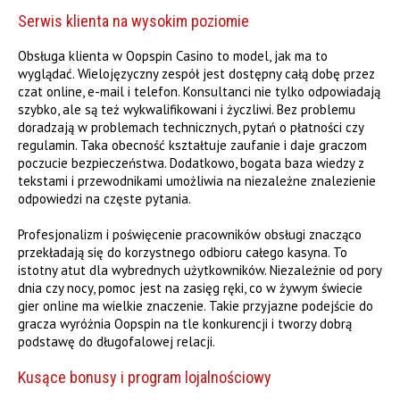
Serwis klienta na wysokim poziomie
Obsługa klienta w Oopspin Casino to model, jak ma to
wyglądać. Wielojęzyczny zespół jest dostępny całą dobę przez
czat online, e-mail i telefon. Konsultanci nie tylko odpowiadają
szybko, ale są też wykwalifikowani i życzliwi. Bez problemu
doradzają w problemach technicznych, pytań o płatności czy
regulamin. Taka obecność kształtuje zaufanie i daje graczom
poczucie bezpieczeństwa. Dodatkowo, bogata baza wiedzy z
tekstami i przewodnikami umożliwia na niezależne znalezienie
odpowiedzi na częste pytania.
Profesjonalizm i poświęcenie pracowników obsługi znacząco
przekładają się do korzystnego odbioru całego kasyna. To
istotny atut dla wybrednych użytkowników. Niezależnie od pory
dnia czy nocy, pomoc jest na zasięg ręki, co w żywym świecie
gier online ma wielkie znaczenie. Takie przyjazne podejście do
gracza wyróżnia Oopspin na tle konkurencji i tworzy dobrą
podstawę do długofalowej relacji.
Kusące bonusy i program lojalnościowy