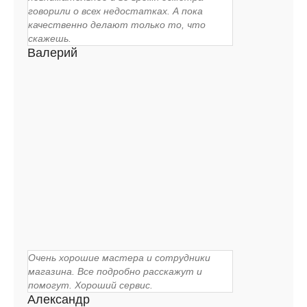
говорили о всех недостатках. А пока
качественно делают только то, что
скажешь.
Валерий
Очень хорошие мастера и сотрудники
магазина. Все подробно расскажут и
помогут. Хороший сервис.
Александр