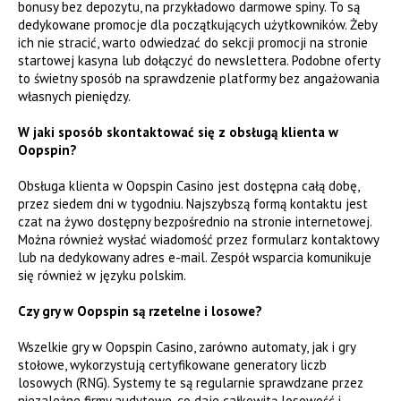
bonusy bez depozytu, na przykładowo darmowe spiny. To są
dedykowane promocje dla początkujących użytkowników. Żeby
ich nie stracić, warto odwiedzać do sekcji promocji na stronie
startowej kasyna lub dołączyć do newslettera. Podobne oferty
to świetny sposób na sprawdzenie platformy bez angażowania
własnych pieniędzy.
W jaki sposób skontaktować się z obsługą klienta w
Oopspin?
Obsługa klienta w Oopspin Casino jest dostępna całą dobę,
przez siedem dni w tygodniu. Najszybszą formą kontaktu jest
czat na żywo dostępny bezpośrednio na stronie internetowej.
Można również wysłać wiadomość przez formularz kontaktowy
lub na dedykowany adres e-mail. Zespół wsparcia komunikuje
się również w języku polskim.
Czy gry w Oopspin są rzetelne i losowe?
Wszelkie gry w Oopspin Casino, zarówno automaty, jak i gry
stołowe, wykorzystują certyfikowane generatory liczb
losowych (RNG). Systemy te są regularnie sprawdzane przez
niezależne firmy audytowe, co daje całkowitą losowość i