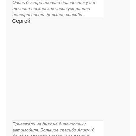
Очень быстро провели диагностику и в
течение нескольких часов устранили
неисправность. Большое спасибо.
Сергей
Приезжали на днях на диагностику
автомобиля. Большое спасибо Алику (6