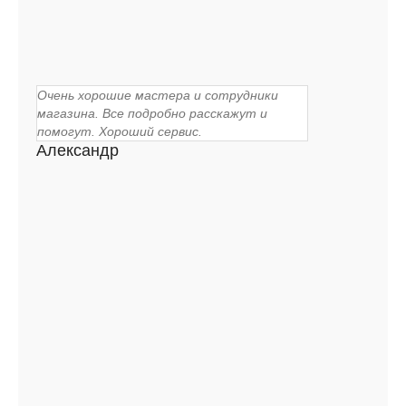
Очень хорошие мастера и сотрудники
магазина. Все подробно расскажут и
помогут. Хороший сервис.
Александр