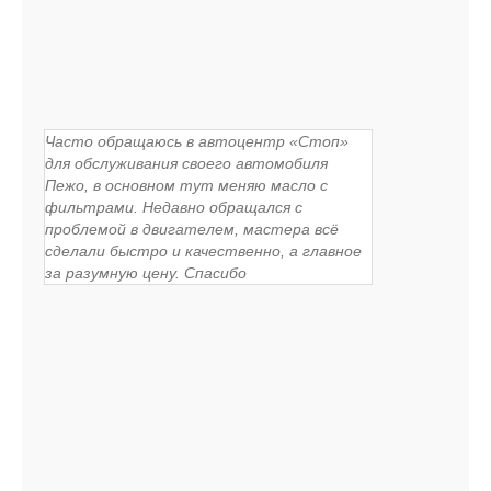
Часто обращаюсь в автоцентр «Стоп»
для обслуживания своего автомобиля
Пежо, в основном тут меняю масло с
фильтрами. Недавно обращался с
проблемой в двигателем, мастера всё
сделали быстро и качественно, а главное
за разумную цену. Спасибо