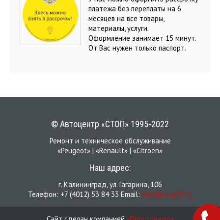
платежа без переплаты на 6
месяцев на все товары,
материалы, услуги.
Оформление занимает 15 минут.
От Вас нужен только паспорт.
© Автоцентр «СТОП» 1995-2022
Ремонт и техническое обслуживание
«Peugeot» | «Renault» | «Citroen»
Наш адрес:
г. Калининград, ул. Гагарина, 106
Телефон: +7 (4012) 53 84 33 Email:
info@stop39.ru
Заказа
Сайт сделан компанией
«Простонадо»