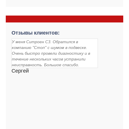
Отзывы клиентов:
У меня Ситроен С3. Обратился в
компанию "Стоп" с шумом в подвеске.
Очень быстро провели диагностику и в
течение нескольких часов устранили
неисправность. Большое спасибо.
Сергей