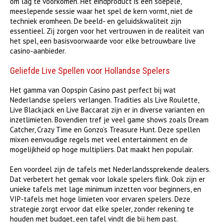
om lag te voorkomen. Het eindproduct is een soepele,
meeslepende sessie waar het spel de kern vormt, niet de
techniek eromheen. De beeld- en geluidskwaliteit zijn
essentieel. Zij zorgen voor het vertrouwen in de realiteit van
het spel, een basisvoorwaarde voor elke betrouwbare live
casino-aanbieder.
Geliefde Live Spellen voor Hollandse Spelers
Het gamma van Oopspin Casino past perfect bij wat
Nederlandse spelers verlangen. Tradities als Live Roulette,
Live Blackjack en Live Baccarat zijn er in diverse varianten en
inzetlimieten. Bovendien tref je veel game shows zoals Dream
Catcher, Crazy Time en Gonzo’s Treasure Hunt. Deze spellen
mixen eenvoudige regels met veel entertainment en de
mogelijkheid op hoge multipliers. Dat maakt hen populair.
Een voordeel zijn de tafels met Nederlandssprekende dealers.
Dat verbetert het gemak voor lokale spelers flink. Ook zijn er
unieke tafels met lage minimum inzetten voor beginners, en
VIP-tafels met hoge limieten voor ervaren spelers. Deze
strategie zorgt ervoor dat elke speler, zonder rekening te
houden met budget, een tafel vindt die bij hem past.