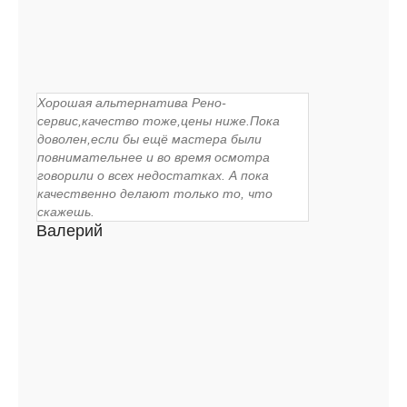
Хорошая альтернатива Рено-
сервис,качество тоже,цены ниже.Пока
доволен,если бы ещё мастера были
повнимательнее и во время осмотра
говорили о всех недостатках. А пока
качественно делают только то, что
скажешь.
Валерий