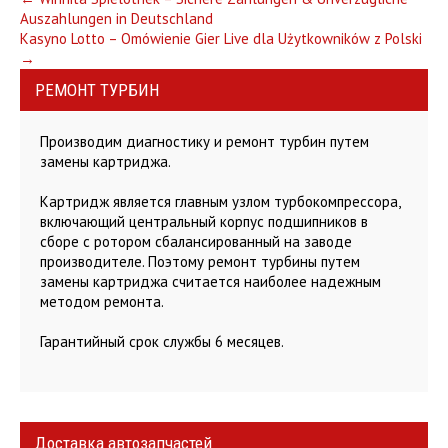
Post
Auszahlungen in Deutschland
navigation
Kasyno Lotto – Omówienie Gier Live dla Użytkowników z Polski
→
РЕМОНТ ТУРБИН
Производим диагностику и ремонт турбин путем
замены картриджа.
Картридж является главным узлом турбокомпрессора,
включающий центральный корпус подшипников в
сборе с ротором сбалансированный на заводе
производителе. Поэтому ремонт турбины путем
замены картриджа считается наиболее надежным
методом ремонта.
Гарантийный срок службы 6 месяцев.
Доставка автозапчастей