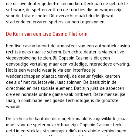
die dit live dealer gedeelte kenmerken. Denk aan de gebruikte
software, de spellen zelf en de functies die ontworpen zijn
voor de lokale speler. Dit overzicht maakt duidelijk wat
startende en ervaren spelers kunnen tegenkomen.
De Kern van een Live Casino Platform
Een live casino brengt de atmosfeer van een authentiek casino
rechtstreeks naar je scherm. Een echte dealer is via een live
videoverbinding te zien. Bij Oopspin Casino is dit geen
eenvoudige vertaling, maar een volledige, interactieve ervaring.
Het is een wereld waar je via een interface je
weddenschappen plaatst, terwijl de dealer fysiek kaarten
deelt of het roulettewiel laat spinnen. De basis zit in de
directheid en het sociale element. Dat zijn juist de aspecten
die een normale online game vaak ontbeert. Deze menselijke
laag, in combinatie met goede technologie, is de grootste
waarde.
De technische kant die dit mogelijk maakt is ingewikkeld, maar
moet voor de speler onzichtbaar zijn. Oopspin Casino steekt
geld in eersteklas streamingstudio’s en stabiele verbindingen