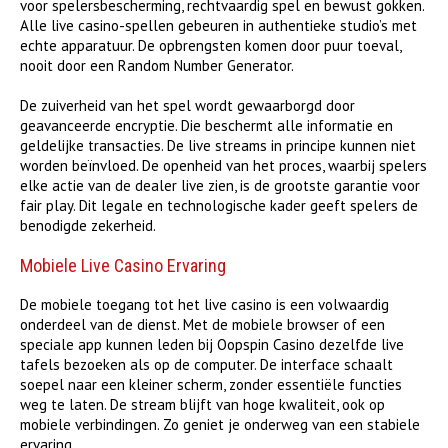
voor spelersbescherming, rechtvaardig spel en bewust gokken.
Alle live casino-spellen gebeuren in authentieke studio’s met
echte apparatuur. De opbrengsten komen door puur toeval,
nooit door een Random Number Generator.
De zuiverheid van het spel wordt gewaarborgd door
geavanceerde encryptie. Die beschermt alle informatie en
geldelijke transacties. De live streams in principe kunnen niet
worden beïnvloed. De openheid van het proces, waarbij spelers
elke actie van de dealer live zien, is de grootste garantie voor
fair play. Dit legale en technologische kader geeft spelers de
benodigde zekerheid.
Mobiele Live Casino Ervaring
De mobiele toegang tot het live casino is een volwaardig
onderdeel van de dienst. Met de mobiele browser of een
speciale app kunnen leden bij Oopspin Casino dezelfde live
tafels bezoeken als op de computer. De interface schaalt
soepel naar een kleiner scherm, zonder essentiële functies
weg te laten. De stream blijft van hoge kwaliteit, ook op
mobiele verbindingen. Zo geniet je onderweg van een stabiele
ervaring.