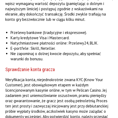
wpisz wymaganą wartość depozytu (pamiętając o dolnym i
najwyższym limicie) i postępuj zgodnie z wskazówkami na
ekranie, aby dokończyć transakcję. Środki zwykle trafiają na
konto gry bezzwłocznie lub w ciągu kilku minut.
Przelewy bankowe (tradycyjne i ekspresowe).
Karty kredytowe Visa i Mastercard.
Natychmiastowe płatności online: Przelewy24, BLIK.
E-portfele: Skrill, Neteller.
Nie zapominaj o dolnej kwocie depozytu, aby spełniać
warunki do bonusu.
Sprawdzanie konta gracza
Weryfikacja konta, niejednokrotnie zwana KYC (Know Your
Customer), jest obowiązkowym etapem w każdym
licencjonowanym kasynie online, w tym w Pelican Casino. Jej
zadaniem jest uniemożliwianie oszustwom, praniu pieniędzy
oraz gwarantowanie, że gracz jest osobą pełnoletnią. Proces
ten jest prosty i zazwyczaj inicjowany jest przy debiutanckiej
próbie wypłaty środków, aczkolwiek kasyno może zażądać o
dokumenty wcześniej. Aby potwierdzić konto, należy przesłać