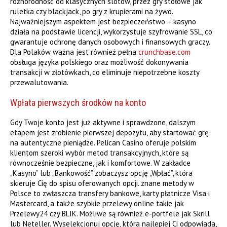
różnorodność od klasycznych slotów, przez gry stołowe jak
ruletka czy blackjack, po gry z krupierami na żywo.
Najważniejszym aspektem jest bezpieczeństwo – kasyno
działa na podstawie licencji, wykorzystuje szyfrowanie SSL, co
gwarantuje ochronę danych osobowych i finansowych graczy.
Dla Polaków ważna jest również pełna
crunchbase.com
obsługa języka polskiego oraz możliwość dokonywania
transakcji w złotówkach, co eliminuje niepotrzebne koszty
przewalutowania.
Wpłata pierwszych środków na konto
Gdy Twoje konto jest już aktywne i sprawdzone, dalszym
etapem jest zrobienie pierwszej depozytu, aby startować grę
na autentyczne pieniądze. Pelican Casino oferuje polskim
klientom szeroki wybór metod transakcyjnych, które są
równocześnie bezpieczne, jak i komfortowe. W zakładce
„Kasyno” lub „Bankowość” zobaczysz opcję „Wpłać”, która
skieruje Cię do spisu oferowanych opcji. znane metody w
Polsce to zwłaszcza transfery bankowe, karty płatnicze Visa i
Mastercard, a także szybkie przelewy online takie jak
Przelewy24 czy BLIK. Możliwe są również e-portfele jak Skrill
lub Neteller. Wyselekcjonuj opcję, która najlepiej Ci odpowiada,