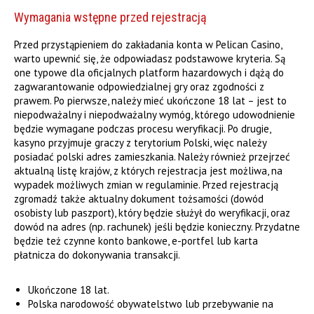
Wymagania wstępne przed rejestracją
Przed przystąpieniem do zakładania konta w Pelican Casino,
warto upewnić się, że odpowiadasz podstawowe kryteria. Są
one typowe dla oficjalnych platform hazardowych i dążą do
zagwarantowanie odpowiedzialnej gry oraz zgodności z
prawem. Po pierwsze, należy mieć ukończone 18 lat – jest to
niepodważalny i niepodważalny wymóg, którego udowodnienie
będzie wymagane podczas procesu weryfikacji. Po drugie,
kasyno przyjmuje graczy z terytorium Polski, więc należy
posiadać polski adres zamieszkania. Należy również przejrzeć
aktualną listę krajów, z których rejestracja jest możliwa, na
wypadek możliwych zmian w regulaminie. Przed rejestracją
zgromadź także aktualny dokument tożsamości (dowód
osobisty lub paszport), który będzie służył do weryfikacji, oraz
dowód na adres (np. rachunek) jeśli będzie konieczny. Przydatne
będzie też czynne konto bankowe, e-portfel lub karta
płatnicza do dokonywania transakcji.
Ukończone 18 lat.
Polska narodowość obywatelstwo lub przebywanie na