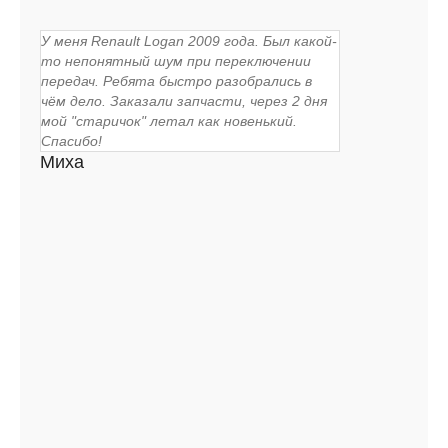
У меня Renault Logan 2009 года. Был какой-
то непонятный шум при переключении
передач. Ребята быстро разобрались в
чём дело. Заказали запчасти, через 2 дня
мой "старичок" летал как новенький.
Спасибо!
Миха