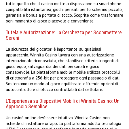
tutto quello che il casino mette a disposizione su smartphone:
compatibilità istantanea, giochi pensati per lo schermo piccolo,
garanzia e bonus a portata di tocco. Scoprite come trasformare
ogni momento di gioco piacevole e conveniente.
Tutela e Autorizzazione: La Cerchezza per Scommettere
Sereni
La sicurezza dei giocatori è importante, su qualsiasi
apparecchio. Winnita Casino lavora con una autorizzazione
internazionale riconosciuta, che stabilisce criteri stringenti di
gioco equo, salvaguardia dei dati personali e gioco
consapevole. La piattaforma mobile mobile utilizza protocolli
di crittografia a 256-bit per proteggere ogni passaggio di dati.
Sosteniamo un modo al gioco equilibrato, offrendo opzioni di
autocontrollo e di blocco controllabili dal cellulare.
L’Esperienza su Dispositivi Mobili di Winnita Casino: Un
Approccio Semplice
Un casinò online dev’essere intuitivo. Winnita Casino non
richiede di installare un’app. La piattaforma adotta tecnologia