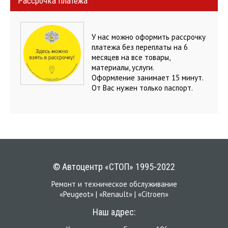
Рассрочка платежа
У нас можно оформить рассрочку
платежа без переплаты на 6
месяцев на все товары,
материалы, услуги.
Оформление занимает 15 минут.
От Вас нужен только паспорт.
© Автоцентр «СТОП» 1995-2022
Ремонт и техническое обслуживание
«Peugeot» | «Renault» | «Citroen»
Наш адрес: