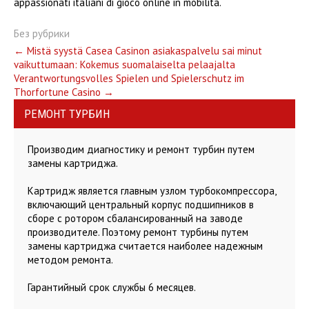
appassionati italiani di gioco online in mobilità.
Без рубрики
Post
←
Mistä syystä Casea Casinon asiakaspalvelu sai minut
vaikuttumaan: Kokemus suomalaiselta pelaajalta
navigation
Verantwortungsvolles Spielen und Spielerschutz im
Thorfortune Casino
→
РЕМОНТ ТУРБИН
Производим диагностику и ремонт турбин путем
замены картриджа.
Картридж является главным узлом турбокомпрессора,
включающий центральный корпус подшипников в
сборе с ротором сбалансированный на заводе
производителе. Поэтому ремонт турбины путем
замены картриджа считается наиболее надежным
методом ремонта.
Гарантийный срок службы 6 месяцев.