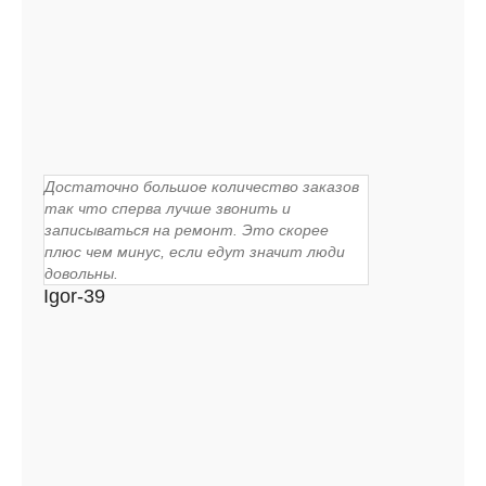
Достаточно большое количество заказов
так что сперва лучше звонить и
записываться на ремонт. Это скорее
плюс чем минус, если едут значит люди
довольны.
Igor-39