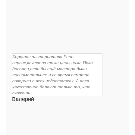
Хорошая альтернатива Рено-
сервис,качество тоже,цены ниже.Пока
доволен,если бы ещё мастера были
повнимательнее и во время осмотра
говорили о всех недостатках. А пока
качественно делают только то, что
скажешь.
Валерий