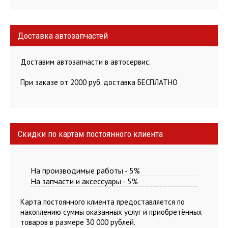
Доставка автозапчастей
Доставим автозапчасти в автосервис.
При заказе от 2000 руб. доставка БЕСПЛАТНО
Скидки по картам постоянного клиента
На производимые работы - 5%
На запчасти и аксессуары - 5%
Карта постоянного клиента предоставляется по
накоплению суммы оказанных услуг и приобретённых
товаров в размере 30 000 рублей.