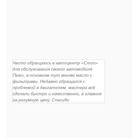
Часто обращаюсь в автоцентр «Стоп»
для обслуживания своего автомобиля
Пежо, в основном тут меняю масло с
фильтрами. Недавно обращался с
проблемой в двигателем, мастера всё
сделали быстро и качественно, а главное
за разумную цену. Спасибо