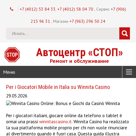
+7 (4012) 53 84 33
,
+7 (4012) 58 04 70
, Сервис
+7 (906)
215 96 31
, Магазин
+7 (963) 296 50 24
Автоцентр «СТОП»
Ремонт и обслуживание
Меню
Per i Giocatori Mobile in Italia su Winnita Casino
29.05.2026
Per i giocatori italiani, giocare online da telefono o tablet è
ormai una prassi
winnitascasino.it
. Winnita Casino ha realizzato
la sua piattaforma mobile proprio per chi non vuole rinunciare
al divertimento quando è fuori casa. Questa guida illustra