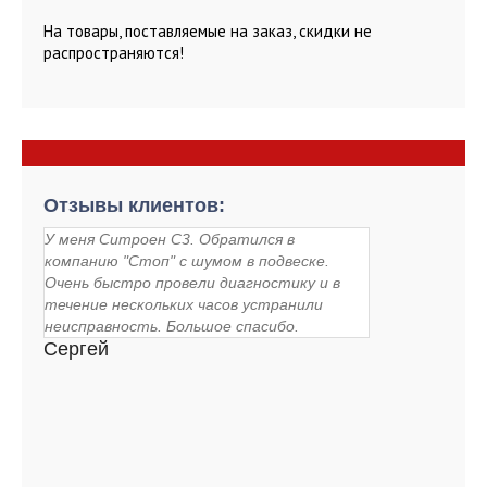
На товары, поставляемые на заказ, скидки не
распространяются!
Отзывы клиентов:
У меня Ситроен С3. Обратился в
компанию "Стоп" с шумом в подвеске.
Очень быстро провели диагностику и в
течение нескольких часов устранили
неисправность. Большое спасибо.
Сергей