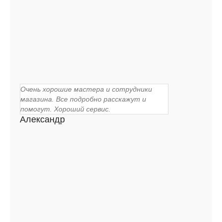
Очень хорошие мастера и сотрудники
магазина. Все подробно расскажут и
помогут. Хороший сервис.
Александр