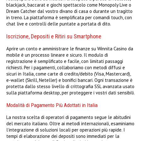
blackjack, baccarat e giochi spettacolo come Monopoly Live o
Dream Catcher dal vostro divano di casa o durante un tragitto
in treno. La piattaforma è semplificata per comandi touch, con
chat live e controlli delle puntate a portata di dito.
Iscrizione, Depositi e Ritiri su Smartphone
Aprire un conto e amministrare le finanze su Winnita Casino da
mobile è un processo lineare e sicuro. Il modulo di
registrazione è semplificato e facile, con limitati passaggi
richiesti. Per i pagamenti, collaboriamo con metodi diffusi e
sicuri in Italia, come carte di credito/debito (Visa, Mastercard),
e-wallet (Skrill, Neteller) e bonifici bancari. Ogni transazione è
protetta dallo stesso livello di crittografia SSL avanzata usato
sulla piattaforma desktop, per proteggere i vostri dati sensibili.
Modalità di Pagamento Più Adottati in Italia
La nostra scelta di operatori di pagamento segue le abitudini
del mercato italiano. Oltre ai metodi internazionali, esaminiamo
l’integrazione di soluzioni locali per operazioni più rapide. I
tempi di elaborazione dei depositi sono immediati per la