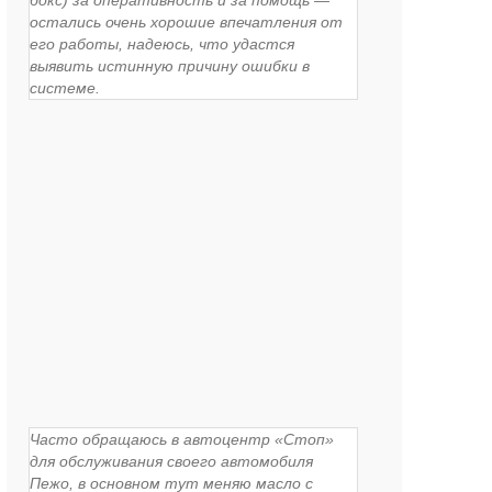
бокс) за оперативность и за помощь —
остались очень хорошие впечатления от
его работы, надеюсь, что удастся
выявить истинную причину ошибки в
системе.
Часто обращаюсь в автоцентр «Стоп»
для обслуживания своего автомобиля
Пежо, в основном тут меняю масло с