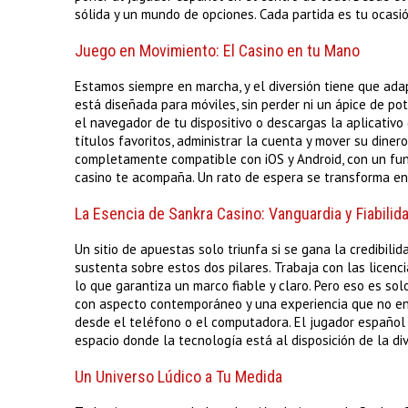
sólida y un mundo de opciones. Cada partida es tu ocasi
Juego en Movimiento: El Casino en tu Mano
Estamos siempre en marcha, y el diversión tiene que ada
está diseñada para móviles, sin perder ni un ápice de pot
el navegador de tu dispositivo o descargas la aplicativo
títulos favoritos, administrar la cuenta y mover su dine
completamente compatible con iOS y Android, con un func
casino te acompaña. Un rato de espera se transforma en 
La Esencia de Sankra Casino: Vanguardia y Fiabilid
Un sitio de apuestas solo triunfa si se gana la credibili
sustenta sobre estos dos pilares. Trabaja con las licen
lo que garantiza un marco fiable y claro. Pero eso es solo
con aspecto contemporáneo y una experiencia que no ent
desde el teléfono o el computadora. El jugador español v
espacio donde la tecnología está al disposición de la div
Un Universo Lúdico a Tu Medida