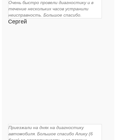
Очень быстро провели диагностику и в
течение нескольких часов устранили
неисправность. Большое спасибо.
Сергей
Приезжали на днях на диагностику
автомобиля. Большое спасибо Алику (6