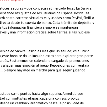
eloces, seguras y que conozcan el mercado local. En Sankra
pensando las gustos de los usuarios de España. Desde las
ard) hasta carteras virtuales muy usadas como PayPal, Skrill o
 directa desde tu cuenta de banco. Cada trámite de depósito y
e tus información financiera siempre se mantengan
ves y una información precisa sobre tarifas, si las hubiese.
enida de Sankra Casino es más que un saludo; es el inicio
, este bono te da un impulso extra para explorar gran parte
spués. Sostenemos un calendario cargado de promociones,
d y añaden más emoción al juego. Reposiciones con ventaja
os… Siempre hay algo en marcha para que seguir jugando
ostado sume puntos hacia algo superior. A medida que
tad con múltiples etapas, cada una con sus propios
, desde un cashback automático hasta la posibilidad de