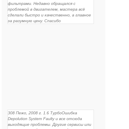
фильтрами. Недавно обращался с
проблемой в двигателем, мастера всё
сделали быстро и качественно, а главное
за разумную цену. Спасибо
308 Пежо, 2008 г. 1.6 ТурбоОшибка
Depolution System Faulty и все отсюда
выходящие проблемы. Другие сервисы или