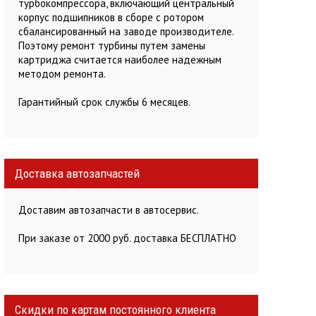
турбокомпрессора, включающий центральный
корпус подшипников в сборе с ротором
сбалансированный на заводе производителе.
Поэтому ремонт турбины путем замены
картриджа считается наиболее надежным
методом ремонта.
Гарантийный срок службы 6 месяцев.
Доставка автозапчастей
Доставим автозапчасти в автосервис.
При заказе от 2000 руб. доставка БЕСПЛАТНО
Скидки по картам постоянного клиента