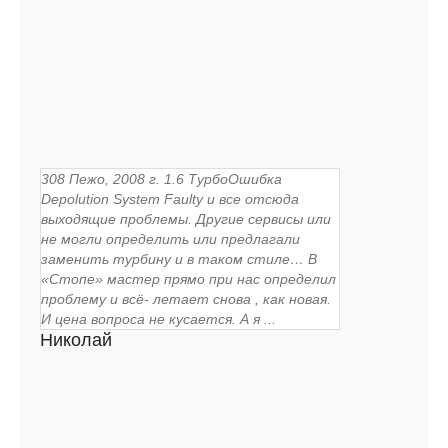
308 Пежо, 2008 г. 1.6 ТурбоОшибка
Depolution System Faulty и все отсюда
выходящие проблемы. Другие сервисы или
не могли определить или предлагали
заменить турбину и в таком стиле… В
«Стопе» мастер прямо при нас определил
проблему и всё- летает снова , как новая.
И цена вопроса не кусается. А я ...
Николай