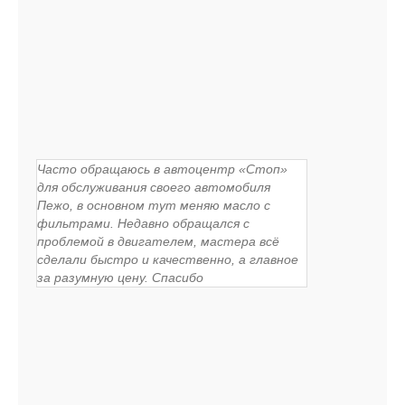
Часто обращаюсь в автоцентр «Стоп»
для обслуживания своего автомобиля
Пежо, в основном тут меняю масло с
фильтрами. Недавно обращался с
проблемой в двигателем, мастера всё
сделали быстро и качественно, а главное
за разумную цену. Спасибо