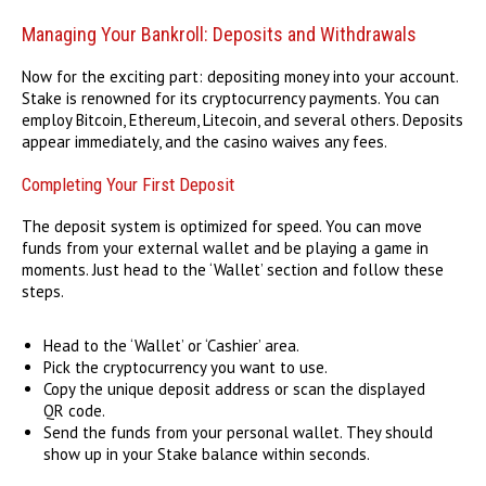
Managing Your Bankroll: Deposits and Withdrawals
Now for the exciting part: depositing money into your account.
Stake is renowned for its cryptocurrency payments. You can
employ Bitcoin, Ethereum, Litecoin, and several others. Deposits
appear immediately, and the casino waives any fees.
Completing Your First Deposit
The deposit system is optimized for speed. You can move
funds from your external wallet and be playing a game in
moments. Just head to the ‘Wallet’ section and follow these
steps.
Head to the ‘Wallet’ or ‘Cashier’ area.
Pick the cryptocurrency you want to use.
Copy the unique deposit address or scan the displayed
QR code.
Send the funds from your personal wallet. They should
show up in your Stake balance within seconds.