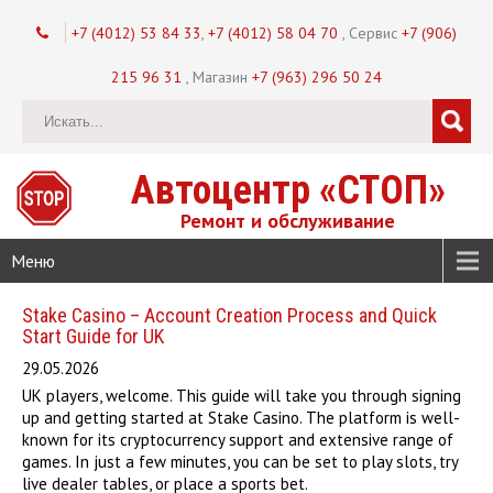
+7 (4012) 53 84 33
,
+7 (4012) 58 04 70
, Сервис
+7 (906)
215 96 31
, Магазин
+7 (963) 296 50 24
Автоцентр «СТОП»
Ремонт и обслуживание
Меню
Stake Casino – Account Creation Process and Quick
Start Guide for UK
29.05.2026
UK players, welcome. This guide will take you through signing
up and getting started at Stake Casino. The platform is well-
known for its cryptocurrency support and extensive range of
games. In just a few minutes, you can be set to play slots, try
live dealer tables, or place a sports bet.