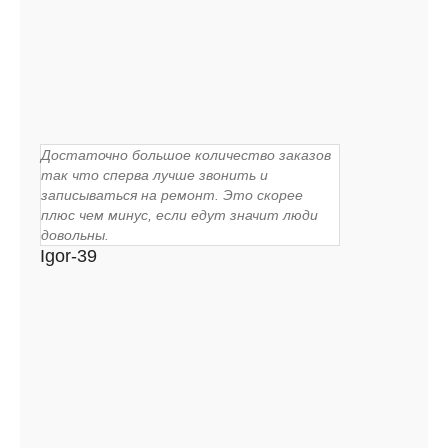
Достаточно большое количество заказов
так что сперва лучше звонить и
записываться на ремонт. Это скорее
плюс чем минус, если едут значит люди
довольны.
Igor-39