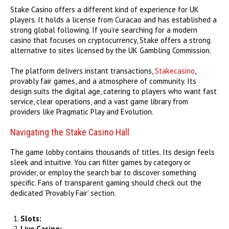
Stake Casino offers a different kind of experience for UK
players. It holds a license from Curacao and has established a
strong global following. If you’re searching for a modern
casino that focuses on cryptocurrency, Stake offers a strong
alternative to sites licensed by the UK Gambling Commission.
The platform delivers instant transactions,
Stakecasino
,
provably fair games, and a atmosphere of community. Its
design suits the digital age, catering to players who want fast
service, clear operations, and a vast game library from
providers like Pragmatic Play and Evolution.
Navigating the Stake Casino Hall
The game lobby contains thousands of titles. Its design feels
sleek and intuitive. You can filter games by category or
provider, or employ the search bar to discover something
specific. Fans of transparent gaming should check out the
dedicated ‘Provably Fair’ section.
Slots:
Live Casino: