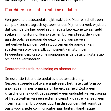
IT-architectuur achter real-time updates
Een gewone statusupdate lijkt makkelijk. Maar er schuilt een
complex technologisch systeem onder. Mijn onderzoek wijst uit
dat casino’s die hier goed in zijn, zoals Leprezone, zwaar geld
steken in monitoring. Hun systemen blijven steeds de vinger
aan de pols. Ze nagaan de gezondheid van servers,
netwerkverbindingen, betaalpoorten en de aanvoer van
spellen van providers. Elk component kan storingen
teweegbrengen. Real-time monitoring is de belangrijkste stap
om dat te verhinderen.
Geautomatiseerde monitoring en alarmering
De essentie tot snelle updates is automatisering.
Gespecialiseerde software analyseert het hele platform op
anomalieën in performance of bereikbaarheid. Zodra een
kritische grens wordt gepasseerd – een onduidelijke vertraging
of het uitvallen van een externe dienst – gaat er vanzelf een
intern alarm af. Dit proces duurt milliseconden. Het vormt de
basis voor snelle communicatie naar buiten. Handmatige