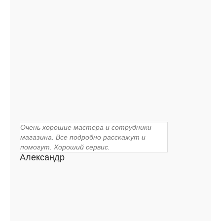
Очень хорошие мастера и сотрудники
магазина. Все подробно расскажут и
помогут. Хороший сервис.
Александр