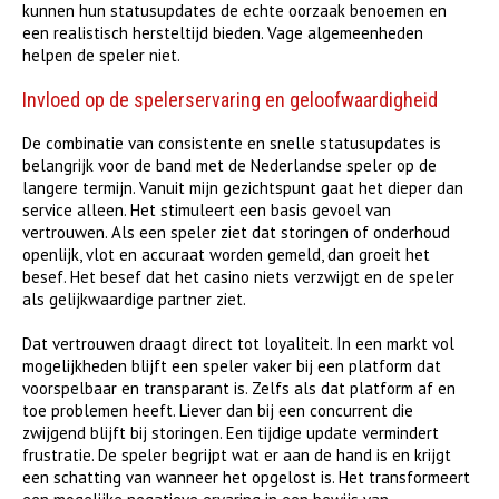
kunnen hun statusupdates de echte oorzaak benoemen en
een realistisch hersteltijd bieden. Vage algemeenheden
helpen de speler niet.
Invloed op de spelerservaring en geloofwaardigheid
De combinatie van consistente en snelle statusupdates is
belangrijk voor de band met de Nederlandse speler op de
langere termijn. Vanuit mijn gezichtspunt gaat het dieper dan
service alleen. Het stimuleert een basis gevoel van
vertrouwen. Als een speler ziet dat storingen of onderhoud
openlijk, vlot en accuraat worden gemeld, dan groeit het
besef. Het besef dat het casino niets verzwijgt en de speler
als gelijkwaardige partner ziet.
Dat vertrouwen draagt direct tot loyaliteit. In een markt vol
mogelijkheden blijft een speler vaker bij een platform dat
voorspelbaar en transparant is. Zelfs als dat platform af en
toe problemen heeft. Liever dan bij een concurrent die
zwijgend blijft bij storingen. Een tijdige update vermindert
frustratie. De speler begrijpt wat er aan de hand is en krijgt
een schatting van wanneer het opgelost is. Het transformeert