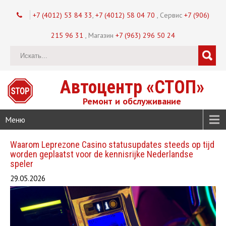
+7 (4012) 53 84 33
,
+7 (4012) 58 04 70
, Сервис
+7 (906)
215 96 31
, Магазин
+7 (963) 296 50 24
Автоцентр «СТОП»
Ремонт и обслуживание
Меню
Waarom Leprezone Casino statusupdates steeds op tijd
worden geplaatst voor de kennisrijke Nederlandse
speler
29.05.2026