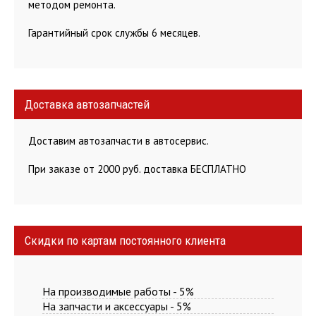
методом ремонта.
Гарантийный срок службы 6 месяцев.
Доставка автозапчастей
Доставим автозапчасти в автосервис.
При заказе от 2000 руб. доставка БЕСПЛАТНО
Скидки по картам постоянного клиента
На производимые работы - 5%
На запчасти и аксессуары - 5%