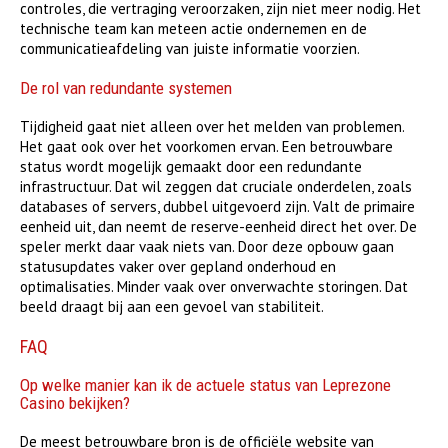
controles, die vertraging veroorzaken, zijn niet meer nodig. Het
technische team kan meteen actie ondernemen en de
communicatieafdeling van juiste informatie voorzien.
De rol van redundante systemen
Tijdigheid gaat niet alleen over het melden van problemen.
Het gaat ook over het voorkomen ervan. Een betrouwbare
status wordt mogelijk gemaakt door een redundante
infrastructuur. Dat wil zeggen dat cruciale onderdelen, zoals
databases of servers, dubbel uitgevoerd zijn. Valt de primaire
eenheid uit, dan neemt de reserve-eenheid direct het over. De
speler merkt daar vaak niets van. Door deze opbouw gaan
statusupdates vaker over gepland onderhoud en
optimalisaties. Minder vaak over onverwachte storingen. Dat
beeld draagt bij aan een gevoel van stabiliteit.
FAQ
Op welke manier kan ik de actuele status van Leprezone
Casino bekijken?
De meest betrouwbare bron is de officiële website van