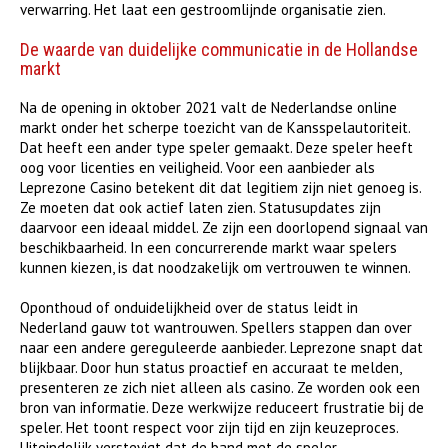
verwarring. Het laat een gestroomlijnde organisatie zien.
De waarde van duidelijke communicatie in de Hollandse
markt
Na de opening in oktober 2021 valt de Nederlandse online
markt onder het scherpe toezicht van de Kansspelautoriteit.
Dat heeft een ander type speler gemaakt. Deze speler heeft
oog voor licenties en veiligheid. Voor een aanbieder als
Leprezone Casino betekent dit dat legitiem zijn niet genoeg is.
Ze moeten dat ook actief laten zien. Statusupdates zijn
daarvoor een ideaal middel. Ze zijn een doorlopend signaal van
beschikbaarheid. In een concurrerende markt waar spelers
kunnen kiezen, is dat noodzakelijk om vertrouwen te winnen.
Oponthoud of onduidelijkheid over de status leidt in
Nederland gauw tot wantrouwen. Spellers stappen dan over
naar een andere gereguleerde aanbieder. Leprezone snapt dat
blijkbaar. Door hun status proactief en accuraat te melden,
presenteren ze zich niet alleen als casino. Ze worden ook een
bron van informatie. Deze werkwijze reduceert frustratie bij de
speler. Het toont respect voor zijn tijd en zijn keuzeproces.
Uiteindelijk verstevigt dat de band met de speler.