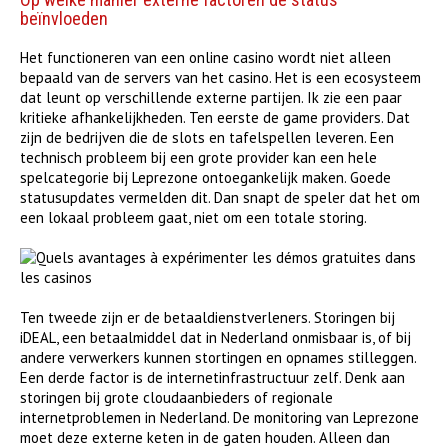
beïnvloeden
Het functioneren van een online casino wordt niet alleen
bepaald van de servers van het casino. Het is een ecosysteem
dat leunt op verschillende externe partijen. Ik zie een paar
kritieke afhankelijkheden. Ten eerste de game providers. Dat
zijn de bedrijven die de slots en tafelspellen leveren. Een
technisch probleem bij een grote provider kan een hele
spelcategorie bij Leprezone ontoegankelijk maken. Goede
statusupdates vermelden dit. Dan snapt de speler dat het om
een lokaal probleem gaat, niet om een totale storing.
Ten tweede zijn er de betaaldienstverleners. Storingen bij
iDEAL, een betaalmiddel dat in Nederland onmisbaar is, of bij
andere verwerkers kunnen stortingen en opnames stilleggen.
Een derde factor is de internetinfrastructuur zelf. Denk aan
storingen bij grote cloudaanbieders of regionale
internetproblemen in Nederland. De monitoring van Leprezone
moet deze externe keten in de gaten houden. Alleen dan