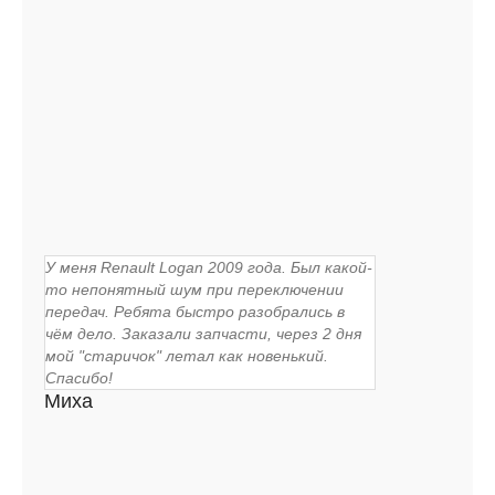
У меня Renault Logan 2009 года. Был какой-
то непонятный шум при переключении
передач. Ребята быстро разобрались в
чём дело. Заказали запчасти, через 2 дня
мой "старичок" летал как новенький.
Спасибо!
Миха