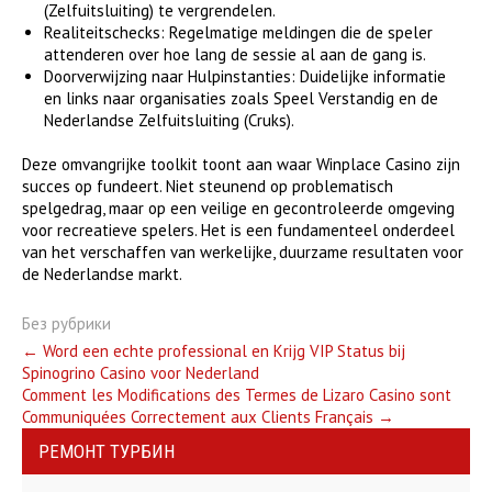
(Zelfuitsluiting) te vergrendelen.
Realiteitschecks: Regelmatige meldingen die de speler
attenderen over hoe lang de sessie al aan de gang is.
Doorverwijzing naar Hulpinstanties: Duidelijke informatie
en links naar organisaties zoals Speel Verstandig en de
Nederlandse Zelfuitsluiting (Cruks).
Deze omvangrijke toolkit toont aan waar Winplace Casino zijn
succes op fundeert. Niet steunend op problematisch
spelgedrag, maar op een veilige en gecontroleerde omgeving
voor recreatieve spelers. Het is een fundamenteel onderdeel
van het verschaffen van werkelijke, duurzame resultaten voor
de Nederlandse markt.
Без рубрики
Post
←
Word een echte professional en Krijg VIP Status bij
Spinogrino Casino voor Nederland
navigation
Comment les Modifications des Termes de Lizaro Casino sont
Communiquées Correctement aux Clients Français
→
РЕМОНТ ТУРБИН