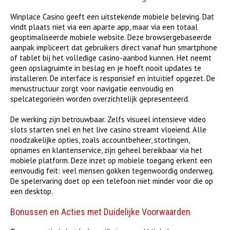
Winplace Casino geeft een uitstekende mobiele beleving. Dat
vindt plaats niet via een aparte app, maar via een totaal
geoptimaliseerde mobiele website. Deze browsergebaseerde
aanpak impliceert dat gebruikers direct vanaf hun smartphone
of tablet bij het volledige casino-aanbod kunnen. Het neemt
geen opslagruimte in beslag en je hoeft nooit updates te
installeren. De interface is responsief en intuïtief opgezet. De
menustructuur zorgt voor navigatie eenvoudig en
spelcategorieën worden overzichtelijk gepresenteerd.
De werking zijn betrouwbaar. Zelfs visueel intensieve video
slots starten snel en het live casino streamt vloeiend. Alle
noodzakelijke opties, zoals accountbeheer, stortingen,
opnames en klantenservice, zijn geheel bereikbaar via het
mobiele platform. Deze inzet op mobiele toegang erkent een
eenvoudig feit: veel mensen gokken tegenwoordig onderweg.
De spelervaring doet op een telefoon niet minder voor die op
een desktop.
Bonussen en Acties met Duidelijke Voorwaarden