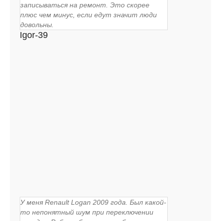
записываться на ремонт. Это скорее
плюс чем минус, если едут значит люди
довольны.
Igor-39
У меня Renault Logan 2009 года. Был какой-
то непонятный шум при переключении