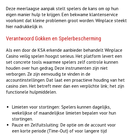
Deze meerlaagse aanpak stelt spelers de kans om op hun
eigen manier hulp te krijgen. Een bekwame klantenservice
voorkomt dat kleine problemen groot worden. Winplace steekt
hier nadrukkelijk in.
Verantwoord Gokken en Spelerbescherming
Als een door de KSA erkende aanbieder behandelt Winplace
Casino veilig spelen hoogst serieus. Het platform levert een
set concrete tools waarmee spelers zelf controle kunnen
houden over hun gedrag. Deze instrumenten zijn niet
verborgen. Ze zijn eenvoudig te vinden in de
accountinstellingen. Dat laat een proactieve houding van het
casino zien. Het betreft meer dan een verplichte link; het zijn
functionele hulpmiddelen.
Limieten voor stortingen: Spelers kunnen dagelijks,
wekelijkse of maandelijkse limieten bepalen voor hun
stortingen.
Pauze en Zelfuitsluiting: De optie om de account voor
een korte periode (Time-Out) of voor langere tijd