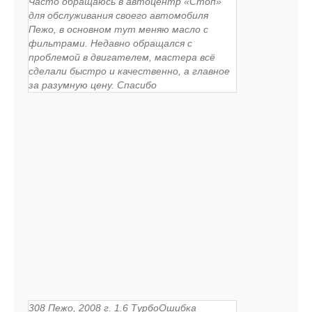
Часто обращаюсь в автоцентр «Стоп»
для обслуживания своего автомобиля
Пежо, в основном тут меняю масло с
фильтрами. Недавно обращался с
проблемой в двигателем, мастера всё
сделали быстро и качественно, а главное
за разумную цену. Спасибо
308 Пежо, 2008 г. 1.6 ТурбоОшибка