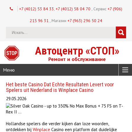
+7 (4012) 53 84 33
,
+7 (4012) 58 04 70
, Сервис
+7 (906)
215 96 31
, Магазин
+7 (963) 296 50 24
Автоцентр «СТОП»
Ремонт и обслуживание
Меню
Het beste Casino Dat Echte Resultaten Levert voor
Spelers uit Nederland is Winplace Casino
29.05.2026
Hollandse spelers die verder kijken dan loze woorden,
ontdekken bij
Winplace
Casino een platform dat duidelijke