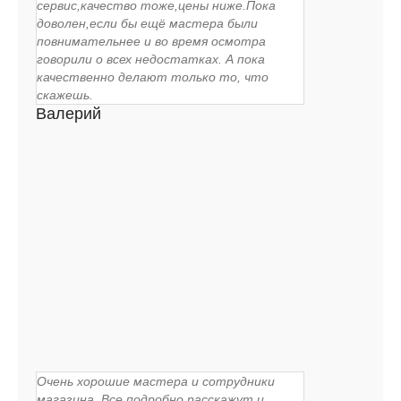
сервис,качество тоже,цены ниже.Пока
доволен,если бы ещё мастера были
повнимательнее и во время осмотра
говорили о всех недостатках. А пока
качественно делают только то, что
скажешь.
Валерий
Очень хорошие мастера и сотрудники
магазина. Все подробно расскажут и