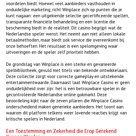
voordelen biedt. Hoewel veel aanbieders vasthouden in
onduidelijke marketing, richt Winplace zich op punten die je
kunt nagaan: een uitgekiende selectie gecertificeerde spellen,
transparante financiële behandeling en een licentie die
bescherming biedt in de realiteit. Dit casino begrijpt wat de
Nederlandse speler wenst. Het neemt aan niet alleen lokale
betaalmethoden, maar biedt ook service die overeenkomt bij
onze behoeften. Het resultaat is een spelomgeving waar
uitvoeringen en de speler zelf prioriteit hebben.
De grondslag van Winplace is een sterke en gevarieerde
spelbibliotheek, gevuld met titels van bekende ontwikkelaars.
Deze collectie zorgt voor correcte gameplay en uitstekende
entertainmentwaarde. Daarnaast laat Winplace Casino er geen
onduidelijkheid over zijn: het is een betrouwbare speler in de
gecontroleerde Nederlandse online gokmarkt. Deze
beoordeling kijkt naar de zeven pilaren die Winplace Casino
onderscheidend maken generieke aanbieders. Het toont aan
waarom dit platform telkens weer lovende reacties krijgt van
kritische spelers in Nederland.
Een Toestemming en Zekerheid die Erop Gerekend