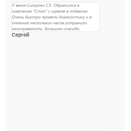
У меня Ситроен С3. Обратился в
компанию "Стоп" с шумом в подвеске.
Очень быстро провели диагностику и в
течение нескольких часов устранили
неисправность. Большое спасибо.
Сергей