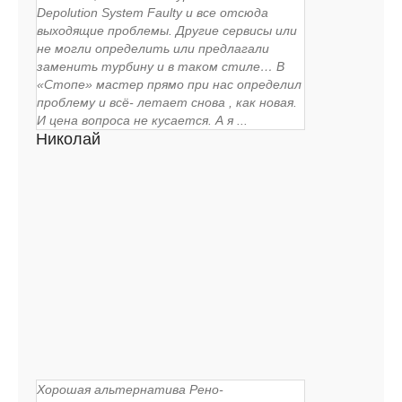
Depolution System Faulty и все отсюда
выходящие проблемы. Другие сервисы или
не могли определить или предлагали
заменить турбину и в таком стиле… В
«Стопе» мастер прямо при нас определил
проблему и всё- летает снова , как новая.
И цена вопроса не кусается. А я ...
Николай
Хорошая альтернатива Рено-