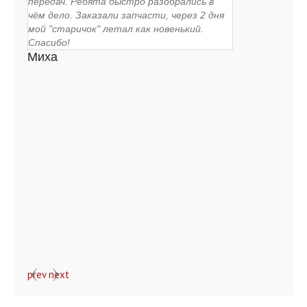
передач. Ребята быстро разобрались в
чём дело. Заказали запчасти, через 2 дня
мой "старичок" летал как новенький.
Спасибо!
Миха
prev
next