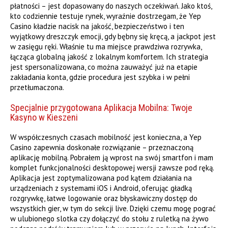
płatności – jest dopasowany do naszych oczekiwań. Jako ktoś,
kto codziennie testuje rynek, wyraźnie dostrzegam, że Yep
Casino kładzie nacisk na jakość, bezpieczeństwo i ten
wyjątkowy dreszczyk emocji, gdy bębny się kręcą, a jackpot jest
w zasięgu ręki. Właśnie tu ma miejsce prawdziwa rozrywka,
łącząca globalną jakość z lokalnym komfortem. Ich strategia
jest spersonalizowana, co można zauważyć już na etapie
zakładania konta, gdzie procedura jest szybka i w pełni
przetłumaczona.
Specjalnie przygotowana Aplikacja Mobilna: Twoje
Kasyno w Kieszeni
W współczesnych czasach mobilność jest konieczna, a Yep
Casino zapewnia doskonałe rozwiązanie – przeznaczoną
aplikację mobilną. Pobrałem ją wprost na swój smartfon i mam
komplet funkcjonalności desktopowej wersji zawsze pod ręką.
Aplikacja jest zoptymalizowana pod kątem działania na
urządzeniach z systemami iOS i Android, oferując gładką
rozgrywkę, łatwe logowanie oraz błyskawiczny dostęp do
wszystkich gier, w tym do sekcji live. Dzięki czemu mogę pograć
w ulubionego slotka czy dołączyć do stołu z ruletką na żywo