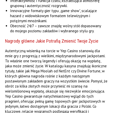
Interaktywność i funkcja czatu, kształtująca atmosferę
grupową i autentyczność rozgrywki.
Innovacyjne formaty gier typu „game show”, scalające
hazard z widowiskowym formatem telewizyjnym i
potężnymi mnożnikami.
Obecność 24/7 – zawsze znajdę wolny stół dopasowany
do mojego poziomu zakładów i wybranego stylu gry.
Nagrody główne Jakie Potrafią Zmienić Twoje Życie
Autentyczną wisienką na torcie w Yep Casino stanowią dla
mnie gry z progresją z wielkimi, międzynarodowymi jackpotami.
To właśnie one tworzą legendy i oferują okazję na wypłatę,
jaka może zmienić życie. W katalogu kasyna znajduję ikoniczne
tytuły, takie jak Mega Moolah od NetEnt czy Divine Fortune, w
których główna nagroda rośnie z każdym następnym
postawionym zakładem graczy na wszystkim świecie. Pomysł, że
obrót za kilka złotych może przynieść mi szansę na
wielomilionową wypłatę, okazuje się niezwykle emocjonująca.
Yep Casino gwarantuje natychmiastowy wgląd do tych
pragnień, oferując pełną gamę topowych gier jackpotowych w
jedynym, łatwo dostępnym lokacji dla gracza z Polski. Co
kluczowe, relacje wygranych podlegają weryfikacji i