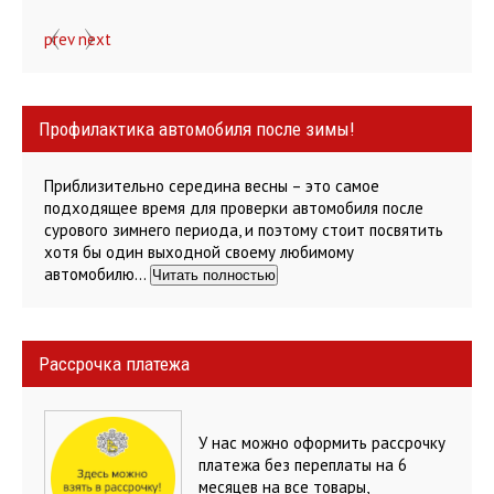
prev
next
Профилактика автомобиля после зимы!
Приблизительно середина весны – это самое
подходящее время для проверки автомобиля после
сурового зимнего периода, и поэтому стоит посвятить
хотя бы один выходной своему любимому
автомобилю…
Читать полностью
Рассрочка платежа
У нас можно оформить рассрочку
платежа без переплаты на 6
месяцев на все товары,