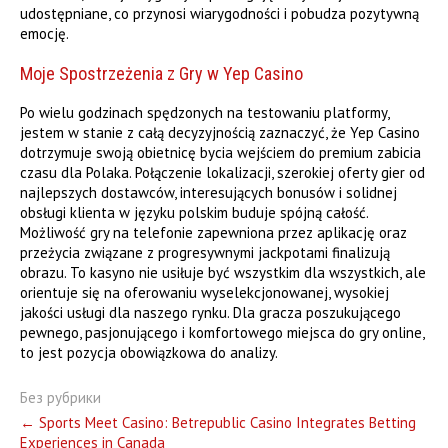
udostępniane, co przynosi wiarygodności i pobudza pozytywną
emocję.
Moje Spostrzeżenia z Gry w Yep Casino
Po wielu godzinach spędzonych na testowaniu platformy,
jestem w stanie z całą decyzyjnością zaznaczyć, że Yep Casino
dotrzymuje swoją obietnicę bycia wejściem do premium zabicia
czasu dla Polaka. Połączenie lokalizacji, szerokiej oferty gier od
najlepszych dostawców, interesujących bonusów i solidnej
obsługi klienta w języku polskim buduje spójną całość.
Możliwość gry na telefonie zapewniona przez aplikację oraz
przeżycia związane z progresywnymi jackpotami finalizują
obrazu. To kasyno nie usiłuje być wszystkim dla wszystkich, ale
orientuje się na oferowaniu wyselekcjonowanej, wysokiej
jakości usługi dla naszego rynku. Dla gracza poszukującego
pewnego, pasjonującego i komfortowego miejsca do gry online,
to jest pozycja obowiązkowa do analizy.
Без рубрики
Post
←
Sports Meet Casino: Betrepublic Casino Integrates Betting
Experiences in Canada