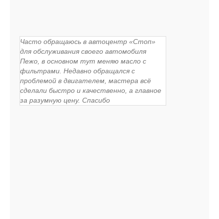
Часто обращаюсь в автоцентр «Стоп»
для обслуживания своего автомобиля
Пежо, в основном тут меняю масло с
фильтрами. Недавно обращался с
проблемой в двигателем, мастера всё
сделали быстро и качественно, а главное
за разумную цену. Спасибо