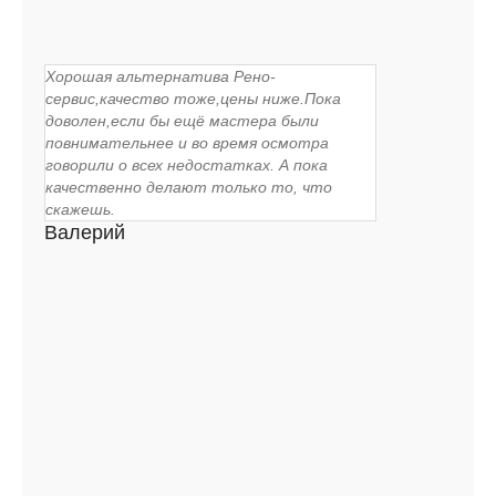
Хорошая альтернатива Рено-
сервис,качество тоже,цены ниже.Пока
доволен,если бы ещё мастера были
повнимательнее и во время осмотра
говорили о всех недостатках. А пока
качественно делают только то, что
скажешь.
Валерий