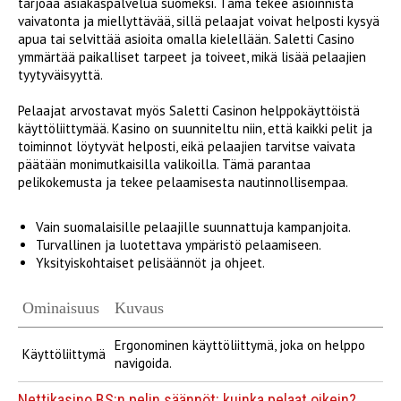
tarjoaa asiakaspalvelua suomeksi. Tämä tekee asioinnista
vaivatonta ja miellyttävää, sillä pelaajat voivat helposti kysyä
apua tai selvittää asioita omalla kielellään. Saletti Casino
ymmärtää paikalliset tarpeet ja toiveet, mikä lisää pelaajien
tyytyväisyyttä.
Pelaajat arvostavat myös Saletti Casinon helppokäyttöistä
käyttöliittymää. Kasino on suunniteltu niin, että kaikki pelit ja
toiminnot löytyvät helposti, eikä pelaajien tarvitse vaivata
päätään monimutkaisilla valikoilla. Tämä parantaa
pelikokemusta ja tekee pelaamisesta nautinnollisempaa.
Vain suomalaisille pelaajille suunnattuja kampanjoita.
Turvallinen ja luotettava ympäristö pelaamiseen.
Yksityiskohtaiset pelisäännöt ja ohjeet.
Ominaisuus
Kuvaus
Ergonominen käyttöliittymä, joka on helppo
Käyttöliittymä
navigoida.
Nettikasino BS:n pelin säännöt: kuinka pelaat oikein?