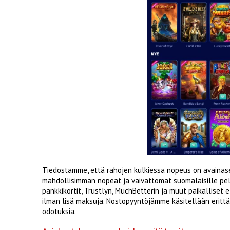
Tiedostamme, että rahojen kulkiessa nopeus on avainas
mahdollisimman nopeat ja vaivattomat suomalaisille pe
pankkikortit, Trustlyn, MuchBetterin ja muut paikalliset e
ilman lisä maksuja. Nostopyyntöjämme käsitellään erittäin 
odotuksia.