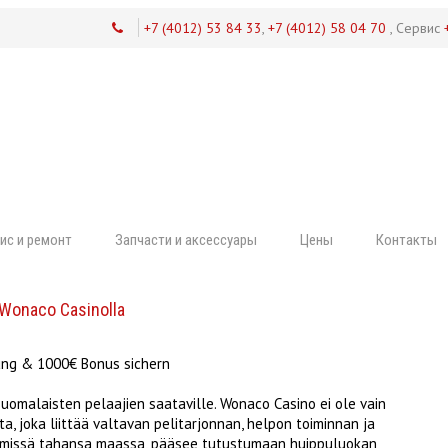
+7 (4012) 53 84 33
,
+7 (4012) 58 04 70
, Сервис
ис и ремонт
Запчасти и аксессуары
Цены
Контакты
 Wonaco Casinolla
uomalaisten pelaajien saataville. Wonaco Casino ei ole vain
sta, joka liittää valtavan pelitarjonnan, helpon toiminnan ja
, missä tahansa maassa, pääsee tutustumaan huippuluokan