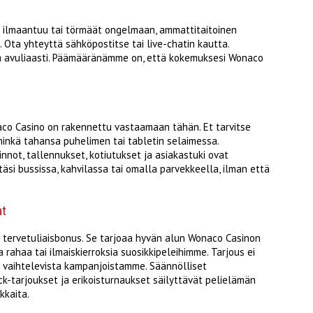
ä ilmaantuu tai törmäät ongelmaan, ammattitaitoinen
 Ota yhteyttä sähköpostitse tai live-chatin kautta.
ja avuliaasti. Päämääränämme on, että kokemuksesi Wonaco
aco Casino on rakennettu vastaamaan tähän. Et tarvitse
 minkä tahansa puhelimen tai tabletin selaimessa.
nnot, tallennukset, kotiutukset ja asiakastuki ovat
stäsi bussissa, kahvilassa tai omalla parvekkeella, ilman että
at
n tervetuliaisbonus. Se tarjoaa hyvän alun Wonaco Casinon
rahaa tai ilmaiskierroksia suosikkipeleihimme. Tarjous ei
ja vaihtelevista kampanjoistamme. Säännölliset
-tarjoukset ja erikoisturnaukset säilyttävät pelielämän
kkaita.