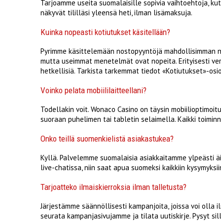
Tarjoamme useita suomalaisille sopivia vaihtoehtoja, kut
näkyvät tililläsi yleensä heti, ilman lisämaksuja.
Kuinka nopeasti kotiutukset käsitellään?
Pyrimme käsittelemään nostopyyntöjä mahdollisimman nop
mutta useimmat menetelmät ovat nopeita. Erityisesti ver
hetkellisiä. Tarkista tarkemmat tiedot «Kotiutukset»-osi
Voinko pelata mobiililaitteellani?
Todellakin voit. Wonaco Casino on täysin mobiilioptimoitu
suoraan puhelimen tai tabletin selaimella. Kaikki toiminno
Onko teillä suomenkielistä asiakastukea?
Kyllä. Palvelemme suomalaisia asiakkaitamme ylpeästi äi
live-chatissa, niin saat apua suomeksi kaikkiin kysymyksii
Tarjoatteko ilmaiskierroksia ilman talletusta?
Järjestämme säännöllisesti kampanjoita, joissa voi olla i
seurata kampanjasivujamme ja tilata uutiskirje. Pysyt sil