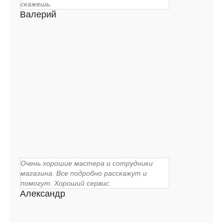
скажешь.
Валерий
Очень хорошие мастера и сотрудники
магазина. Все подробно расскажут и
помогут. Хороший сервис.
Александр