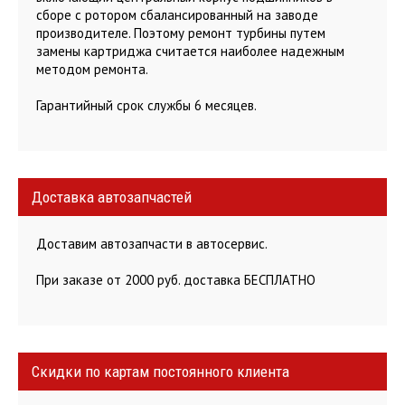
сборе с ротором сбалансированный на заводе
производителе. Поэтому ремонт турбины путем
замены картриджа считается наиболее надежным
методом ремонта.
Гарантийный срок службы 6 месяцев.
Доставка автозапчастей
Доставим автозапчасти в автосервис.
При заказе от 2000 руб. доставка БЕСПЛАТНО
Скидки по картам постоянного клиента