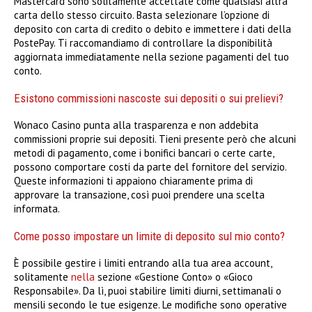
Mastercard sono solitamente accettate come qualsiasi altra
carta dello stesso circuito. Basta selezionare l’opzione di
deposito con carta di credito o debito e immettere i dati della
PostePay. Ti raccomandiamo di controllare la disponibilità
aggiornata immediatamente nella sezione pagamenti del tuo
conto.
Esistono commissioni nascoste sui depositi o sui prelievi?
Wonaco Casino punta alla trasparenza e non addebita
commissioni proprie sui depositi. Tieni presente però che alcuni
metodi di pagamento, come i bonifici bancari o certe carte,
possono comportare costi da parte del fornitore del servizio.
Queste informazioni ti appaiono chiaramente prima di
approvare la transazione, così puoi prendere una scelta
informata.
Come posso impostare un limite di deposito sul mio conto?
È possibile gestire i limiti entrando alla tua area account,
solitamente
nella
sezione «Gestione Conto» o «Gioco
Responsabile». Da lì, puoi stabilire limiti diurni, settimanali o
mensili secondo le tue esigenze. Le modifiche sono operative