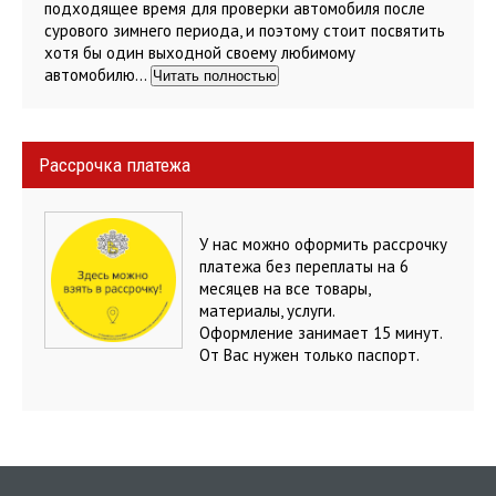
подходящее время для проверки автомобиля после
сурового зимнего периода, и поэтому стоит посвятить
хотя бы один выходной своему любимому
автомобилю…
Читать полностью
Рассрочка платежа
У нас можно оформить рассрочку
платежа без переплаты на 6
месяцев на все товары,
материалы, услуги.
Оформление занимает 15 минут.
От Вас нужен только паспорт.