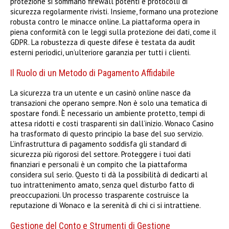
protezione si sommano firewall potenti e protocolli di
sicurezza regolarmente rivisti. Insieme, formano una protezione
robusta contro le minacce online. La piattaforma opera in
piena conformità con le leggi sulla protezione dei dati, come il
GDPR. La robustezza di queste difese è testata da audit
esterni periodici, un’ulteriore garanzia per tutti i clienti.
Il Ruolo di un Metodo di Pagamento Affidabile
La sicurezza tra un utente e un casinò online nasce da
transazioni che operano sempre. Non è solo una tematica di
spostare fondi. È necessario un ambiente protetto, tempi di
attesa ridotti e costi trasparenti sin dall’inizio. Wonaco Casino
ha trasformato di questo principio la base del suo servizio.
L’infrastruttura di pagamento soddisfa gli standard di
sicurezza più rigorosi del settore. Proteggere i tuoi dati
finanziari e personali è un compito che la piattaforma
considera sul serio. Questo ti dà la possibilità di dedicarti al
tuo intrattenimento amato, senza quel disturbo fatto di
preoccupazioni. Un processo trasparente costruisce la
reputazione di Wonaco e la serenità di chi ci si intrattiene.
Gestione del Conto e Strumenti di Gestione