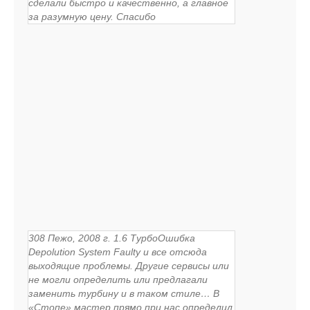
сделали быстро и качественно, а главное
за разумную цену. Спасибо
308 Пежо, 2008 г. 1.6 ТурбоОшибка
Depolution System Faulty и все отсюда
выходящие проблемы. Другие сервисы или
не могли определить или предлагали
заменить турбину и в таком стиле… В
«Стопе» мастер прямо при нас определил