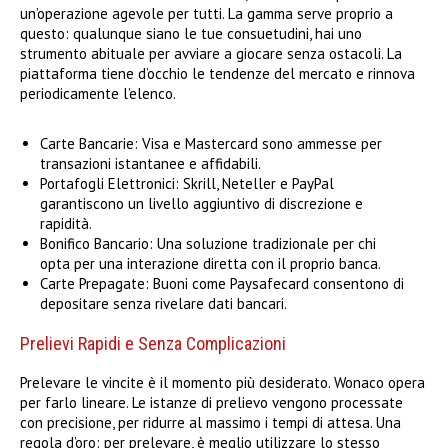
un’operazione agevole per tutti. La gamma serve proprio a
questo: qualunque siano le tue consuetudini, hai uno
strumento abituale per avviare a giocare senza ostacoli. La
piattaforma tiene d’occhio le tendenze del mercato e rinnova
periodicamente l’elenco.
Carte Bancarie: Visa e Mastercard sono ammesse per
transazioni istantanee e affidabili.
Portafogli Elettronici: Skrill, Neteller e PayPal
garantiscono un livello aggiuntivo di discrezione e
rapidità.
Bonifico Bancario: Una soluzione tradizionale per chi
opta per una interazione diretta con il proprio banca.
Carte Prepagate: Buoni come Paysafecard consentono di
depositare senza rivelare dati bancari.
Prelievi Rapidi e Senza Complicazioni
Prelevare le vincite è il momento più desiderato. Wonaco opera
per farlo lineare. Le istanze di prelievo vengono processate
con precisione, per ridurre al massimo i tempi di attesa. Una
regola d’oro: per prelevare, è meglio utilizzare lo stesso