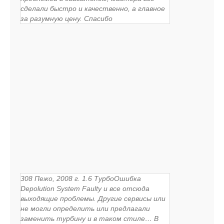
сделали быстро и качественно, а главное
за разумную цену. Спасибо
308 Пежо, 2008 г. 1.6 ТурбоОшибка
Depolution System Faulty и все отсюда
выходящие проблемы. Другие сервисы или
не могли определить или предлагали
заменить турбину и в таком стиле… В