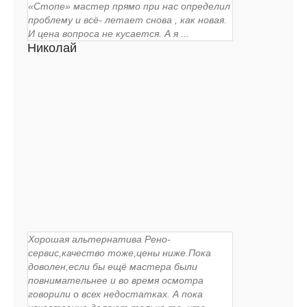
«Стопе» мастер прямо при нас определил
проблему и всё- летает снова , как новая.
И цена вопроса не кусается. А я ...
Николай
Хорошая альтернатива Рено-
сервис,качество тоже,цены ниже.Пока
доволен,если бы ещё мастера были
повнимательнее и во время осмотра
говорили о всех недостатках. А пока