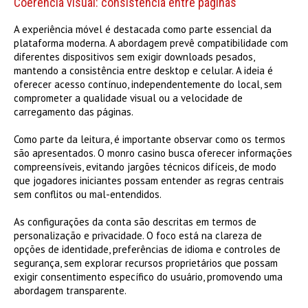
Coerência visual: consistência entre páginas
A experiência móvel é destacada como parte essencial da
plataforma moderna. A abordagem prevê compatibilidade com
diferentes dispositivos sem exigir downloads pesados,
mantendo a consistência entre desktop e celular. A ideia é
oferecer acesso contínuo, independentemente do local, sem
comprometer a qualidade visual ou a velocidade de
carregamento das páginas.
Como parte da leitura, é importante observar como os termos
são apresentados. O monro casino busca oferecer informações
compreensíveis, evitando jargões técnicos difíceis, de modo
que jogadores iniciantes possam entender as regras centrais
sem conflitos ou mal-entendidos.
As configurações da conta são descritas em termos de
personalização e privacidade. O foco está na clareza de
opções de identidade, preferências de idioma e controles de
segurança, sem explorar recursos proprietários que possam
exigir consentimento específico do usuário, promovendo uma
abordagem transparente.