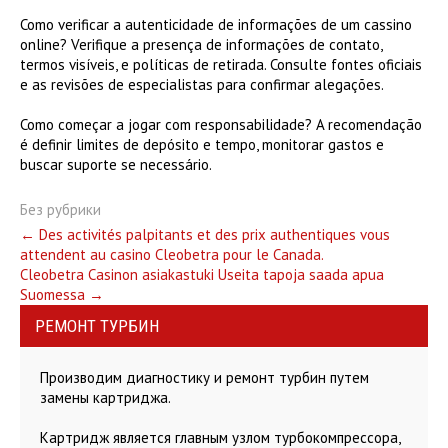
Como verificar a autenticidade de informações de um cassino
online? Verifique a presença de informações de contato,
termos visíveis, e políticas de retirada. Consulte fontes oficiais
e as revisões de especialistas para confirmar alegações.
Como começar a jogar com responsabilidade? A recomendação
é definir limites de depósito e tempo, monitorar gastos e
buscar suporte se necessário.
Без рубрики
Post
←
Des activités palpitants et des prix authentiques vous
attendent au casino Cleobetra pour le Canada.
navigation
Cleobetra Casinon asiakastuki Useita tapoja saada apua
Suomessa
→
РЕМОНТ ТУРБИН
Производим диагностику и ремонт турбин путем
замены картриджа.
Картридж является главным узлом турбокомпрессора,