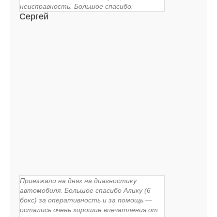
неисправность. Большое спасибо.
Сергей
Приезжали на днях на диагностику
автомобиля. Большое спасибо Алику (6
бокс) за оперативность и за помощь —
остались очень хорошие впечатления от