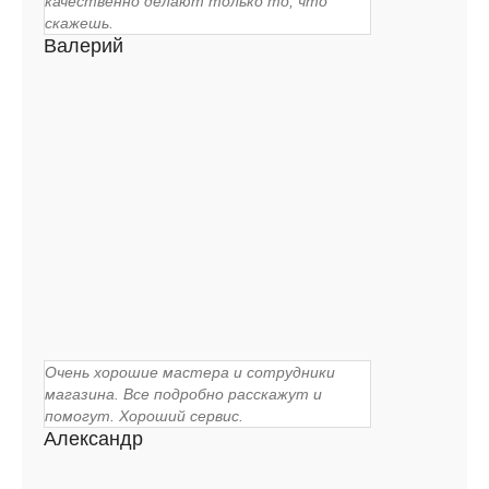
качественно делают только то, что
скажешь.
Валерий
Очень хорошие мастера и сотрудники
магазина. Все подробно расскажут и
помогут. Хороший сервис.
Александр