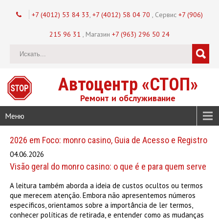
+7 (4012) 53 84 33
,
+7 (4012) 58 04 70
, Сервис
+7 (906)
215 96 31
, Магазин
+7 (963) 296 50 24
Автоцентр «СТОП»
Ремонт и обслуживание
Меню
2026 em Foco: monro casino, Guia de Acesso e Registro
04.06.2026
Visão geral do monro casino: o que é e para quem serve
A leitura também aborda a ideia de custos ocultos ou termos
que merecem atenção. Embora não apresentemos números
específicos, orientamos sobre a importância de ler termos,
conhecer políticas de retirada, e entender como as mudanças