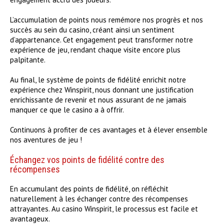
L’accumulation de points nous remémore nos progrès et nos
succès au sein du casino, créant ainsi un sentiment
d’appartenance. Cet engagement peut transformer notre
expérience de jeu, rendant chaque visite encore plus
palpitante.
Au final, le système de points de fidélité enrichit notre
expérience chez Winspirit, nous donnant une justification
enrichissante de revenir et nous assurant de ne jamais
manquer ce que le casino a à offrir.
Continuons à profiter de ces avantages et à élever ensemble
nos aventures de jeu !
Échangez vos points de fidélité contre des
récompenses
En accumulant des points de fidélité, on réfléchit
naturellement à les échanger contre des récompenses
attrayantes. Au casino Winspirit, le processus est facile et
avantageux.