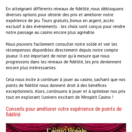
En atteignant différents niveaux de fidélité, nous débloquons
diverses options pour obtenir des prix et améliorer notre
expérience de jeu. Tours gratuits, bonus en argent, accès
exclusif à des événements : les choix sont conçus pour rendre
notre passage au casino encore plus agréable.
Nous pouvons facilement consulter notre solde et voir les
récompenses disponibles directement depuis notre compte
joueur. Il est important de noter qu’à mesure que nous
progressons dans les niveaux de fidélité, les prix deviennent
encore plus intéressantes.
Cela nous incite à continuer à jouer au casino, sachant que nos
points de fidélité nous donnent droit à des bénéfices
exceptionnels. Alors, continuons à jouer et à optimiser nos prix
tout en explorant l’univers excitant de Winspirit Casino !
Conseils pour améliorer votre expérience de points de
fidélité