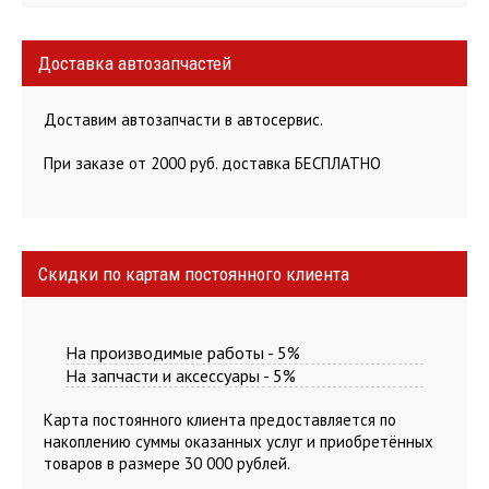
Доставка автозапчастей
Доставим автозапчасти в автосервис.
При заказе от 2000 руб. доставка БЕСПЛАТНО
Скидки по картам постоянного клиента
На производимые работы - 5%
На запчасти и аксессуары - 5%
Карта постоянного клиента предоставляется по
накоплению суммы оказанных услуг и приобретённых
товаров в размере 30 000 рублей.