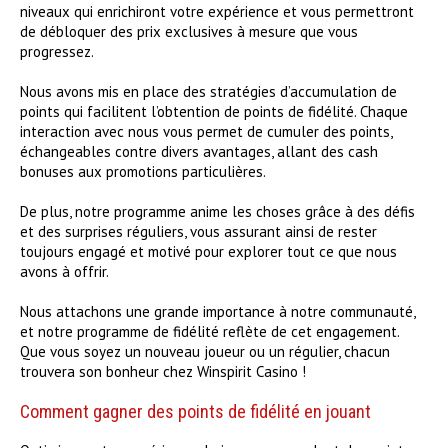
niveaux qui enrichiront votre expérience et vous permettront
de débloquer des prix exclusives à mesure que vous
progressez.
Nous avons mis en place des stratégies d’accumulation de
points qui facilitent l’obtention de points de fidélité. Chaque
interaction avec nous vous permet de cumuler des points,
échangeables contre divers avantages, allant des cash
bonuses aux promotions particulières.
De plus, notre programme anime les choses grâce à des défis
et des surprises réguliers, vous assurant ainsi de rester
toujours engagé et motivé pour explorer tout ce que nous
avons à offrir.
Nous attachons une grande importance à notre communauté,
et notre programme de fidélité reflète de cet engagement.
Que vous soyez un nouveau joueur ou un régulier, chacun
trouvera son bonheur chez Winspirit Casino !
Comment gagner des points de fidélité en jouant