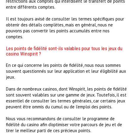
restrictions aux comptes qui interdisent le transfert de points
entre différents comptes.
Il est toujours avisé de consulter les termes spécifiques pour
obtenir des détails complètes, mais en général, nous ne
pouvons pas convertir les points accumulés entre nos
comptes.
Les points de fidélité sont-ils valables pour tous les jeux du
casino Winspirit ?
En ce qui concerne les points de fidélité, nous nous sommes
souvent questionnés sur leur application et leur éligibilité aux
jeux.
Dans de nombreux casinos, dont Winspirit, les points de fidélité
sont souvent valables sur une gamme de jeux. Toutefois, il est
essentiel de consulter les termes générales, car certains jeux
peuvent être ommis du cumul ou de l’emploi des points.
Nous vous recommandons de consulter le programme de
fidélité du casino afin d’optimiser votre parcours de jeu et de
tirer le meilleur parti de ces précieux points.