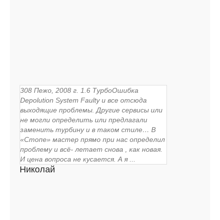
308 Пежо, 2008 г. 1.6 ТурбоОшибка
Depolution System Faulty и все отсюда
выходящие проблемы. Другие сервисы или
не могли определить или предлагали
заменить турбину и в таком стиле… В
«Стопе» мастер прямо при нас определил
проблему и всё- летает снова , как новая.
И цена вопроса не кусается. А я ...
Николай