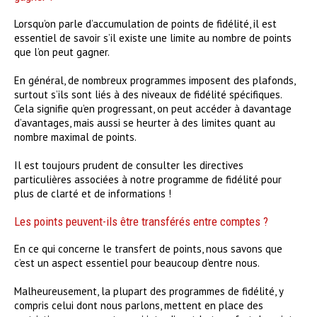
Lorsqu’on parle d’accumulation de points de fidélité, il est
essentiel de savoir s’il existe une limite au nombre de points
que l’on peut gagner.
En général, de nombreux programmes imposent des plafonds,
surtout s’ils sont liés à des niveaux de fidélité spécifiques.
Cela signifie qu’en progressant, on peut accéder à davantage
d’avantages, mais aussi se heurter à des limites quant au
nombre maximal de points.
Il est toujours prudent de consulter les directives
particulières associées à notre programme de fidélité pour
plus de clarté et de informations !
Les points peuvent-ils être transférés entre comptes ?
En ce qui concerne le transfert de points, nous savons que
c’est un aspect essentiel pour beaucoup d’entre nous.
Malheureusement, la plupart des programmes de fidélité, y
compris celui dont nous parlons, mettent en place des