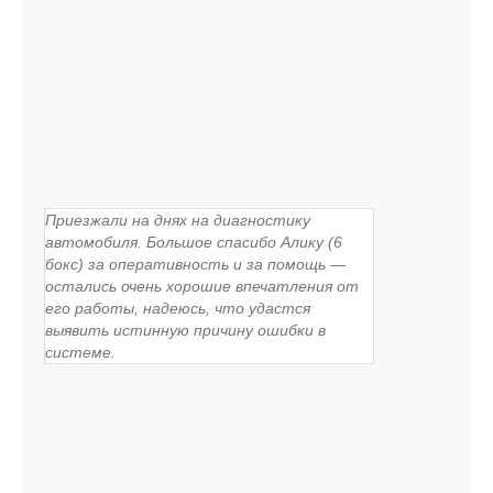
Приезжали на днях на диагностику
автомобиля. Большое спасибо Алику (6
бокс) за оперативность и за помощь —
остались очень хорошие впечатления от
его работы, надеюсь, что удастся
выявить истинную причину ошибки в
системе.