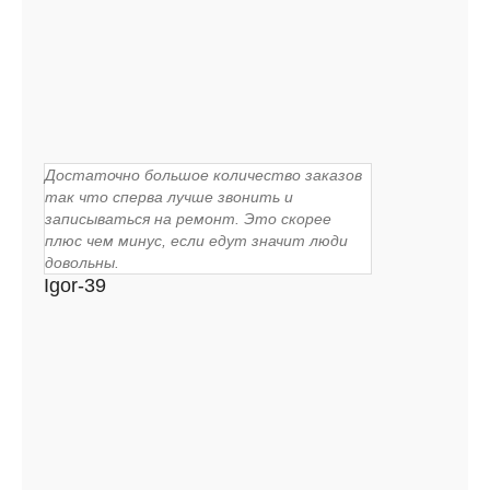
Достаточно большое количество заказов
так что сперва лучше звонить и
записываться на ремонт. Это скорее
плюс чем минус, если едут значит люди
довольны.
Igor-39