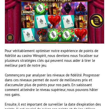
Pour véritablement optimiser notre expérience de points de
fidélité au casino Winspirit, nous devrions nous focaliser sur
plusieurs stratégies clés qui peuvent nous aider à tirer le
meilleur parti de notre jeu.
Commençons par analyser les niveaux de fidélité. Progresser
dans ces niveaux permet de ouvrir de meilleures prix et
d’accumuler plus de points pour nos paris. En saisissant
comment atteindre le niveau supérieur, nous pouvons hâter
nos gains.
Ensuite, il est important de surveiller la date d’expiration des