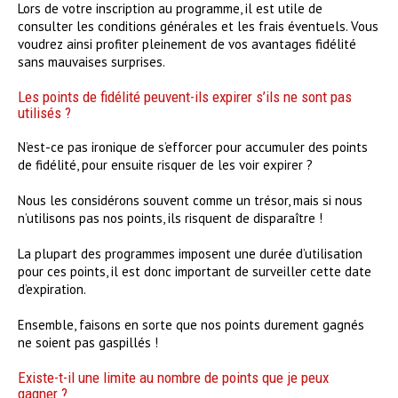
Lors de votre inscription au programme, il est utile de
consulter les conditions générales et les frais éventuels. Vous
voudrez ainsi profiter pleinement de vos avantages fidélité
sans mauvaises surprises.
Les points de fidélité peuvent-ils expirer s’ils ne sont pas
utilisés ?
N’est-ce pas ironique de s’efforcer pour accumuler des points
de fidélité, pour ensuite risquer de les voir expirer ?
Nous les considérons souvent comme un trésor, mais si nous
n’utilisons pas nos points, ils risquent de disparaître !
La plupart des programmes imposent une durée d’utilisation
pour ces points, il est donc important de surveiller cette date
d’expiration.
Ensemble, faisons en sorte que nos points durement gagnés
ne soient pas gaspillés !
Existe-t-il une limite au nombre de points que je peux
gagner ?