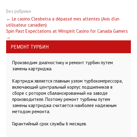
Без рубрики
Post
←
Le casino Cleobetra a dépassé mes attentes (Avis d’un
utilisateur canadien)
navigation
Spin Past Expectations at Winspirit Casino for Canada Gamers
→
РЕМОНТ ТУРБИН
Производим диагностику и ремонт турбин путем
замены картриджа.
Картридж является главным узлом турбокомпрессора,
включающий центральный корпус подшипников в
сборе с ротором сбалансированный на заводе
производителе. Поэтому ремонт турбины путем
замены картриджа считается наиболее надежным
методом ремонта.
Гарантийный срок службы 6 месяцев.