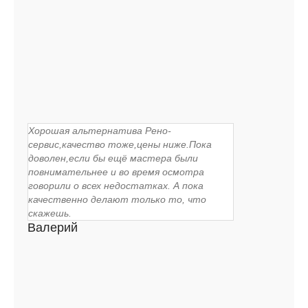
Хорошая альтернатива Рено-
сервис,качество тоже,цены ниже.Пока
доволен,если бы ещё мастера были
повнимательнее и во время осмотра
говорили о всех недостатках. А пока
качественно делают только то, что
скажешь.
Валерий