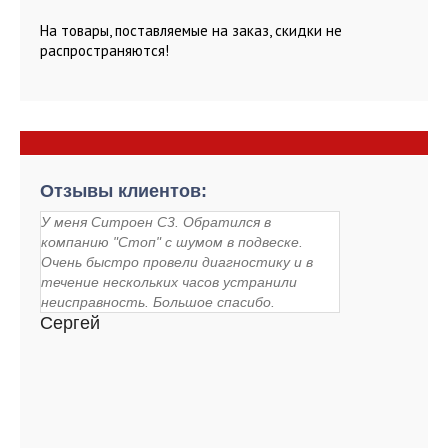
На товары, поставляемые на заказ, скидки не
распространяются!
Отзывы клиентов:
У меня Ситроен С3. Обратился в
компанию "Стоп" с шумом в подвеске.
Очень быстро провели диагностику и в
течение нескольких часов устранили
неисправность. Большое спасибо.
Сергей