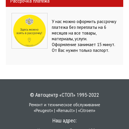
Рассрочка платежа
У нас можно оформить рассрочку
платежа без переплаты на 6
месяцев на все товары,
материалы, услуги.
Оформление занимает 15 минут.
От Вас нужен только паспорт.
© Автоцентр «СТОП» 1995-2022
Ремонт и техническое обслуживание
«Peugeot» | «Renault» | «Citroen»
Наш адрес: