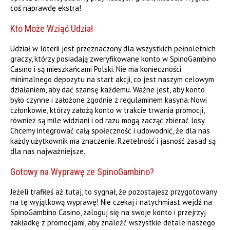
coś naprawdę ekstra!
Kto Może Wziąć Udział
Udział w loterii jest przeznaczony dla wszystkich pełnoletnich
graczy, którzy posiadają zweryfikowane konto w SpinoGambino
Casino i są mieszkańcami Polski. Nie ma konieczności
minimalnego depozytu na start akcji, co jest naszym celowym
działaniem, aby dać szansę każdemu. Ważne jest, aby konto
było czynne i założone zgodnie z regulaminem kasyna. Nowi
członkowie, którzy założą konto w trakcie trwania promocji,
również są mile widziani i od razu mogą zacząć zbierać losy.
Chcemy integrować całą społeczność i udowodnić, że dla nas
każdy użytkownik ma znaczenie. Rzetelność i jasność zasad są
dla nas najważniejsze.
Gotowy na Wyprawę ze SpinoGambino?
Jeżeli trafiłeś aż tutaj, to sygnał, że pozostajesz przygotowany
na tę wyjątkową wyprawę! Nie czekaj i natychmiast wejdź na
SpinoGambino Casino, zaloguj się na swoje konto i przejrzyj
zakładkę z promocjami, aby znaleźć wszystkie detale naszego