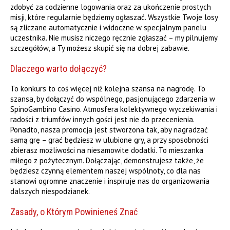
zdobyć za codzienne logowania oraz za ukończenie prostych
misji, które regularnie będziemy ogłaszać. Wszystkie Twoje losy
są zliczane automatycznie i widoczne w specjalnym panelu
uczestnika. Nie musisz niczego ręcznie zgłaszać – my pilnujemy
szczegółów, a Ty możesz skupić się na dobrej zabawie.
Dlaczego warto dołączyć?
To konkurs to coś więcej niż kolejna szansa na nagrodę. To
szansa, by dołączyć do wspólnego, pasjonującego zdarzenia w
SpinoGambino Casino. Atmosfera kolektywnego wyczekiwania i
radości z triumfów innych gości jest nie do przecenienia.
Ponadto, nasza promocja jest stworzona tak, aby nagradzać
samą grę – grać będziesz w ulubione gry, a przy sposobności
zbierasz możliwości na niesamowite dodatki. To mieszanka
miłego z pożytecznym. Dołączając, demonstrujesz także, że
będziesz czynną elementem naszej wspólnoty, co dla nas
stanowi ogromne znaczenie i inspiruje nas do organizowania
dalszych niespodzianek.
Zasady, o Którym Powinieneś Znać