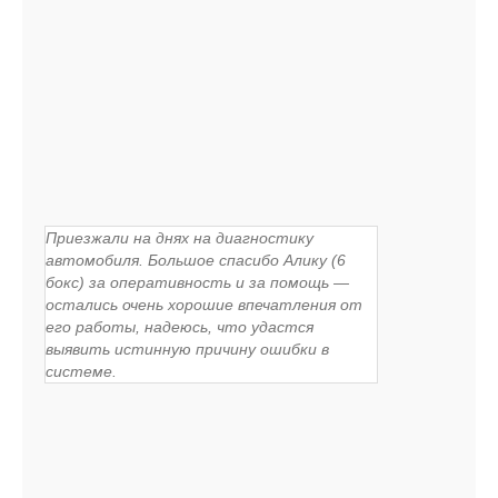
Приезжали на днях на диагностику
автомобиля. Большое спасибо Алику (6
бокс) за оперативность и за помощь —
остались очень хорошие впечатления от
его работы, надеюсь, что удастся
выявить истинную причину ошибки в
системе.