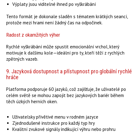
Výplaty jsou viditelné ihned po vyškrábání
Tento formát je dokonale sladěn s tématem krátkých seancí,
protože mezi hrami není žádný čas na odpočinek.
Radost z okamžitých výher
Rychlé vyškrábání může spustit emocionální vrchol, který
motivuje k dalšímu kole—ideální pro ty, kteří těží z rychlých
zpětných vazeb.
9. Jazyková dostupnost a přístupnost pro globální rychlé
hráče
Platforma podporuje 60 jazyků, což zajišťuje, že uživatelé po
celém světě se mohou zapojit bez jazykových bariér během
těch úzkých herních oken.
Uživatelsky přívětivé menu v rodném jazyce
Zjednodušené instrukce pro každý typ hry
Kvalitní zvukové signály indikující výhru nebo prohru