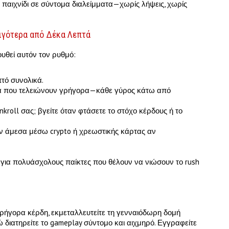
 παιχνίδι σε σύντομα διαλείμματα—χωρίς λήψεις, χωρίς
Λιγότερα από Δέκα Λεπτά
ουθεί αυτόν τον ρυθμό:
τό συνολικά.
ια που τελειώνουν γρήγορα—κάθε γύρος κάτω από
kroll σας; βγείτε όταν φτάσετε το στόχο κέρδους ή το
άμεσα μέσω crypto ή χρεωστικής κάρτας αν
 για πολυάσχολους παίκτες που θέλουν να νιώσουν το rush
γρήγορα κέρδη, εκμεταλλευτείτε τη γενναιόδωρη δομή
 διατηρείτε το gameplay σύντομο και αιχμηρό. Εγγραφείτε