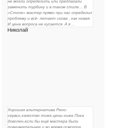
не могли определить или предлагали
заменить турбину и в таком стиле… В
«Стопе» мастер прямо при нас определил
проблему и всё- летает снова , как новая.
И цена вопроса не кусается. А я ...
Николай
Хорошая альтернатива Рено-
сервис,качество тоже,цены ниже.Пока
доволен,если бы ещё мастера были
повнимательнее и во время осмотра