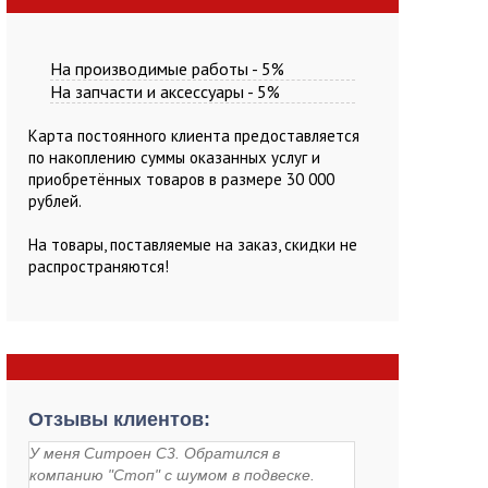
На производимые работы - 5%
На запчасти и аксессуары - 5%
Карта постоянного клиента предоставляется
по накоплению суммы оказанных услуг и
приобретённых товаров в размере 30 000
рублей.
На товары, поставляемые на заказ, скидки не
распространяются!
Отзывы клиентов:
У меня Ситроен С3. Обратился в
компанию "Стоп" с шумом в подвеске.