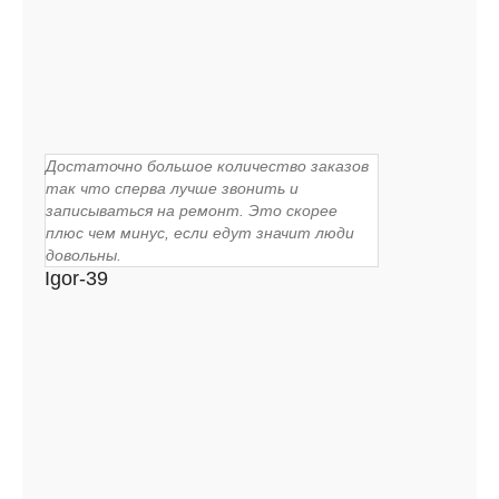
Достаточно большое количество заказов
так что сперва лучше звонить и
записываться на ремонт. Это скорее
плюс чем минус, если едут значит люди
довольны.
Igor-39