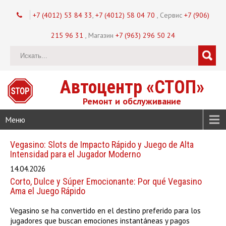
+7 (4012) 53 84 33
,
+7 (4012) 58 04 70
, Сервис
+7 (906)
215 96 31
, Магазин
+7 (963) 296 50 24
Автоцентр «СТОП»
Ремонт и обслуживание
Меню
Vegasino: Slots de Impacto Rápido y Juego de Alta
Intensidad para el Jugador Moderno
14.04.2026
Corto, Dulce y Súper Emocionante: Por qué Vegasino
Ama el Juego Rápido
Vegasino se ha convertido en el destino preferido para los
jugadores que buscan emociones instantáneas y pagos