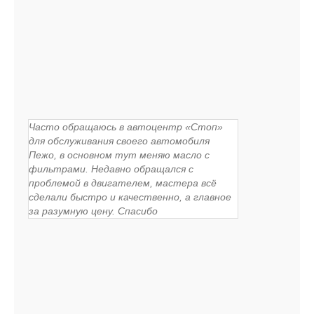
Часто обращаюсь в автоцентр «Стоп»
для обслуживания своего автомобиля
Пежо, в основном тут меняю масло с
фильтрами. Недавно обращался с
проблемой в двигателем, мастера всё
сделали быстро и качественно, а главное
за разумную цену. Спасибо