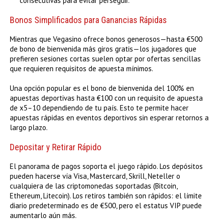
consecutivas para evitar perseguir.
Bonos Simplificados para Ganancias Rápidas
Mientras que Vegasino ofrece bonos generosos—hasta €500
de bono de bienvenida más giros gratis—los jugadores que
prefieren sesiones cortas suelen optar por ofertas sencillas
que requieren requisitos de apuesta mínimos.
Una opción popular es el bono de bienvenida del 100% en
apuestas deportivas hasta €100 con un requisito de apuesta
de x5–10 dependiendo de tu país. Esto te permite hacer
apuestas rápidas en eventos deportivos sin esperar retornos a
largo plazo.
Depositar y Retirar Rápido
El panorama de pagos soporta el juego rápido. Los depósitos
pueden hacerse vía Visa, Mastercard, Skrill, Neteller o
cualquiera de las criptomonedas soportadas (Bitcoin,
Ethereum, Litecoin). Los retiros también son rápidos: el límite
diario predeterminado es de €500, pero el estatus VIP puede
aumentarlo aún más.