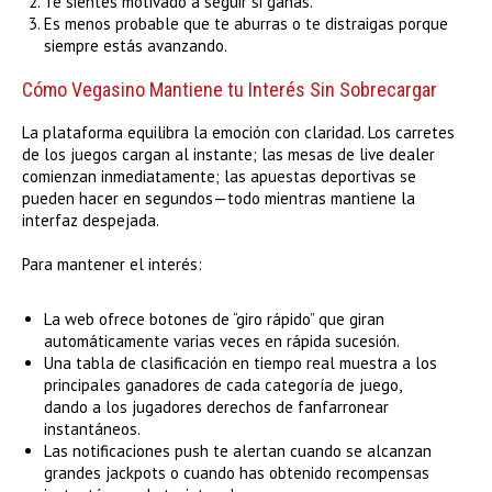
Te sientes motivado a seguir si ganas.
Es menos probable que te aburras o te distraigas porque
siempre estás avanzando.
Cómo Vegasino Mantiene tu Interés Sin Sobrecargar
La plataforma equilibra la emoción con claridad. Los carretes
de los juegos cargan al instante; las mesas de live dealer
comienzan inmediatamente; las apuestas deportivas se
pueden hacer en segundos—todo mientras mantiene la
interfaz despejada.
Para mantener el interés:
La web ofrece botones de “giro rápido” que giran
automáticamente varias veces en rápida sucesión.
Una tabla de clasificación en tiempo real muestra a los
principales ganadores de cada categoría de juego,
dando a los jugadores derechos de fanfarronear
instantáneos.
Las notificaciones push te alertan cuando se alcanzan
grandes jackpots o cuando has obtenido recompensas