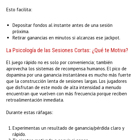
Esto facilita:
Depositar fondos al instante antes de una sesión
próxima.
Retirar ganancias en minutos si alcanzas ese jackpot.
La Psicología de las Sesiones Cortas: ¿Qué te Motiva?
El juego rápido no es solo por conveniencia; también
aprovecha los sistemas de recompensa humanos. El pico de
dopamina por una ganancia instantánea es mucho más fuerte
que la construcción lenta de sesiones largas. Los jugadores
que disfrutan de este modo de alta intensidad a menudo
encuentran que vuelven con más frecuencia porque reciben
retroalimentación inmediata.
Durante estas ráfagas:
Experimentas un resultado de ganancia/pérdida claro y
rápido.