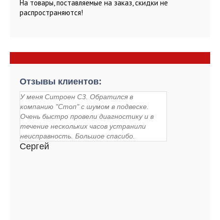
На товары, поставляемые на заказ, скидки не
распространяются!
Отзывы клиентов:
У меня Ситроен С3. Обратился в
компанию "Стоп" с шумом в подвеске.
Очень быстро провели диагностику и в
течение нескольких часов устранили
неисправность. Большое спасибо.
Сергей