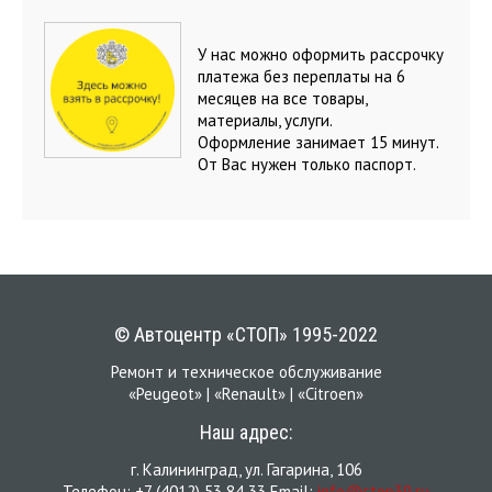
У нас можно оформить рассрочку
платежа без переплаты на 6
месяцев на все товары,
материалы, услуги.
Оформление занимает 15 минут.
От Вас нужен только паспорт.
© Автоцентр «СТОП» 1995-2022
Ремонт и техническое обслуживание
«Peugeot» | «Renault» | «Citroen»
Наш адрес:
г. Калининград, ул. Гагарина, 106
Телефон: +7 (4012) 53 84 33 Email:
info@stop39.ru