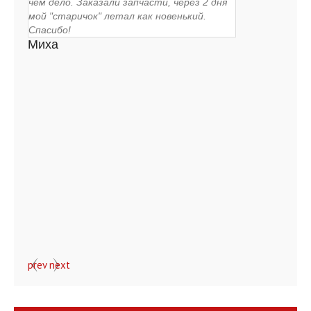
чём дело. Заказали запчасти, через 2 дня
мой "старичок" летал как новенький.
Спасибо!
Миха
prev
next