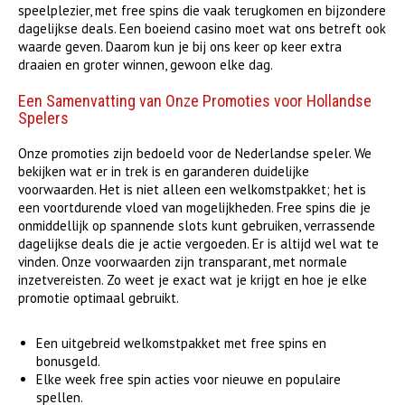
speelplezier, met free spins die vaak terugkomen en bijzondere
dagelijkse deals. Een boeiend casino moet wat ons betreft ook
waarde geven. Daarom kun je bij ons keer op keer extra
draaien en groter winnen, gewoon elke dag.
Een Samenvatting van Onze Promoties voor Hollandse
Spelers
Onze promoties zijn bedoeld voor de Nederlandse speler. We
bekijken wat er in trek is en garanderen duidelijke
voorwaarden. Het is niet alleen een welkomstpakket; het is
een voortdurende vloed van mogelijkheden. Free spins die je
onmiddellijk op spannende slots kunt gebruiken, verrassende
dagelijkse deals die je actie vergoeden. Er is altijd wel wat te
vinden. Onze voorwaarden zijn transparant, met normale
inzetvereisten. Zo weet je exact wat je krijgt en hoe je elke
promotie optimaal gebruikt.
Een uitgebreid welkomstpakket met free spins en
bonusgeld.
Elke week free spin acties voor nieuwe en populaire
spellen.