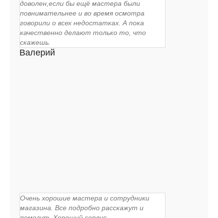
доволен,если бы ещё мастера были
повнимательнее и во время осмотра
говорили о всех недостатках. А пока
качественно делают только то, что
скажешь.
Валерий
Очень хорошие мастера и сотрудники
магазина. Все подробно расскажут и
помогут. Хороший сервис.