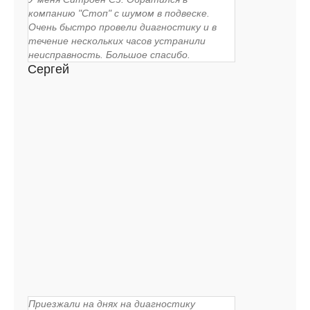
компанию "Стоп" с шумом в подвеске.
Очень быстро провели диагностику и в
течение нескольких часов устранили
неисправность. Большое спасибо.
Сергей
Приезжали на днях на диагностику