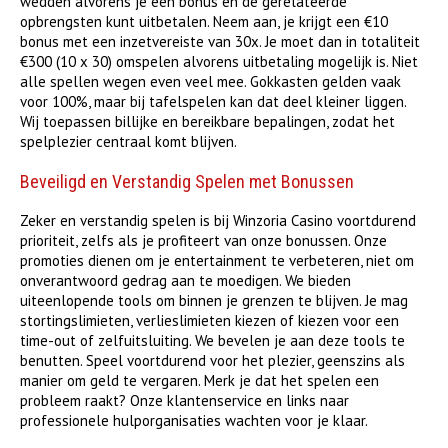
wedden alvorens je een bonus en de gerelateerde
opbrengsten kunt uitbetalen. Neem aan, je krijgt een €10
bonus met een inzetvereiste van 30x. Je moet dan in totaliteit
€300 (10 x 30) omspelen alvorens uitbetaling mogelijk is. Niet
alle spellen wegen even veel mee. Gokkasten gelden vaak
voor 100%, maar bij tafelspelen kan dat deel kleiner liggen.
Wij toepassen billijke en bereikbare bepalingen, zodat het
spelplezier centraal komt blijven.
Beveiligd en Verstandig Spelen met Bonussen
Zeker en verstandig spelen is bij Winzoria Casino voortdurend
prioriteit, zelfs als je profiteert van onze bonussen. Onze
promoties dienen om je entertainment te verbeteren, niet om
onverantwoord gedrag aan te moedigen. We bieden
uiteenlopende tools om binnen je grenzen te blijven. Je mag
stortingslimieten, verlieslimieten kiezen of kiezen voor een
time-out of zelfuitsluiting. We bevelen je aan deze tools te
benutten. Speel voortdurend voor het plezier, geenszins als
manier om geld te vergaren. Merk je dat het spelen een
probleem raakt? Onze klantenservice en links naar
professionele hulporganisaties wachten voor je klaar.