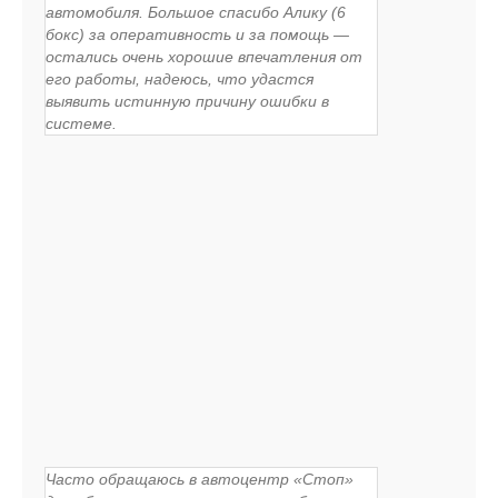
автомобиля. Большое спасибо Алику (6
бокс) за оперативность и за помощь —
остались очень хорошие впечатления от
его работы, надеюсь, что удастся
выявить истинную причину ошибки в
системе.
Часто обращаюсь в автоцентр «Стоп»