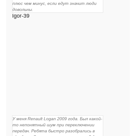
плюс чем минус, если едут значит люди
довольны.
Igor-39
У меня Renault Logan 2009 года. Был какой-
то непонятный шум при переключении
передач. Ребята быстро разобрались в