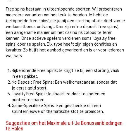
Free spins bestaan in uiteenlopende soorten. Wij presenteren
meerdere varianten om het leuk te houden. Je hebt de
‘gekoppelde free spins’, die je bij een storting of als deel van je
welkomstbonus ontvangt. Dan zijn er ‘no deposit free spins’,
een aangename manier om het casino risicoloos te leren
kennen. Onze actieve spelers verdienen soms ‘loyalty free
spins’ door te spelen. Elk type heeft zijn eigen condities en
karakter. Zo blijft het aanbod gevarieerd en is er voor iedereen
wat wils.
Bijbehorende Free Spins: Je krijgt ze bij een storting, vaak
in een pakket.
No Deposit Free Spins: Een welkomstcadeau zonder dat
je eerst geld stort.
Loyalty Free Spins: Je spaart ze door te spelen en
punten te sparen.
Game-Specifieke Spins: Een geschenkje om een
splinternieuwe of thematische slot te promoten.
Suggesties om het Maximale uit Je Bonusaanbiedingen
te Halen