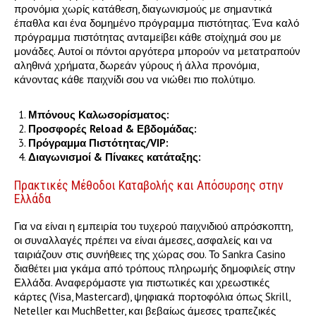
προνόμια χωρίς κατάθεση, διαγωνισμούς με σημαντικά
έπαθλα και ένα δομημένο πρόγραμμα πιστότητας. Ένα καλό
πρόγραμμα πιστότητας ανταμείβει κάθε στοίχημά σου με
μονάδες. Αυτοί οι πόντοι αργότερα μπορούν να μετατραπούν
αληθινά χρήματα, δωρεάν γύρους ή άλλα προνόμια,
κάνοντας κάθε παιχνίδι σου να νιώθει πιο πολύτιμο.
Μπόνους Καλωσορίσματος:
Προσφορές Reload & Εβδομάδας:
Πρόγραμμα Πιστότητας/VIP:
Διαγωνισμοί & Πίνακες κατάταξης:
Πρακτικές Μέθοδοι Καταβολής και Απόσυρσης στην
Ελλάδα
Για να είναι η εμπειρία του τυχερού παιχνιδιού απρόσκοπτη,
οι συναλλαγές πρέπει να είναι άμεσες, ασφαλείς και να
ταιριάζουν στις συνήθειες της χώρας σου. Το Sankra Casino
διαθέτει μια γκάμα από τρόπους πληρωμής δημοφιλείς στην
Ελλάδα. Αναφερόμαστε για πιστωτικές και χρεωστικές
κάρτες (Visa, Mastercard), ψηφιακά πορτοφόλια όπως Skrill,
Neteller και MuchBetter, και βεβαίως άμεσες τραπεζικές