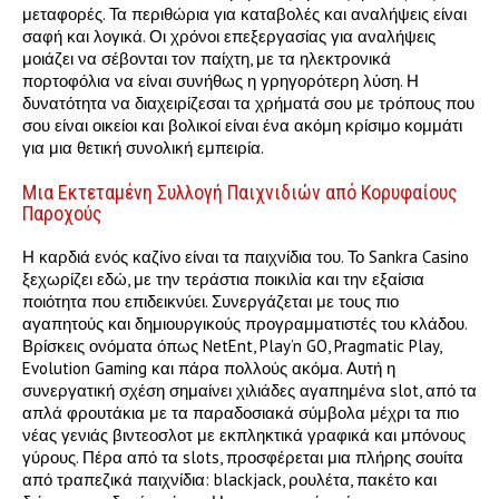
μεταφορές. Τα περιθώρια για καταβολές και αναλήψεις είναι
σαφή και λογικά. Οι χρόνοι επεξεργασίας για αναλήψεις
μοιάζει να σέβονται τον παίχτη, με τα ηλεκτρονικά
πορτοφόλια να είναι συνήθως η γρηγορότερη λύση. Η
δυνατότητα να διαχειρίζεσαι τα χρήματά σου με τρόπους που
σου είναι οικείοι και βολικοί είναι ένα ακόμη κρίσιμο κομμάτι
για μια θετική συνολική εμπειρία.
Μια Εκτεταμένη Συλλογή Παιχνιδιών από Κορυφαίους
Παροχούς
Η καρδιά ενός καζίνο είναι τα παιχνίδια του. Το Sankra Casino
ξεχωρίζει εδώ, με την τεράστια ποικιλία και την εξαίσια
ποιότητα που επιδεικνύει. Συνεργάζεται με τους πιο
αγαπητούς και δημιουργικούς προγραμματιστές του κλάδου.
Βρίσκεις ονόματα όπως NetEnt, Play’n GO, Pragmatic Play,
Evolution Gaming και πάρα πολλούς ακόμα. Αυτή η
συνεργατική σχέση σημαίνει χιλιάδες αγαπημένα slot, από τα
απλά φρουτάκια με τα παραδοσιακά σύμβολα μέχρι τα πιο
νέας γενιάς βιντεοσλοτ με εκπληκτικά γραφικά και μπόνους
γύρους. Πέρα από τα slots, προσφέρεται μια πλήρης σουίτα
από τραπεζικά παιχνίδια: blackjack, ρουλέτα, πακέτο και