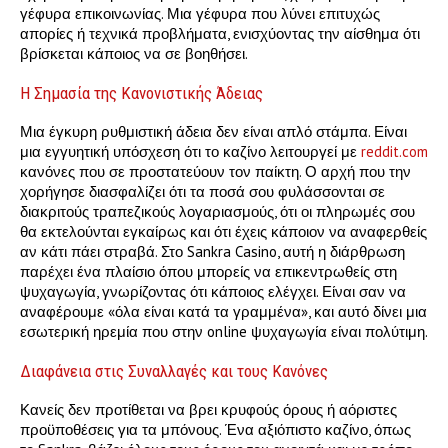
γέφυρα επικοινωνίας. Μια γέφυρα που λύνει επιτυχώς
απορίες ή τεχνικά προβλήματα, ενισχύοντας την αίσθημα ότι
βρίσκεται κάποιος να σε βοηθήσει.
Η Σημασία της Κανονιστικής Άδειας
Μια έγκυρη ρυθμιστική άδεια δεν είναι απλό στάμπα. Είναι
μια εγγυητική υπόσχεση ότι το καζίνο λειτουργεί με
reddit.com
κανόνες που σε προστατεύουν τον παίκτη. Ο αρχή που την
χορήγησε διασφαλίζει ότι τα ποσά σου φυλάσσονται σε
διακριτούς τραπεζικούς λογαριασμούς, ότι οι πληρωμές σου
θα εκτελούνται εγκαίρως και ότι έχεις κάποιον να αναφερθείς
αν κάτι πάει στραβά. Στο Sankra Casino, αυτή η διάρθρωση
παρέχει ένα πλαίσιο όπου μπορείς να επικεντρωθείς στη
ψυχαγωγία, γνωρίζοντας ότι κάποιος ελέγχει. Είναι σαν να
αναφέρουμε «όλα είναι κατά τα γραμμένα», και αυτό δίνει μια
εσωτερική ηρεμία που στην online ψυχαγωγία είναι πολύτιμη.
Διαφάνεια στις Συναλλαγές και τους Κανόνες
Κανείς δεν προτίθεται να βρει κρυφούς όρους ή αόριστες
προϋποθέσεις για τα μπόνους. Ένα αξιόπιστο καζίνο, όπως