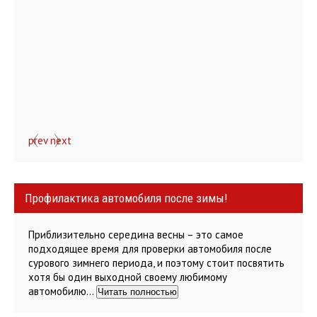
prev
next
Профилактика автомобиля после зимы!
Приблизительно середина весны – это самое
подходящее время для проверки автомобиля после
сурового зимнего периода, и поэтому стоит посвятить
хотя бы один выходной своему любимому
автомобилю…
Читать полностью