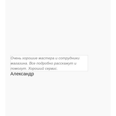
Очень хорошие мастера и сотрудники
магазина. Все подробно расскажут и
помогут. Хороший сервис.
Александр