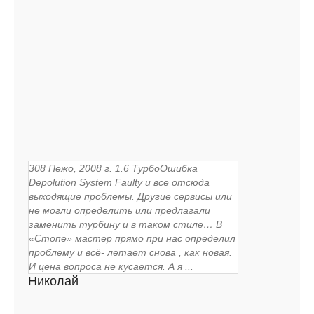
308 Пежо, 2008 г. 1.6 ТурбоОшибка
Depolution System Faulty и все отсюда
выходящие проблемы. Другие сервисы или
не могли определить или предлагали
заменить турбину и в таком стиле… В
«Стопе» мастер прямо при нас определил
проблему и всё- летает снова , как новая.
И цена вопроса не кусается. А я ...
Николай