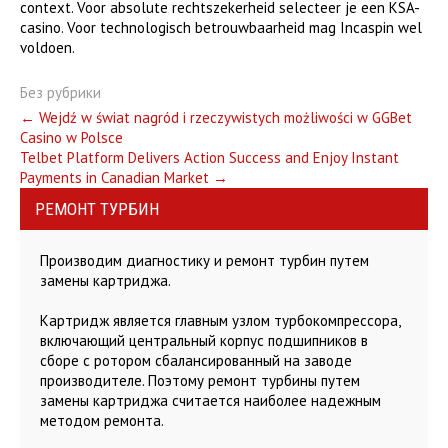
context. Voor absolute rechtszekerheid selecteer je een KSA-
casino. Voor technologisch betrouwbaarheid mag Incaspin wel
voldoen.
Без рубрики
Post
←
Wejdź w świat nagród i rzeczywistych możliwości w GGBet
Casino w Polsce
navigation
Telbet Platform Delivers Action Success and Enjoy Instant
Payments in Canadian Market
→
РЕМОНТ ТУРБИН
Производим диагностику и ремонт турбин путем
замены картриджа.
Картридж является главным узлом турбокомпрессора,
включающий центральный корпус подшипников в
сборе с ротором сбалансированный на заводе
производителе. Поэтому ремонт турбины путем
замены картриджа считается наиболее надежным
методом ремонта.