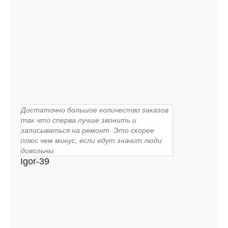
Достаточно большое количество заказов
так что сперва лучше звонить и
записываться на ремонт. Это скорее
плюс чем минус, если едут значит люди
довольны.
Igor-39