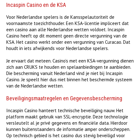
Incaspin Casino en de KSA
Voor Nederlandse spelers is de Kansspelautoriteit de
voornaamste toezichthouder. Een KSA-licentie impliceert dat
een casino aan alle Nederlandse wetten voldoet. Incaspin
Casino heeft op dit moment geen directe vergunning van de
KSA. Het casino werkt onder een vergunning van Curacao. Dat
houdt in iets afwijkends voor Nederlandse spelers.
Je ervaart dat meteen. Casino’s met een KSA-vergunning dienen
zich aan CRUKS te houden en spelaanbiedingen te aanbieden.
Die bescherming vanuit Nederland vind je niet bij Incaspin
Casino. Je speelt hier dus niet binnen het beschermde systeem
van de Nederlandse wetten.
Beveiligingsmaatregelen en Gegevensbescherming
Incaspin Casino hanteert technische beveiliging nauw. Het
platform maakt gebruik van SSL-encryptie. Deze technologie
versleutelt al je privé gegevens en financiële data. Hierdoor
kunnen buitenstaanders de informatie amper onderscheppen.
Op technisch gebied is het casino dus stevig beveiligd voor