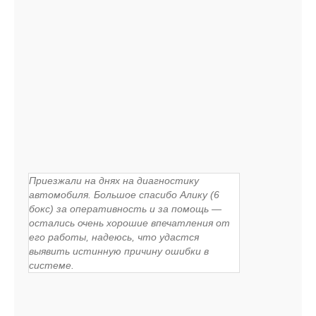
Приезжали на днях на диагностику
автомобиля. Большое спасибо Алику (6
бокс) за оперативность и за помощь —
остались очень хорошие впечатления от
его работы, надеюсь, что удастся
выявить истинную причину ошибки в
системе.