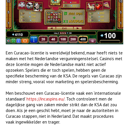
Een Curacao-licentie is wereldwijd bekend, maar heeft niets te
maken met het Nederlandse vergunningenstelsel. Casino’s met
deze licentie mogen de Nederlandse markt niet actief
opzoeken. Spelers die er toch spelen, hebben geen de
specifieke bescherming van de KSA. De regels van Curacao zijn
minder streng, vooral voor marketing en spelersbescherming.
Men beschouwt een Curacao-licentie vaak een ‘internationale
standaard’
https://incaspins.eu/
. Toch controleert men de
dagelijkse gang van zaken minder strikt dan de KSA dat zou
doen. Als je een geschil hebt, moet je naar de autoriteiten in
Curacao stappen, niet in Nederland. Dat maakt procedures
vaak ingewikkelder en trager.