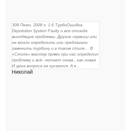
308 Пежо, 2008 г. 1.6 ТурбоОшибка
Depolution System Faulty и все отсюда
выходящие проблемы. Другие сервисы или
не могли определить или предлагали
заменить турбину и в таком стиле… В
«Стопе» мастер прямо при нас определил
проблему и всё- летает снова , как новая.
И цена вопроса не кусается. А я ...
Николай