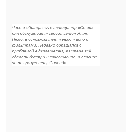
Часто обращаюсь в автоцентр «Стоп»
для обслуживания своего автомобиля
Пежо, в основном тут меняю масло с
фильтрами. Недавно обращался с
проблемой в двигателем, мастера всё
сделали быстро и качественно, а главное
за разумную цену. Спасибо