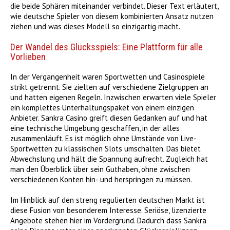
die beide Sphären miteinander verbindet. Dieser Text erläutert,
wie deutsche Spieler von diesem kombinierten Ansatz nutzen
ziehen und was dieses Modell so einzigartig macht.
Der Wandel des Glücksspiels: Eine Plattform für alle
Vorlieben
In der Vergangenheit waren Sportwetten und Casinospiele
strikt getrennt. Sie zielten auf verschiedene Zielgruppen an
und hatten eigenen Regeln. Inzwischen erwarten viele Spieler
ein komplettes Unterhaltungspaket von einem einzigen
Anbieter. Sankra Casino greift diesen Gedanken auf und hat
eine technische Umgebung geschaffen, in der alles
zusammenläuft. Es ist möglich ohne Umstände von Live-
Sportwetten zu klassischen Slots umschalten. Das bietet
Abwechslung und hält die Spannung aufrecht. Zugleich hat
man den Überblick über sein Guthaben, ohne zwischen
verschiedenen Konten hin- und herspringen zu müssen.
Im Hinblick auf den streng regulierten deutschen Markt ist
diese Fusion von besonderem Interesse. Seriöse, lizenzierte
Angebote stehen hier im Vordergrund. Dadurch dass Sankra