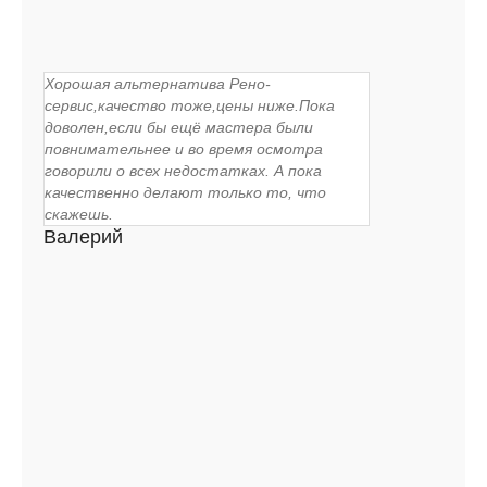
Хорошая альтернатива Рено-
сервис,качество тоже,цены ниже.Пока
доволен,если бы ещё мастера были
повнимательнее и во время осмотра
говорили о всех недостатках. А пока
качественно делают только то, что
скажешь.
Валерий