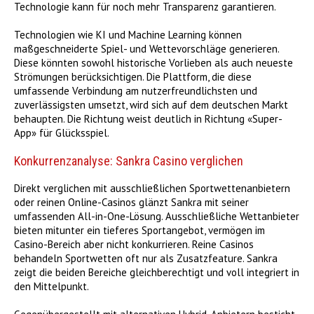
Technologie kann für noch mehr Transparenz garantieren.
Technologien wie KI und Machine Learning können
maßgeschneiderte Spiel- und Wettevorschläge generieren.
Diese könnten sowohl historische Vorlieben als auch neueste
Strömungen berücksichtigen. Die Plattform, die diese
umfassende Verbindung am nutzerfreundlichsten und
zuverlässigsten umsetzt, wird sich auf dem deutschen Markt
behaupten. Die Richtung weist deutlich in Richtung «Super-
App» für Glücksspiel.
Konkurrenzanalyse: Sankra Casino verglichen
Direkt verglichen mit ausschließlichen Sportwettenanbietern
oder reinen Online-Casinos glänzt Sankra mit seiner
umfassenden All-in-One-Lösung. Ausschließliche Wettanbieter
bieten mitunter ein tieferes Sportangebot, vermögen im
Casino-Bereich aber nicht konkurrieren. Reine Casinos
behandeln Sportwetten oft nur als Zusatzfeature. Sankra
zeigt die beiden Bereiche gleichberechtigt und voll integriert in
den Mittelpunkt.